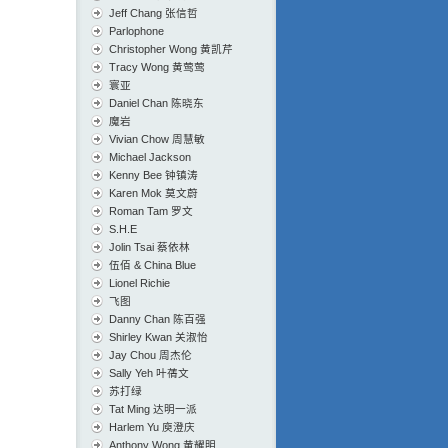
Jeff Chang 张信哲
Parlophone
Christopher Wong 黄凯芹
Tracy Wong 黄莺莺
寰亚
Daniel Chan 陈晓东
魔岩
Vivian Chow 周慧敏
Michael Jackson
Kenny Bee 钟镇涛
Karen Mok 莫文蔚
Roman Tam 罗文
S.H.E
Jolin Tsai 蔡依林
伍佰 & China Blue
Lionel Richie
飞图
Danny Chan 陈百强
Shirley Kwan 关淑怡
Jay Chou 周杰伦
Sally Yeh 叶蒨文
苏打绿
Tat Ming 达明一派
Harlem Yu 庾澄庆
Anthony Wong 黄耀明