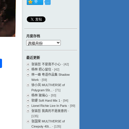
月度存档
月
度
存
最近更新
档
ess
ger
na
分
张镐哲 不是我不小心
- [42]
eibo
享
杨林 把心留住
- [42]
林一峰 粤语作品集 Shadow
Work
- [59]
徐小凤 MULTIVERSE of
Polygram 55t...
- [71]
杨林 玻璃心
- [93]
软硬 Soft Hard Mix 1
- [94]
Lionel Richie Live In Paris
- [99]
张镐哲 我真的不是故意的
-
[135]
张国荣 MULTIVERSE of
Cinepoly 40t...
- [135]