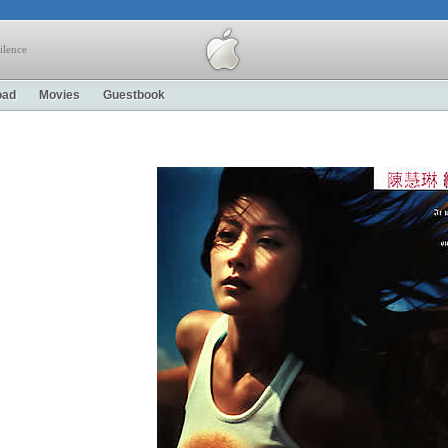
ilence
oad
Movies
Guestbook