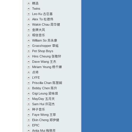
精选
Twins
Leo Ku 古巨基
Alex To 杜德伟
Wakin Chau 周华健
金牌大风
相信音乐
William So 苏永康
Grasshopper 草蜢
Pet Shop Boys
Hins Cheung 张敬轩
Dave Wang 王杰
Miriam Yeung 杨千嬅
点将
LYFE
Priscilla Chan 陈慧娴
Bobby Chen 陈升
Gigi Leung 梁咏琪
MayDay 五月天
Sam Hui 许冠杰
种子音乐
Faye Wong 王菲
Ekin Cheng 郑伊健
EPIC
Anita Mui 梅艳芳