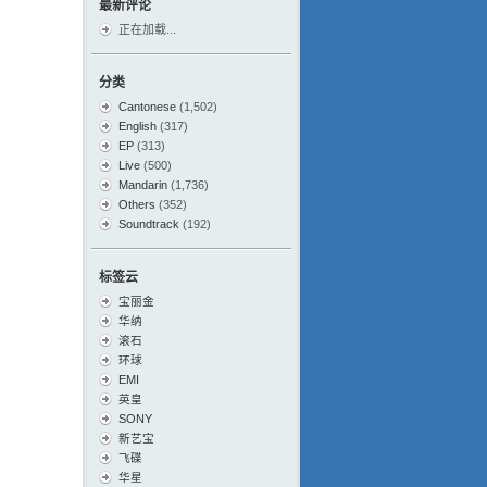
最新评论
正在加载...
分类
Cantonese
(1,502)
English
(317)
EP
(313)
Live
(500)
Mandarin
(1,736)
Others
(352)
Soundtrack
(192)
标签云
宝丽金
华纳
滚石
环球
EMI
英皇
SONY
新艺宝
飞碟
华星