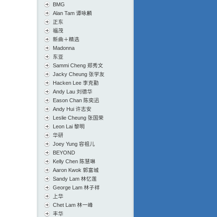
BMG
Alan Tam 谭咏麟
正东
福茂
新曲＋精选
Madonna
东亚
Sammi Cheng 郑秀文
Jacky Cheung 张学友
Hacken Lee 李克勤
Andy Lau 刘德华
Eason Chan 陈奕迅
Andy Hui 许志安
Leslie Cheung 张国荣
Leon Lai 黎明
华研
Joey Yung 容祖儿
BEYOND
Kelly Chen 陈慧琳
Aaron Kwok 郭富城
Sandy Lam 林忆莲
George Lam 林子祥
上华
Chet Lam 林一峰
丰华