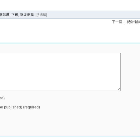
n 陈慧琳
,
正东
,
继续爱我
| [6,580]
下一篇：
祝你愉
ed)
 be published) (required)