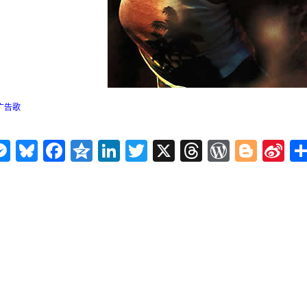
话广告歌
n
ms
elegram
Messenger
Bluesky
Facebook
Qzone
LinkedIn
Twitter
X
Threads
WordPr
Blog
Si
W