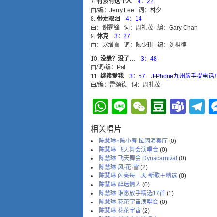
有没有这个人
4：22
曲/编：Jerry Lee 词：林夕
带走眼泪
4：14
曲：谢霆锋 词：周礼茂 编：Gary Chan
休克
3：27
曲：赵增熹 词：陈少琪 编：刘祖德
没缘？没了…
3：48
曲/词/编：Pal
继续爱我
3：57 J-Phone九州版手提电
曲/编：雷颂德 词：周礼茂
WhatsApp
Line
WeChat
Douba
Tea
T
相关唱片
陈慧琳×陈小春 拉阔演奏厅
(0)
陈慧琳 飞天舞会演唱会
(0)
陈慧琳 飞天舞会 Dynacarnival
(0)
陈慧琳 风·花·雪
(2)
陈慧琳 闪亮每一天 新歌＋精选
(0)
陈慧琳 醉迷情人
(0)
陈慧琳 谁愿放手精选17首
(1)
陈慧琳 花花宇宙演唱会
(0)
陈慧琳 花花宇宙
(2)