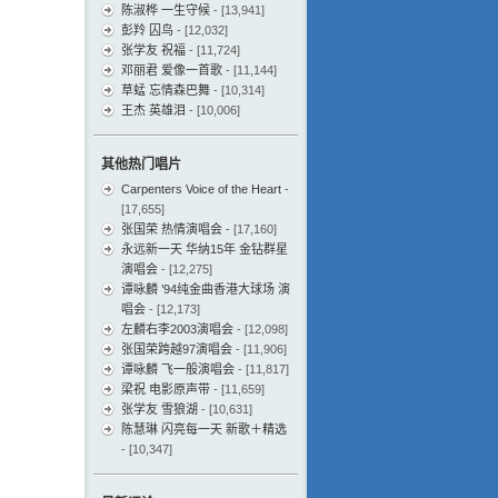
陈淑桦 一生守候
- [13,941]
彭羚 囚鸟
- [12,032]
张学友 祝福
- [11,724]
邓丽君 爱像一首歌
- [11,144]
草蜢 忘情森巴舞
- [10,314]
王杰 英雄泪
- [10,006]
其他热门唱片
Carpenters Voice of the Heart
-
[17,655]
张国荣 热情演唱会
- [17,160]
永远新一天 华纳15年 金钻群星
演唱会
- [12,275]
谭咏麟 ’94纯金曲香港大球场 演
唱会
- [12,173]
左麟右李2003演唱会
- [12,098]
张国荣跨越97演唱会
- [11,906]
谭咏麟 飞一般演唱会
- [11,817]
梁祝 电影原声带
- [11,659]
张学友 雪狼湖
- [10,631]
陈慧琳 闪亮每一天 新歌＋精选
- [10,347]