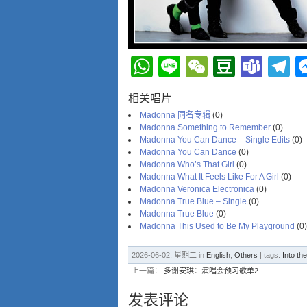
WhatsApp
Line
WeChat
Douba
Tea
T
相关唱片
Madonna 同名专辑
(0)
Madonna ‎Something to Remember
(0)
Madonna You Can Dance – Single Edits
(0)
Madonna You Can Dance
(0)
Madonna Who’s That Girl
(0)
Madonna What It Feels Like For A Girl
(0)
Madonna Veronica Electronica
(0)
Madonna True Blue – Single
(0)
Madonna True Blue
(0)
Madonna This Used to Be My Playground
(0)
2026-06-02, 星期二 in
English
,
Others
| tags:
Into th
上一篇：
多谢安琪：演唱会预习歌单2
发表评论