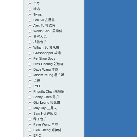
丰华
精选
Twins
Leo Ku 古巨基
Alex To 杜德伟
Wakin Chau 周华健
金牌大风
相信音乐
William So 苏永康
Grasshopper 草蜢
Pet Shop Boys
Hins Cheung 张敬轩
Dave Wang 王杰
Miriam Yeung 杨千嬅
点将
LYFE
Priscilla Chan 陈慧娴
Bobby Chen 陈升
Gigi Leung 梁咏琪
MayDay 五月天
Sam Hui 许冠杰
种子音乐
Faye Wong 王菲
Ekin Cheng 郑伊健
EPIC