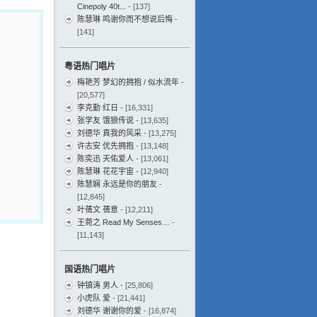
Cinepoly 40t...
- [137]
陈慧琳 鸣谢你而不想说后悔
-
[141]
粤语热门唱片
梅艳芳 梦幻的拥抱 / 似水流年
-
[20,577]
李克勤 红日
- [16,331]
张学友 饿狼传说
- [13,635]
刘德华 真我的风采
- [13,275]
许志安 优先拥抱
- [13,148]
陈奕迅 天佑爱人
- [13,061]
陈慧琳 花花宇宙
- [12,940]
陈慧娴 永远是你的朋友
-
[12,845]
叶蒨文 蒨意
- [12,211]
王菀之 Read My Senses…
-
[11,143]
国语热门唱片
钟镇涛 男人
- [25,806]
小虎队 爱
- [21,441]
刘德华 谢谢你的爱
- [16,874]