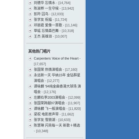
刘德华 忘情水
- [14,764]
陈淑桦 一生守候
- [13,942]
彭羚 囚鸟
- [12,033]
张学友 祝福
- [11,724]
邓丽君 爱像一首歌
- [11,146]
草蜢 忘情森巴舞
- [10,318]
王杰 英雄泪
- [10,007]
其他热门唱片
Carpenters Voice of the Heart
-
[17,657]
张国荣 热情演唱会
- [17,160]
永远新一天 华纳15年 金钻群星
演唱会
- [12,277]
谭咏麟 ’94纯金曲香港大球场 演
唱会
- [12,176]
左麟右李2003演唱会
- [12,099]
张国荣跨越97演唱会
- [11,907]
谭咏麟 飞一般演唱会
- [11,820]
梁祝 电影原声带
- [11,662]
张学友 雪狼湖
- [10,633]
陈慧琳 闪亮每一天 新歌＋精选
- [10,348]