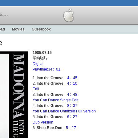
ilence
oad
Movies
Guestbook
e
1985.07.15
华纳唱片
Digital
Playtime:34：01
Into the Groove
4：45
Into the Groove
4：10
Edit
Into the Groove
4：48
You Can Dance Single Edit
Into the Groove
8：37
You Can Dance Unmixed Full Version
Into the Groove
6：27
Dub Version
Shoo-Bee-Doo
5：17