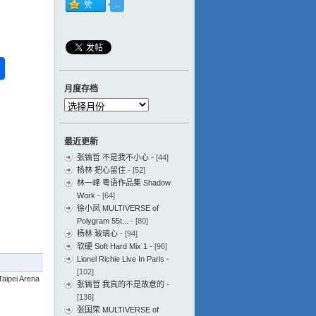
ess
ger
na
分
eibo
享
月度存档
月
度
存
最近更新
档
张镐哲 不是我不小心
- [44]
杨林 把心留住
- [52]
林一峰 粤语作品集 Shadow
Work
- [64]
徐小凤 MULTIVERSE of
Polygram 55t...
- [80]
杨林 玻璃心
- [94]
软硬 Soft Hard Mix 1
- [96]
Lionel Richie Live In Paris
-
[102]
pei Arena
张镐哲 我真的不是故意的
-
[136]
张国荣 MULTIVERSE of