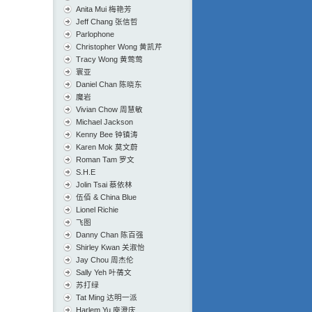
Anita Mui 梅艳芳
Jeff Chang 张信哲
Parlophone
Christopher Wong 黄凯芹
Tracy Wong 黄莺莺
寰亚
Daniel Chan 陈晓东
魔岩
Vivian Chow 周慧敏
Michael Jackson
Kenny Bee 钟镇涛
Karen Mok 莫文蔚
Roman Tam 罗文
S.H.E
Jolin Tsai 蔡依林
伍佰 & China Blue
Lionel Richie
飞图
Danny Chan 陈百强
Shirley Kwan 关淑怡
Jay Chou 周杰伦
Sally Yeh 叶蒨文
苏打绿
Tat Ming 达明一派
Harlem Yu 庾澄庆