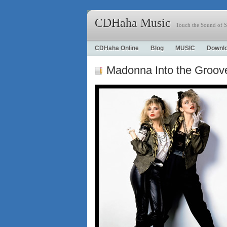
CDHaha Music
Touch the Sound of S
CDHaha Online
Blog
MUSIC
Downl
Madonna Into the Groov