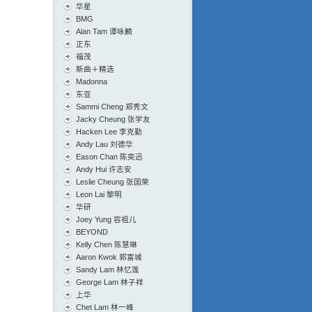
华星
BMG
Alan Tam 谭咏麟
正东
福茂
新曲＋精选
Madonna
东亚
Sammi Cheng 郑秀文
Jacky Cheung 张学友
Hacken Lee 李克勤
Andy Lau 刘德华
Eason Chan 陈奕迅
Andy Hui 许志安
Leslie Cheung 张国荣
Leon Lai 黎明
华研
Joey Yung 容祖儿
BEYOND
Kelly Chen 陈慧琳
Aaron Kwok 郭富城
Sandy Lam 林忆莲
George Lam 林子祥
上华
Chet Lam 林一峰