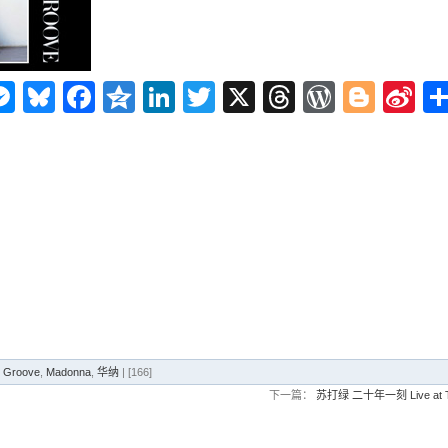
n
ms
elegram
Messenger
Bluesky
Facebook
Qzone
LinkedIn
Twitter
X
Threads
WordPr
Blog
Si
W
e Groove
,
Madonna
,
华纳
| [166]
下一篇：
苏打绿 二十年一刻 Live at Tai