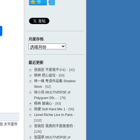
ess
ger
na
分
eibo
享
月度存档
月
度
存
最近更新
档
张镐哲 不是我不小心
- [42]
杨林 把心留住
- [50]
林一峰 粤语作品集 Shadow
Work
- [62]
徐小凤 MULTIVERSE of
Polygram 55t...
- [78]
杨林 玻璃心
- [93]
软硬 Soft Hard Mix 1
- [96]
Lionel Richie Live In Paris
-
[102]
喆 太平盛世
张镐哲 我真的不是故意的
-
[136]
张国荣 MULTIVERSE of