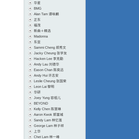
华星
BMG
Alan Tam 谭咏麟
正东
福茂
新曲＋精选
Madonna
东亚
Sammi Cheng 郑秀文
Jacky Cheung 张学友
Hacken Lee 李克勤
Andy Lau 刘德华
Eason Chan 陈奕迅
Andy Hui 许志安
Leslie Cheung 张国荣
Leon Lai 黎明
华研
Joey Yung 容祖儿
BEYOND
Kelly Chen 陈慧琳
Aaron Kwok 郭富城
Sandy Lam 林忆莲
George Lam 林子祥
上华
Chet Lam 林一峰