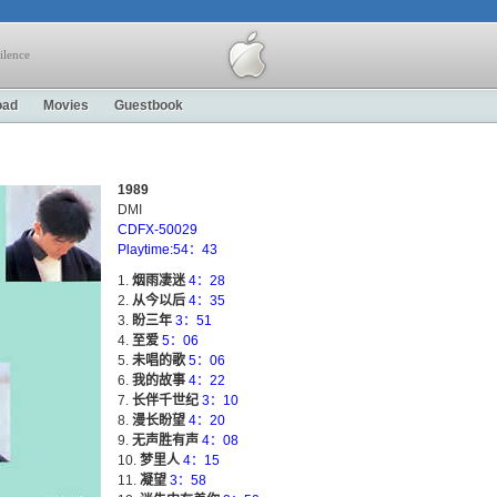
ilence
oad
Movies
Guestbook
1989
DMI
CDFX-50029
Playtime:54：43
烟雨凄迷
4：28
从今以后
4：35
盼三年
3：51
至爱
5：06
未唱的歌
5：06
我的故事
4：22
长伴千世纪
3：10
漫长盼望
4：20
无声胜有声
4：08
梦里人
4：15
凝望
3：58