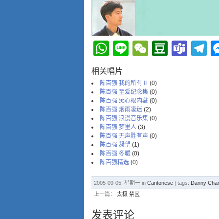
WhatsApp
Line
WeChat
Douba
Tea
T
相关唱片
陈百强 我的所有Ⅱ
(0)
陈百强 至爱纪念集
(0)
陈百强 痴心眼内藏
(0)
陈百强 烟雨凄迷
(2)
陈百强 浪漫音乐集
(0)
陈百强 梦里人
(3)
陈百强 无声胜有声
(0)
陈百强 凝望
(1)
陈百强 冬暖
(0)
陈百强精选
(0)
2005-09-05, 星期一 in
Cantonese
| tags:
Danny Ch
上一篇：
太极 禁区
发表评论