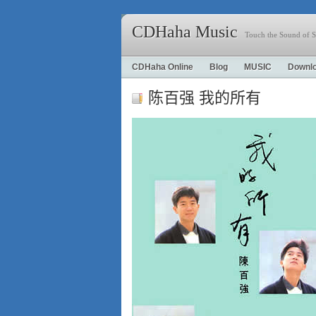
CDHaha Music
Touch the Sound of S
CDHaha Online
Blog
MUSIC
Downl
陈百强 我的所有