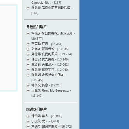
Cinepoly 40t...
- [137]
陈慧琳 鸣谢你而不想说后悔
-
[141]
粤语热门唱片
梅艳芳 梦幻的拥抱 / 似水流年
-
[20,577]
李克勤 红日
- [16,331]
张学友 饿狼传说
- [13,635]
刘德华 真我的风采
- [13,274]
许志安 优先拥抱
- [13,148]
陈奕迅 天佑爱人
- [13,061]
陈慧琳 花花宇宙
- [12,940]
陈慧娴 永远是你的朋友
-
[12,845]
叶蒨文 蒨意
- [12,210]
王菀之 Read My Senses…
-
[11,142]
国语热门唱片
钟镇涛 男人
- [25,806]
小虎队 爱
- [21,441]
刘德华 谢谢你的爱
- [16,872]