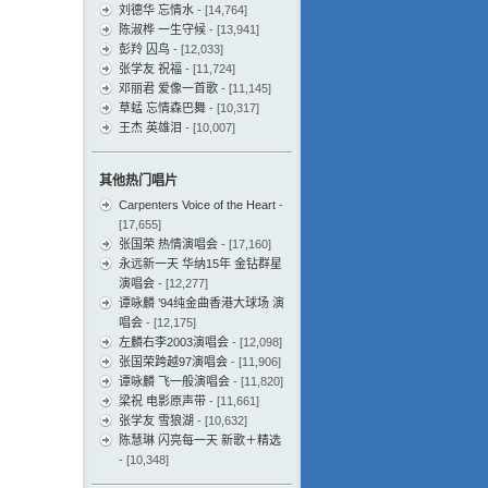
刘德华 忘情水
- [14,764]
陈淑桦 一生守候
- [13,941]
彭羚 囚鸟
- [12,033]
张学友 祝福
- [11,724]
邓丽君 爱像一首歌
- [11,145]
草蜢 忘情森巴舞
- [10,317]
王杰 英雄泪
- [10,007]
其他热门唱片
Carpenters Voice of the Heart
-
[17,655]
张国荣 热情演唱会
- [17,160]
永远新一天 华纳15年 金钻群星
演唱会
- [12,277]
谭咏麟 ’94纯金曲香港大球场 演
唱会
- [12,175]
左麟右李2003演唱会
- [12,098]
张国荣跨越97演唱会
- [11,906]
谭咏麟 飞一般演唱会
- [11,820]
梁祝 电影原声带
- [11,661]
张学友 雪狼湖
- [10,632]
陈慧琳 闪亮每一天 新歌＋精选
- [10,348]