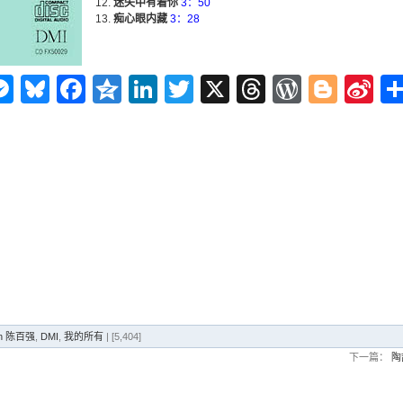
迷失中有着你
3：50
痴心眼内藏
3：28
n
ms
elegram
Messenger
Bluesky
Facebook
Qzone
LinkedIn
Twitter
X
Threads
WordPr
Blog
Si
W
an 陈百强
,
DMI
,
我的所有
| [5,404]
下一篇：
陶