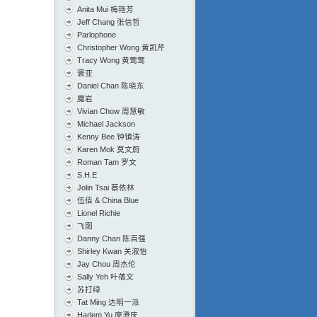
Anita Mui 梅艳芳
Jeff Chang 张信哲
Parlophone
Christopher Wong 黄凯芹
Tracy Wong 黄莺莺
寰亚
Daniel Chan 陈晓东
魔岩
Vivian Chow 周慧敏
Michael Jackson
Kenny Bee 钟镇涛
Karen Mok 莫文蔚
Roman Tam 罗文
S.H.E
Jolin Tsai 蔡依林
伍佰 & China Blue
Lionel Richie
飞图
Danny Chan 陈百强
Shirley Kwan 关淑怡
Jay Chou 周杰伦
Sally Yeh 叶蒨文
苏打绿
Tat Ming 达明一派
Harlem Yu 庾澄庆