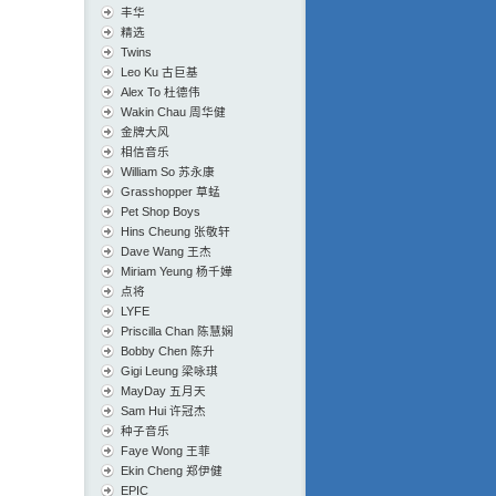
丰华
精选
Twins
Leo Ku 古巨基
Alex To 杜德伟
Wakin Chau 周华健
金牌大风
相信音乐
William So 苏永康
Grasshopper 草蜢
Pet Shop Boys
Hins Cheung 张敬轩
Dave Wang 王杰
Miriam Yeung 杨千嬅
点将
LYFE
Priscilla Chan 陈慧娴
Bobby Chen 陈升
Gigi Leung 梁咏琪
MayDay 五月天
Sam Hui 许冠杰
种子音乐
Faye Wong 王菲
Ekin Cheng 郑伊健
EPIC