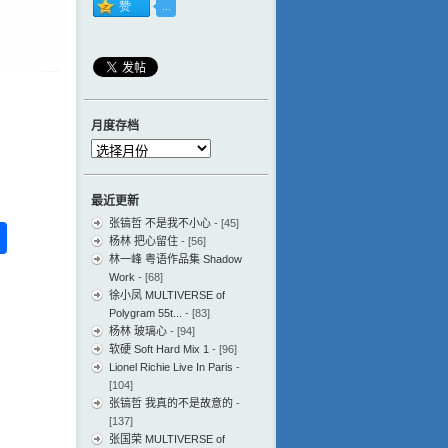
月度存档
月
度
存
最近更新
档
张镐哲 不是我不小心
- [45]
ess
ger
na
分
杨林 把心留住
- [56]
eibo
享
林一峰 粤语作品集 Shadow
Work
- [68]
徐小凤 MULTIVERSE of
Polygram 55t...
- [83]
杨林 玻璃心
- [94]
软硬 Soft Hard Mix 1
- [96]
Lionel Richie Live In Paris
-
[104]
张镐哲 我真的不是故意的
-
[137]
张国荣 MULTIVERSE of