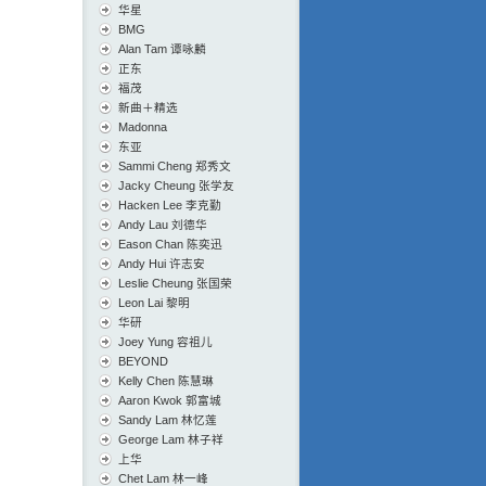
华星
BMG
Alan Tam 谭咏麟
正东
福茂
新曲＋精选
Madonna
东亚
Sammi Cheng 郑秀文
Jacky Cheung 张学友
Hacken Lee 李克勤
Andy Lau 刘德华
Eason Chan 陈奕迅
Andy Hui 许志安
Leslie Cheung 张国荣
Leon Lai 黎明
华研
Joey Yung 容祖儿
BEYOND
Kelly Chen 陈慧琳
Aaron Kwok 郭富城
Sandy Lam 林忆莲
George Lam 林子祥
上华
Chet Lam 林一峰