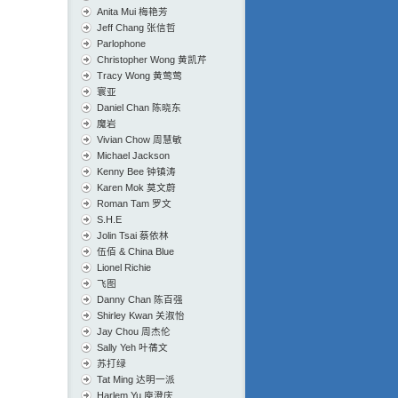
Anita Mui 梅艳芳
Jeff Chang 张信哲
Parlophone
Christopher Wong 黄凯芹
Tracy Wong 黄莺莺
寰亚
Daniel Chan 陈晓东
魔岩
Vivian Chow 周慧敏
Michael Jackson
Kenny Bee 钟镇涛
Karen Mok 莫文蔚
Roman Tam 罗文
S.H.E
Jolin Tsai 蔡依林
伍佰 & China Blue
Lionel Richie
飞图
Danny Chan 陈百强
Shirley Kwan 关淑怡
Jay Chou 周杰伦
Sally Yeh 叶蒨文
苏打绿
Tat Ming 达明一派
Harlem Yu 庾澄庆