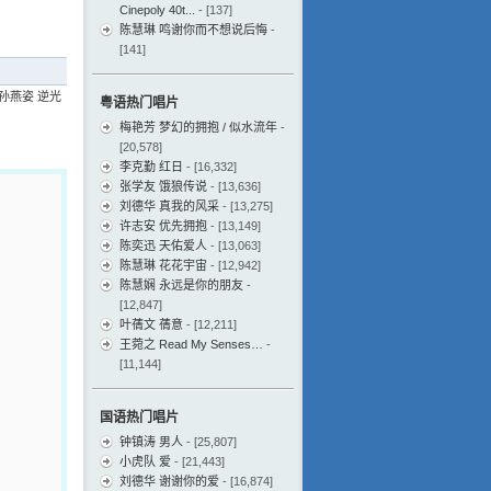
Cinepoly 40t...
- [137]
陈慧琳 鸣谢你而不想说后悔
-
[141]
孙燕姿 逆光
粤语热门唱片
梅艳芳 梦幻的拥抱 / 似水流年
-
[20,578]
李克勤 红日
- [16,332]
张学友 饿狼传说
- [13,636]
刘德华 真我的风采
- [13,275]
许志安 优先拥抱
- [13,149]
陈奕迅 天佑爱人
- [13,063]
陈慧琳 花花宇宙
- [12,942]
陈慧娴 永远是你的朋友
-
[12,847]
叶蒨文 蒨意
- [12,211]
王菀之 Read My Senses…
-
[11,144]
国语热门唱片
钟镇涛 男人
- [25,807]
小虎队 爱
- [21,443]
刘德华 谢谢你的爱
- [16,874]