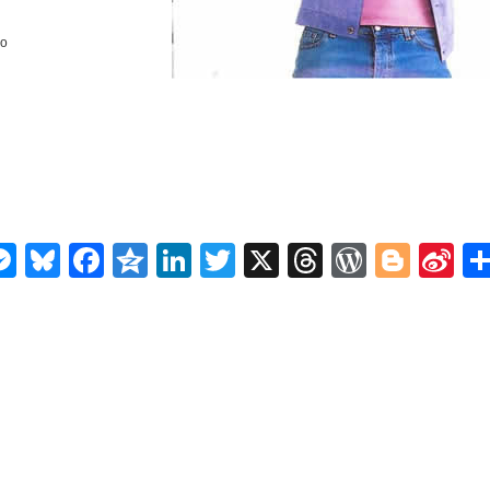
o
n
ms
elegram
Messenger
Bluesky
Facebook
Qzone
LinkedIn
Twitter
X
Threads
WordPr
Blog
Si
W