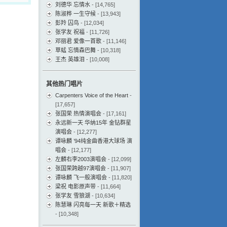
刘德华 忘情水
- [14,765]
陈淑桦 一生守候
- [13,943]
彭羚 囚鸟
- [12,034]
张学友 祝福
- [11,726]
邓丽君 爱像一首歌
- [11,146]
草蜢 忘情森巴舞
- [10,318]
王杰 英雄泪
- [10,008]
其他热门唱片
Carpenters Voice of the Heart
-
[17,657]
张国荣 热情演唱会
- [17,161]
永远新一天 华纳15年 金钻群星
演唱会
- [12,277]
谭咏麟 ’94纯金曲香港大球场 演
唱会
- [12,177]
左麟右李2003演唱会
- [12,099]
张国荣跨越97演唱会
- [11,907]
谭咏麟 飞一般演唱会
- [11,820]
梁祝 电影原声带
- [11,664]
张学友 雪狼湖
- [10,634]
陈慧琳 闪亮每一天 新歌＋精选
- [10,348]