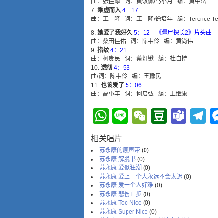
曲：张佳添 词：黄敬佩/马小月 编：黄中岳
乘虚而入
4：17
曲：王一隆 词：王一隆/徐培年 编：Terence Te
她爱了我好久
5：12 《僵尸探长2》片头曲
曲：桑田佳佑 词：陈韦伶 编：黄尚伟
指纹
4：21
曲：柯贵民 词：蔡灯锹 编：杜自持
透彻
4：53
曲/词：陈韦伶 编：王豫民
也该爱了
5：06
曲：高小羊 词：何启弘 编：王继康
WhatsApp
Line
WeChat
Douba
Tea
T
相关唱片
苏永康的原声带
(0)
苏永康 解脱书
(0)
苏永康 爱似狂潮
(0)
苏永康 爱上一个人永远不会太迟
(0)
苏永康 爱一个人好难
(0)
苏永康 悲伤止步
(0)
苏永康 Too Nice
(0)
苏永康 Super Nice
(0)