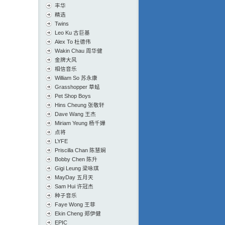
丰华
精选
Twins
Leo Ku 古巨基
Alex To 杜德伟
Wakin Chau 周华健
金牌大风
相信音乐
William So 苏永康
Grasshopper 草蜢
Pet Shop Boys
Hins Cheung 张敬轩
Dave Wang 王杰
Miriam Yeung 杨千嬅
点将
LYFE
Priscilla Chan 陈慧娴
Bobby Chen 陈升
Gigi Leung 梁咏琪
MayDay 五月天
Sam Hui 许冠杰
种子音乐
Faye Wong 王菲
Ekin Cheng 郑伊健
EPIC