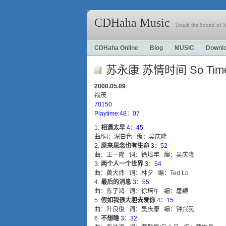
CDHaha Music
Touch the Sound of S
CDHaha Online
Blog
MUSIC
Downl
苏永康 苏情时间 So Tim
2000.05.09
福茂
70150
Playtime:48：07
相遇太早
4：45
曲/词：深白色 编：吴庆隆
原来思念也有生命
3：52
曲：王一隆 词：徐培年 编：吴庆隆
两个人一个世界
3：54
曲：黄大炜 词：林夕 编：Ted Lo
最后的消息
3：55
曲：陈子鸿 词：徐培年 编：屠颖
假如我很大胆去爱你
4：15
曲：叶良俊 词：吴庆康 编：钟兴民
不想睡
3：32