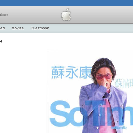
ilence
oad
Movies
Guestbook
e