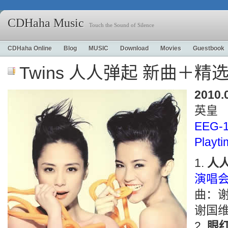
CDHaha Music
Touch the Sound of Silence
CDHaha Online
Blog
MUSIC
Download
Movies
Guestbook
Twins 人人弹起 新曲＋精
2010.
英皇
EEG-
Playt
人
演唱会
曲：
谢国维@
眼