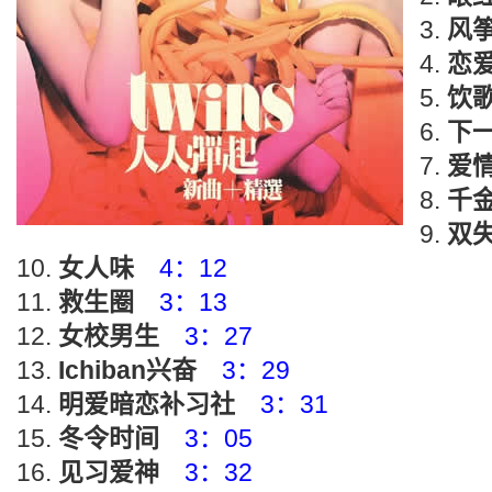
风
恋
饮
下
爱
千
双
女人味
4：12
救生圈
3：13
女校男生
3：27
Ichiban兴奋
3：29
明爱暗恋补习社
3：31
冬令时间
3：05
见习爱神
3：32