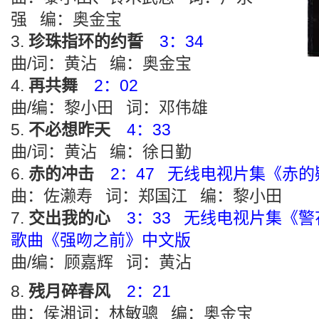
强 编：奥金宝
珍珠指环的约誓
3：34
曲/词：黄沾 编：奥金宝
再共舞
2：02
曲/编：黎小田 词：邓伟雄
不必想昨天
4：33
曲/词：黄沾 编：徐日勤
赤的冲击
2：47 无线电视片集《赤
曲：佐濑寿 词：郑国江 编：黎小田
交出我的心
3：33 无线电视片集《
歌曲《强吻之前》中文版
曲/编：顾嘉辉 词：黄沾
残月碎春风
2：21
曲：侯湘词：林敏骢 编：奥金宝