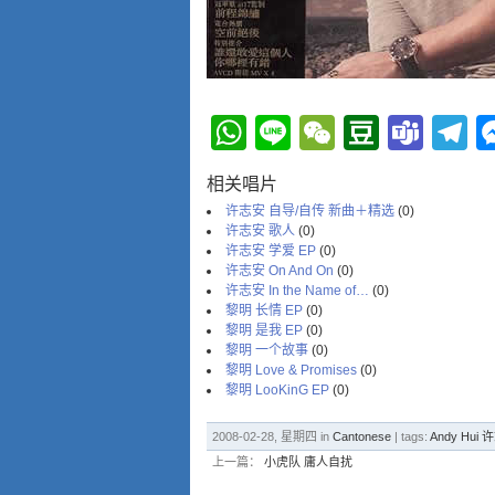
WhatsApp
Line
WeChat
Douba
Tea
T
相关唱片
许志安 自导/自传 新曲＋精选
(0)
许志安 歌人
(0)
许志安 学爱 EP
(0)
许志安 On And On
(0)
许志安 In the Name of…
(0)
黎明 长情 EP
(0)
黎明 是我 EP
(0)
黎明 一个故事
(0)
黎明 Love & Promises
(0)
黎明 LooKinG EP
(0)
2008-02-28, 星期四 in
Cantonese
| tags:
Andy Hui
上一篇：
小虎队 庸人自扰