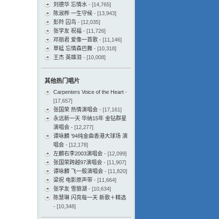
刘德华 忘情水
- [14,765]
陈淑桦 一生守候
- [13,943]
彭羚 囚鸟
- [12,035]
张学友 祝福
- [11,726]
邓丽君 爱像一首歌
- [11,146]
草蜢 忘情森巴舞
- [10,318]
王杰 英雄泪
- [10,008]
其他热门唱片
Carpenters Voice of the Heart
-
[17,657]
张国荣 热情演唱会
- [17,161]
永远新一天 华纳15年 金钻群星
演唱会
- [12,277]
谭咏麟 ’94纯金曲香港大球场 演
唱会
- [12,178]
左麟右李2003演唱会
- [12,099]
张国荣跨越97演唱会
- [11,907]
谭咏麟 飞一般演唱会
- [11,820]
梁祝 电影原声带
- [11,664]
张学友 雪狼湖
- [10,634]
陈慧琳 闪亮每一天 新歌＋精选
- [10,348]