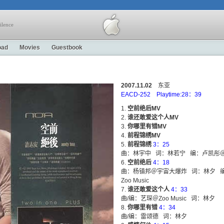
ilence
oad
Movies
Guestbook
2007.11.02
东亚
EACD-252 Playtime:28：39
空前绝后MV
谁还敢爱这个人MV
你哪里有错MV
前程锦绣MV
前程锦绣
3：25
曲：林宇中 词：林若宁 编：卢凯彤＠A
空前绝后
4：18
曲：杨镇邦＠宇宙大爆炸 词：林夕 
Zoo Music
谁还敢爱这个人
4：33
曲/编：艺琛＠Zoo Music 词：林夕
你哪里有错
4：34
曲/编：雷颂德 词：林夕