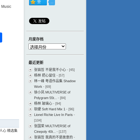
usic
ess
ger
na
分
月度存档
eibo
享
月
度
存
最近更新
档
张镐哲 不是我不小心
- [45]
杨林 把心留住
- [57]
林一峰 粤语作品集 Shadow
Work
- [69]
徐小凤 MULTIVERSE of
Polygram 55t...
- [84]
杨林 玻璃心
- [94]
软硬 Soft Hard Mix 1
- [96]
Lionel Richie Live In Paris
-
[104]
张国荣 MULTIVERSE of
人心 精选集
Cinepoly 40t...
- [137]
张镐哲 我真的不是故意的
-