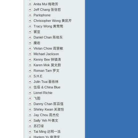
Anita Mui 梅艳芳
Jeff Chang 张信哲
Parlophone
Christopher Wong 黄凯芹
Tracy Wong 黄莺莺
寰亚
Daniel Chan 陈晓东
魔岩
Vivian Chow 周慧敏
Michael Jackson
Kenny Bee 钟镇涛
Karen Mok 莫文蔚
Roman Tam 罗文
S.H.E
Jolin Tsai 蔡依林
伍佰 & China Blue
Lionel Richie
飞图
Danny Chan 陈百强
Shirley Kwan 关淑怡
Jay Chou 周杰伦
Sally Yeh 叶蒨文
苏打绿
Tat Ming 达明一派
Harlem Yu 庾澄庆