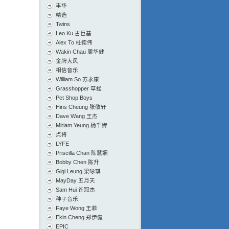
丰华
精选
Twins
Leo Ku 古巨基
Alex To 杜德伟
Wakin Chau 周华健
金牌大风
相信音乐
William So 苏永康
Grasshopper 草蜢
Pet Shop Boys
Hins Cheung 张敬轩
Dave Wang 王杰
Miriam Yeung 杨千嬅
点将
LYFE
Priscilla Chan 陈慧娴
Bobby Chen 陈升
Gigi Leung 梁咏琪
MayDay 五月天
Sam Hui 许冠杰
种子音乐
Faye Wong 王菲
Ekin Cheng 郑伊健
EPIC