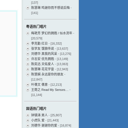
[137]
陈慧琳 鸣谢你而不想说后悔
-
[141]
粤语热门唱片
梅艳芳 梦幻的拥抱 / 似水流年
-
[20,579]
李克勤 红日
- [16,332]
张学友 饿狼传说
- [13,637]
刘德华 真我的风采
- [13,276]
许志安 优先拥抱
- [13,149]
陈奕迅 天佑爱人
- [13,063]
陈慧琳 花花宇宙
- [12,943]
陈慧娴 永远是你的朋友
-
[12,847]
叶蒨文 蒨意
- [12,213]
王菀之 Read My Senses…
-
[11,144]
国语热门唱片
钟镇涛 男人
- [25,807]
小虎队 爱
- [21,443]
刘德华 谢谢你的爱
- [16,874]