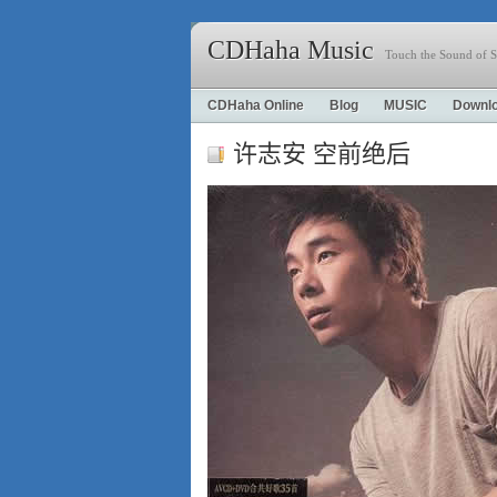
CDHaha Music
Touch the Sound of S
CDHaha Online
Blog
MUSIC
Downl
许志安 空前绝后