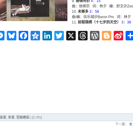
感情何价
4：15
曲：徐继宗 词：林夕 编：舒文＠Zoo M
未够多
3：56
曲/编：伍乐城＠Baron Pro 词：林夕
前程锦绣（十七岁的天空）
3：36
n
ms
elegram
Messenger
Bluesky
Facebook
Qzone
LinkedIn
Twitter
X
Threads
WordPr
Blog
Si
W
 许志安
,
东亚
,
空前绝后
| [2,701]
下一篇：
女