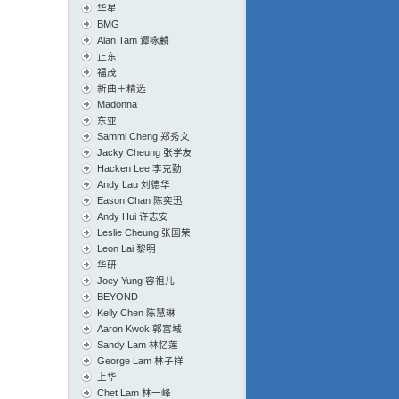
华星
BMG
Alan Tam 谭咏麟
正东
福茂
新曲＋精选
Madonna
东亚
Sammi Cheng 郑秀文
Jacky Cheung 张学友
Hacken Lee 李克勤
Andy Lau 刘德华
Eason Chan 陈奕迅
Andy Hui 许志安
Leslie Cheung 张国荣
Leon Lai 黎明
华研
Joey Yung 容祖儿
BEYOND
Kelly Chen 陈慧琳
Aaron Kwok 郭富城
Sandy Lam 林忆莲
George Lam 林子祥
上华
Chet Lam 林一峰