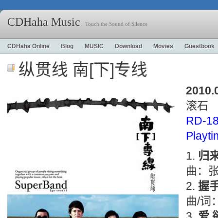
CDHaha Music
Touch the Sound of Silence
CDHaha Online
Blog
MUSIC
Download
Movies
Guestbook
纵贯线 南[下]专线
2010.
滚石
RD-1
Playt
归
曲：
握
曲/词
爱 