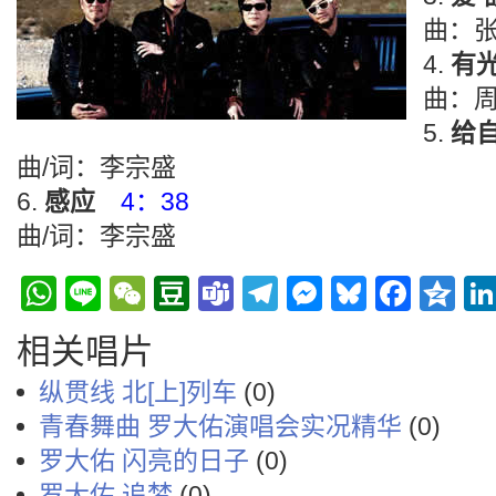
曲：
有
曲：
给
曲/词：李宗盛
感应
4：38
曲/词：李宗盛
WhatsApp
Line
WeChat
Douban
Teams
Telegram
Messenge
Bluesky
Face
Q
相关唱片
纵贯线 北[上]列车
(0)
青春舞曲 罗大佑演唱会实况精华
(0)
罗大佑 闪亮的日子
(0)
罗大佑 追梦
(0)