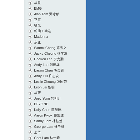
华星
BMG
Alan Tam 谭咏麟
正东
福茂
新曲＋精选
Madonna
东亚
Sammi Cheng 郑秀文
Jacky Cheung 张学友
Hacken Lee 李克勤
Andy Lau 刘德华
Eason Chan 陈奕迅
Andy Hui 许志安
Leslie Cheung 张国荣
Leon Lai 黎明
华研
Joey Yung 容祖儿
BEYOND
Kelly Chen 陈慧琳
Aaron Kwok 郭富城
Sandy Lam 林忆莲
George Lam 林子祥
上华
Chet Lam 林一峰