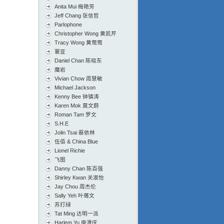
Anita Mui 梅艳芳
Jeff Chang 张信哲
Parlophone
Christopher Wong 黄凯芹
Tracy Wong 黄莺莺
寰亚
Daniel Chan 陈晓东
魔岩
Vivian Chow 周慧敏
Michael Jackson
Kenny Bee 钟镇涛
Karen Mok 莫文蔚
Roman Tam 罗文
S.H.E
Jolin Tsai 蔡依林
伍佰 & China Blue
Lionel Richie
飞图
Danny Chan 陈百强
Shirley Kwan 关淑怡
Jay Chou 周杰伦
Sally Yeh 叶蒨文
苏打绿
Tat Ming 达明一派
Harlem Yu 庾澄庆