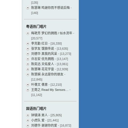
[135]
陈慧琳 鸣谢你而不想说后悔
-
[140]
粤语热门唱片
梅艳芳 梦幻的拥抱 / 似水流年
-
[20,577]
李克勤 红日
- [16,330]
张学友 饿狼传说
- [13,635]
刘德华 真我的风采
- [13,273]
许志安 优先拥抱
- [13,147]
陈奕迅 天佑爱人
- [13,061]
陈慧琳 花花宇宙
- [12,939]
陈慧娴 永远是你的朋友
-
[12,845]
叶蒨文 蒨意
- [12,210]
王菀之 Read My Senses…
-
[11,142]
国语热门唱片
钟镇涛 男人
- [25,805]
小虎队 爱
- [21,441]
刘德华 谢谢你的爱
- [16,872]