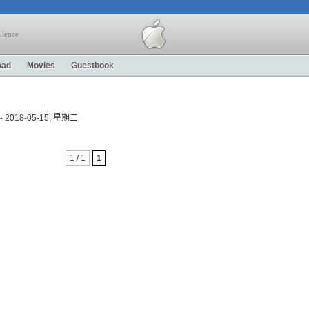
ilence
oad
Movies
Guestbook
] - 2018-05-15, 星期二
1 / 1
1