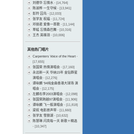
刘德华 忘情水
- [14,764]
陈淑桦 一生守候
- [13,941]
彭羚 囚鸟
- [12,033]
张学友 祝福
- [11,724]
邓丽君 爱像一首歌
- [11,144]
草蜢 忘情森巴舞
- [10,316]
王杰 英雄泪
- [10,006]
其他热门唱片
Carpenters Voice of the Heart
-
[17,655]
张国荣 热情演唱会
- [17,160]
永远新一天 华纳15年 金钻群星
演唱会
- [12,276]
谭咏麟 ’94纯金曲香港大球场 演
唱会
- [12,175]
左麟右李2003演唱会
- [12,098]
张国荣跨越97演唱会
- [11,906]
谭咏麟 飞一般演唱会
- [11,818]
梁祝 电影原声带
- [11,660]
张学友 雪狼湖
- [10,632]
陈慧琳 闪亮每一天 新歌＋精选
- [10,347]