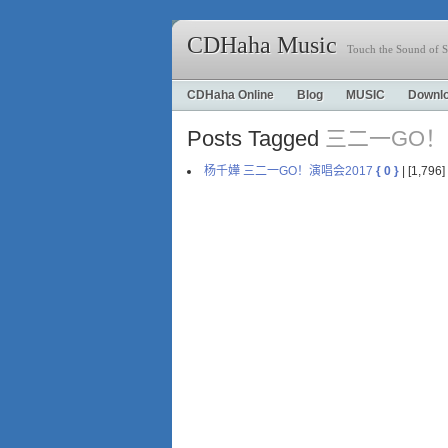
CDHaha Music
Touch the Sound of S
CDHaha Online
Blog
MUSIC
Downl
Posts Tagged
三二一GO！
杨千嬅 三二一GO！演唱会2017
{ 0 }
| [1,796