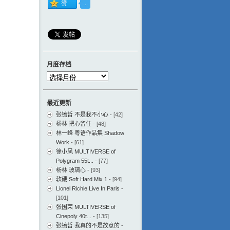
月度存档
月
度
存
最近更新
档
张镐哲 不是我不小心
- [42]
杨林 把心留住
- [48]
林一峰 粤语作品集 Shadow
Work
- [61]
徐小凤 MULTIVERSE of
Polygram 55t...
- [77]
杨林 玻璃心
- [93]
软硬 Soft Hard Mix 1
- [94]
Lionel Richie Live In Paris
-
[101]
张国荣 MULTIVERSE of
Cinepoly 40t...
- [135]
张镐哲 我真的不是故意的
-