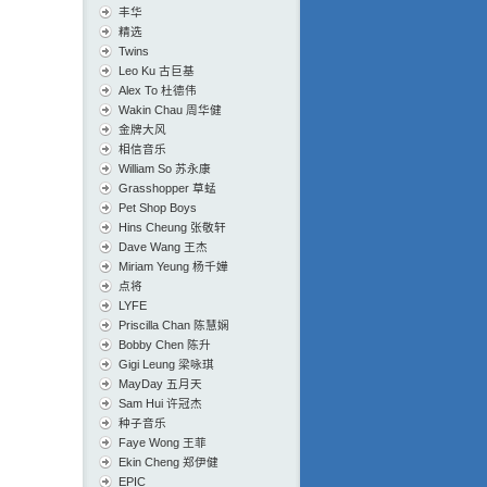
丰华
精选
Twins
Leo Ku 古巨基
Alex To 杜德伟
Wakin Chau 周华健
金牌大风
相信音乐
William So 苏永康
Grasshopper 草蜢
Pet Shop Boys
Hins Cheung 张敬轩
Dave Wang 王杰
Miriam Yeung 杨千嬅
点将
LYFE
Priscilla Chan 陈慧娴
Bobby Chen 陈升
Gigi Leung 梁咏琪
MayDay 五月天
Sam Hui 许冠杰
种子音乐
Faye Wong 王菲
Ekin Cheng 郑伊健
EPIC