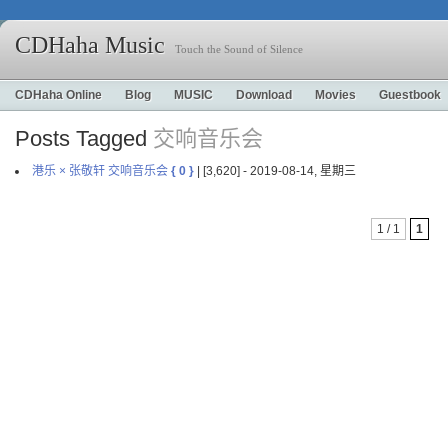
CDHaha Music
Touch the Sound of Silence
CDHaha Online
Blog
MUSIC
Download
Movies
Guestbook
Posts Tagged
交响音乐会
港乐 × 张敬轩 交响音乐会
{ 0 }
| [3,620] - 2019-08-14, 星期三
1 / 1
1