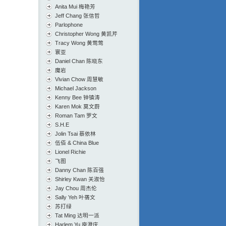
Anita Mui 梅艳芳
Jeff Chang 张信哲
Parlophone
Christopher Wong 黄凯芹
Tracy Wong 黄莺莺
寰亚
Daniel Chan 陈晓东
魔岩
Vivian Chow 周慧敏
Michael Jackson
Kenny Bee 钟镇涛
Karen Mok 莫文蔚
Roman Tam 罗文
S.H.E
Jolin Tsai 蔡依林
伍佰 & China Blue
Lionel Richie
飞图
Danny Chan 陈百强
Shirley Kwan 关淑怡
Jay Chou 周杰伦
Sally Yeh 叶蒨文
苏打绿
Tat Ming 达明一派
Harlem Yu 庾澄庆