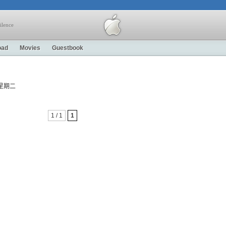
ilence
oad
Movies
Guestbook
9, 星期二
1 / 1
1