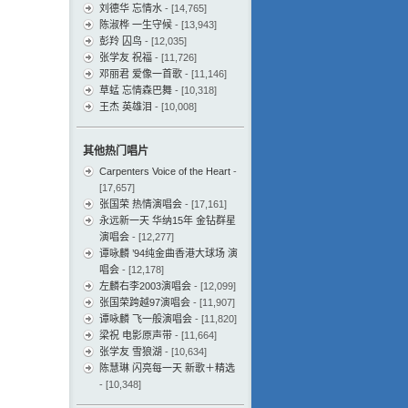
刘德华 忘情水
- [14,765]
陈淑桦 一生守候
- [13,943]
彭羚 囚鸟
- [12,035]
张学友 祝福
- [11,726]
邓丽君 爱像一首歌
- [11,146]
草蜢 忘情森巴舞
- [10,318]
王杰 英雄泪
- [10,008]
其他热门唱片
Carpenters Voice of the Heart
-
[17,657]
张国荣 热情演唱会
- [17,161]
永远新一天 华纳15年 金钻群星
演唱会
- [12,277]
谭咏麟 ’94纯金曲香港大球场 演
唱会
- [12,178]
左麟右李2003演唱会
- [12,099]
张国荣跨越97演唱会
- [11,907]
谭咏麟 飞一般演唱会
- [11,820]
梁祝 电影原声带
- [11,664]
张学友 雪狼湖
- [10,634]
陈慧琳 闪亮每一天 新歌＋精选
- [10,348]