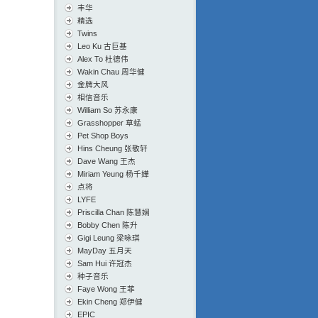
丰华
精选
Twins
Leo Ku 古巨基
Alex To 杜德伟
Wakin Chau 周华健
金牌大风
相信音乐
William So 苏永康
Grasshopper 草蜢
Pet Shop Boys
Hins Cheung 张敬轩
Dave Wang 王杰
Miriam Yeung 杨千嬅
点将
LYFE
Priscilla Chan 陈慧娴
Bobby Chen 陈升
Gigi Leung 梁咏琪
MayDay 五月天
Sam Hui 许冠杰
种子音乐
Faye Wong 王菲
Ekin Cheng 郑伊健
EPIC