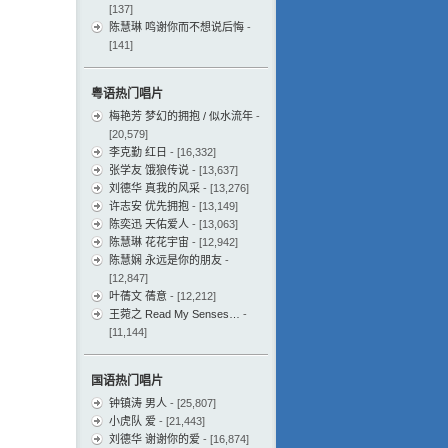
[137]
陈慧琳 鸣谢你而不想说后悔
-
[141]
粤语热门唱片
梅艳芳 梦幻的拥抱 / 似水流年
-
[20,579]
李克勤 红日
- [16,332]
张学友 饿狼传说
- [13,637]
刘德华 真我的风采
- [13,276]
许志安 优先拥抱
- [13,149]
陈奕迅 天佑爱人
- [13,063]
陈慧琳 花花宇宙
- [12,942]
陈慧娴 永远是你的朋友
-
[12,847]
叶蒨文 蒨意
- [12,212]
王菀之 Read My Senses…
-
[11,144]
国语热门唱片
钟镇涛 男人
- [25,807]
小虎队 爱
- [21,443]
刘德华 谢谢你的爱
- [16,874]