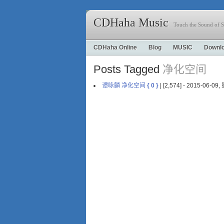
CDHaha Music
Touch the Sound of S
CDHaha Online
Blog
MUSIC
Downl
Posts Tagged
净化空间
谭咏麟 净化空间
{ 0 }
| [2,574] - 2015-06-0