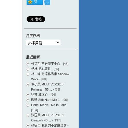
月度存档
月
度
存
最近更新
档
张镐哲 不是我不小心
- [45]
杨林 把心留住
- [56]
林一峰 粤语作品集 Shadow
Work
- [68]
徐小凤 MULTIVERSE of
Polygram 55t...
- [83]
杨林 玻璃心
- [94]
软硬 Soft Hard Mix 1
- [96]
Lionel Richie Live In Paris
-
[104]
张国荣 MULTIVERSE of
Cinepoly 40t...
- [137]
张镐哲 我真的不是故意的
-