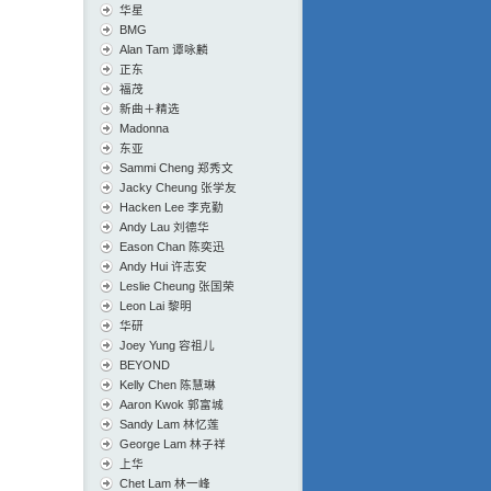
华星
BMG
Alan Tam 谭咏麟
正东
福茂
新曲＋精选
Madonna
东亚
Sammi Cheng 郑秀文
Jacky Cheung 张学友
Hacken Lee 李克勤
Andy Lau 刘德华
Eason Chan 陈奕迅
Andy Hui 许志安
Leslie Cheung 张国荣
Leon Lai 黎明
华研
Joey Yung 容祖儿
BEYOND
Kelly Chen 陈慧琳
Aaron Kwok 郭富城
Sandy Lam 林忆莲
George Lam 林子祥
上华
Chet Lam 林一峰