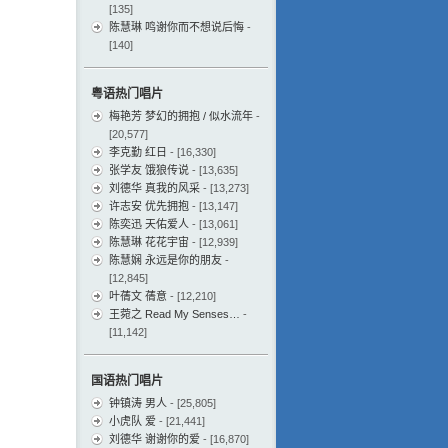
[135]
陈慧琳 鸣谢你而不想说后悔
-
[140]
粤语热门唱片
梅艳芳 梦幻的拥抱 / 似水流年
-
[20,577]
李克勤 红日
- [16,330]
张学友 饿狼传说
- [13,635]
刘德华 真我的风采
- [13,273]
许志安 优先拥抱
- [13,147]
陈奕迅 天佑爱人
- [13,061]
陈慧琳 花花宇宙
- [12,939]
陈慧娴 永远是你的朋友
-
[12,845]
叶蒨文 蒨意
- [12,210]
王菀之 Read My Senses…
-
[11,142]
国语热门唱片
钟镇涛 男人
- [25,805]
小虎队 爱
- [21,441]
刘德华 谢谢你的爱
- [16,870]