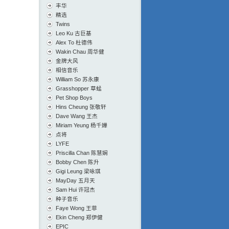
丰华
精选
Twins
Leo Ku 古巨基
Alex To 杜德伟
Wakin Chau 周华健
金牌大风
相信音乐
William So 苏永康
Grasshopper 草蜢
Pet Shop Boys
Hins Cheung 张敬轩
Dave Wang 王杰
Miriam Yeung 杨千嬅
点将
LYFE
Priscilla Chan 陈慧娴
Bobby Chen 陈升
Gigi Leung 梁咏琪
MayDay 五月天
Sam Hui 许冠杰
种子音乐
Faye Wong 王菲
Ekin Cheng 郑伊健
EPIC