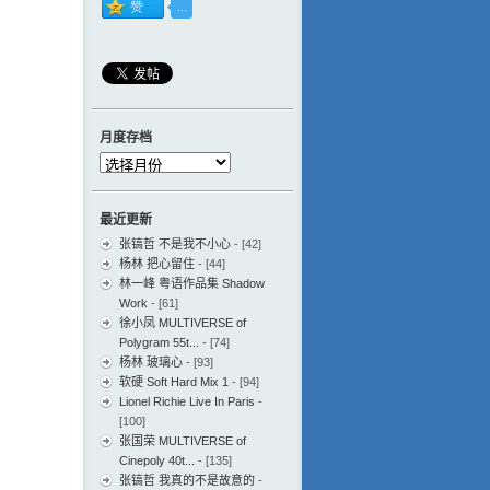
月度存档
月
度
存
最近更新
档
张镐哲 不是我不小心
- [42]
杨林 把心留住
- [44]
林一峰 粤语作品集 Shadow
Work
- [61]
徐小凤 MULTIVERSE of
Polygram 55t...
- [74]
杨林 玻璃心
- [93]
软硬 Soft Hard Mix 1
- [94]
Lionel Richie Live In Paris
-
[100]
张国荣 MULTIVERSE of
Cinepoly 40t...
- [135]
张镐哲 我真的不是故意的
-