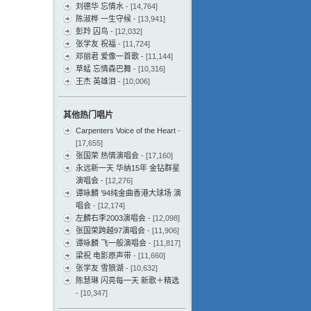
刘德华 忘情水
- [14,764]
陈淑桦 一生守候
- [13,941]
彭羚 囚鸟
- [12,032]
张学友 祝福
- [11,724]
邓丽君 爱像一首歌
- [11,144]
草蜢 忘情森巴舞
- [10,316]
王杰 英雄泪
- [10,006]
其他热门唱片
Carpenters Voice of the Heart
-
[17,655]
张国荣 热情演唱会
- [17,160]
永远新一天 华纳15年 金钻群星
演唱会
- [12,276]
谭咏麟 ’94纯金曲香港大球场 演
唱会
- [12,174]
左麟右李2003演唱会
- [12,098]
张国荣跨越97演唱会
- [11,906]
谭咏麟 飞一般演唱会
- [11,817]
梁祝 电影原声带
- [11,660]
张学友 雪狼湖
- [10,632]
陈慧琳 闪亮每一天 新歌＋精选
- [10,347]