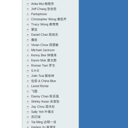
Anita Mui 梅艳芳
Jeff Chang 张信哲
Parlophone
Christopher Wong 黄凯芹
Tracy Wong 黄莺莺
寰亚
Daniel Chan 陈晓东
魔岩
Vivian Chow 周慧敏
Michael Jackson
Kenny Bee 钟镇涛
Karen Mok 莫文蔚
Roman Tam 罗文
S.H.E
Jolin Tsai 蔡依林
伍佰 & China Blue
Lionel Richie
飞图
Danny Chan 陈百强
Shirley Kwan 关淑怡
Jay Chou 周杰伦
Sally Yeh 叶蒨文
苏打绿
Tat Ming 达明一派
Harlem Yu 庾澄庆