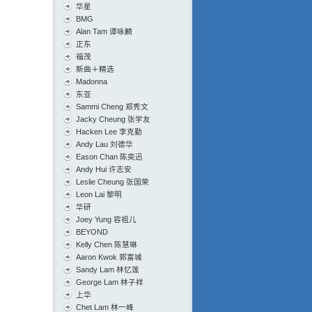
华星
BMG
Alan Tam 谭咏麟
正东
福茂
新曲＋精选
Madonna
东亚
Sammi Cheng 郑秀文
Jacky Cheung 张学友
Hacken Lee 李克勤
Andy Lau 刘德华
Eason Chan 陈奕迅
Andy Hui 许志安
Leslie Cheung 张国荣
Leon Lai 黎明
华研
Joey Yung 容祖儿
BEYOND
Kelly Chen 陈慧琳
Aaron Kwok 郭富城
Sandy Lam 林忆莲
George Lam 林子祥
上华
Chet Lam 林一峰