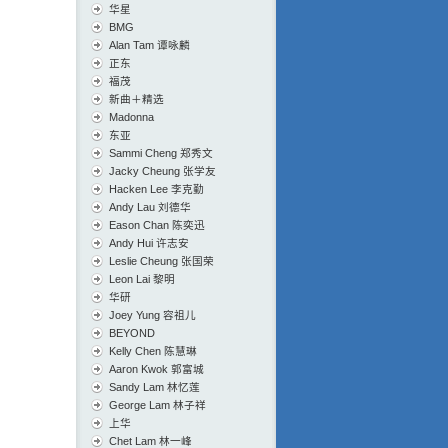
华星
BMG
Alan Tam 谭咏麟
正东
福茂
新曲＋精选
Madonna
东亚
Sammi Cheng 郑秀文
Jacky Cheung 张学友
Hacken Lee 李克勤
Andy Lau 刘德华
Eason Chan 陈奕迅
Andy Hui 许志安
Leslie Cheung 张国荣
Leon Lai 黎明
华研
Joey Yung 容祖儿
BEYOND
Kelly Chen 陈慧琳
Aaron Kwok 郭富城
Sandy Lam 林忆莲
George Lam 林子祥
上华
Chet Lam 林一峰