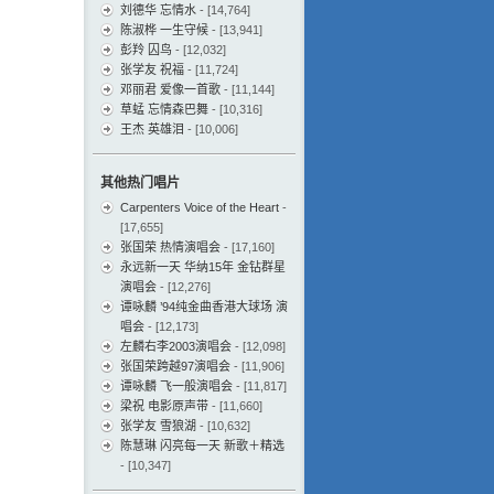
刘德华 忘情水
- [14,764]
陈淑桦 一生守候
- [13,941]
彭羚 囚鸟
- [12,032]
张学友 祝福
- [11,724]
邓丽君 爱像一首歌
- [11,144]
草蜢 忘情森巴舞
- [10,316]
王杰 英雄泪
- [10,006]
其他热门唱片
Carpenters Voice of the Heart
-
[17,655]
张国荣 热情演唱会
- [17,160]
永远新一天 华纳15年 金钻群星
演唱会
- [12,276]
谭咏麟 ’94纯金曲香港大球场 演
唱会
- [12,173]
左麟右李2003演唱会
- [12,098]
张国荣跨越97演唱会
- [11,906]
谭咏麟 飞一般演唱会
- [11,817]
梁祝 电影原声带
- [11,660]
张学友 雪狼湖
- [10,632]
陈慧琳 闪亮每一天 新歌＋精选
- [10,347]