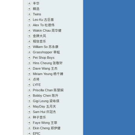
丰华
精选
Twins
Leo Ku 古巨基
Alex To 杜德伟
Wakin Chau 周华健
金牌大风
相信音乐
William So 苏永康
Grasshopper 草蜢
Pet Shop Boys
Hins Cheung 张敬轩
Dave Wang 王杰
Miriam Yeung 杨千嬅
点将
LYFE
Priscilla Chan 陈慧娴
Bobby Chen 陈升
Gigi Leung 梁咏琪
MayDay 五月天
Sam Hui 许冠杰
种子音乐
Faye Wong 王菲
Ekin Cheng 郑伊健
EPIC