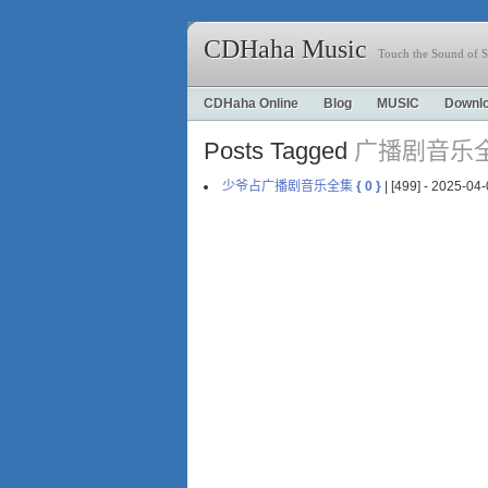
CDHaha Music
Touch the Sound of S
CDHaha Online
Blog
MUSIC
Downl
Posts Tagged
广播剧音乐
少爷占广播剧音乐全集
{ 0 }
| [499] - 2025-0