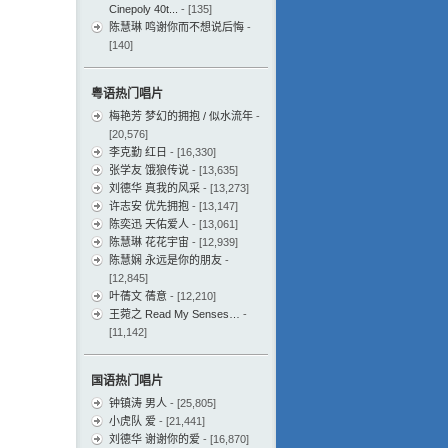
Cinepoly 40t...
- [135]
陈慧琳 鸣谢你而不想说后悔
-
[140]
粤语热门唱片
梅艳芳 梦幻的拥抱 / 似水流年
-
[20,576]
李克勤 红日
- [16,330]
张学友 饿狼传说
- [13,635]
刘德华 真我的风采
- [13,273]
许志安 优先拥抱
- [13,147]
陈奕迅 天佑爱人
- [13,061]
陈慧琳 花花宇宙
- [12,939]
陈慧娴 永远是你的朋友
-
[12,845]
叶蒨文 蒨意
- [12,210]
王菀之 Read My Senses…
-
[11,142]
国语热门唱片
钟镇涛 男人
- [25,805]
小虎队 爱
- [21,441]
刘德华 谢谢你的爱
- [16,870]