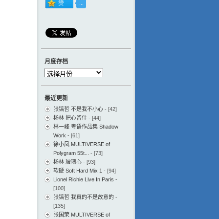
月度存档
月
度
存
最近更新
档
张镐哲 不是我不小心
- [42]
杨林 把心留住
- [44]
林一峰 粤语作品集 Shadow
Work
- [61]
徐小凤 MULTIVERSE of
Polygram 55t...
- [73]
杨林 玻璃心
- [93]
软硬 Soft Hard Mix 1
- [94]
Lionel Richie Live In Paris
-
[100]
张镐哲 我真的不是故意的
-
[135]
张国荣 MULTIVERSE of