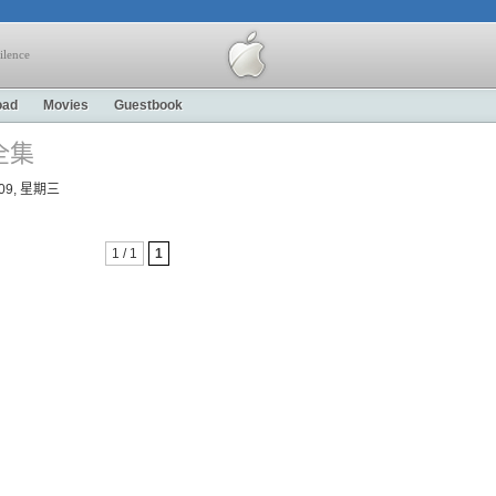
ilence
oad
Movies
Guestbook
全集
4-09, 星期三
1 / 1
1