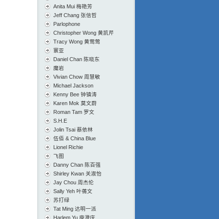
Anita Mui 梅艳芳
Jeff Chang 张信哲
Parlophone
Christopher Wong 黄凯芹
Tracy Wong 黄莺莺
寰亚
Daniel Chan 陈晓东
魔岩
Vivian Chow 周慧敏
Michael Jackson
Kenny Bee 钟镇涛
Karen Mok 莫文蔚
Roman Tam 罗文
S.H.E
Jolin Tsai 蔡依林
伍佰 & China Blue
Lionel Richie
飞图
Danny Chan 陈百强
Shirley Kwan 关淑怡
Jay Chou 周杰伦
Sally Yeh 叶蒨文
苏打绿
Tat Ming 达明一派
Harlem Yu 庾澄庆