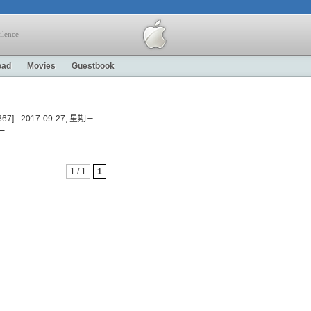
ilence
oad
Movies
Guestbook
,367] - 2017-09-27, 星期三
期一
1 / 1
1