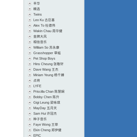
丰华
精选
Twins
Leo Ku 古巨基
Alex To 杜德伟
Wakin Chau 周华健
金牌大风
相信音乐
William So 苏永康
Grasshopper 草蜢
Pet Shop Boys
Hins Cheung 张敬轩
Dave Wang 王杰
Miriam Yeung 杨千嬅
点将
LYFE
Priscilla Chan 陈慧娴
Bobby Chen 陈升
Gigi Leung 梁咏琪
MayDay 五月天
Sam Hui 许冠杰
种子音乐
Faye Wong 王菲
Ekin Cheng 郑伊健
EPIC