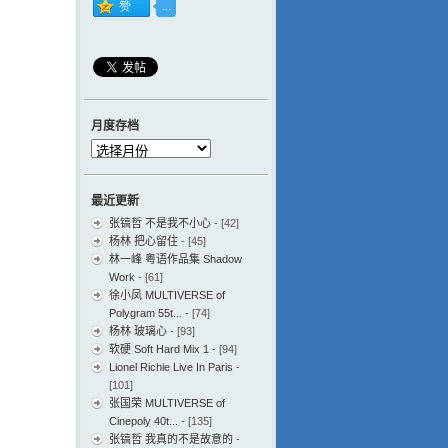
月度存档
月
度
存
最近更新
档
张镐哲 不是我不小心
- [42]
杨林 把心留住
- [45]
林一峰 粤语作品集 Shadow
Work
- [61]
徐小凤 MULTIVERSE of
Polygram 55t...
- [74]
杨林 玻璃心
- [93]
软硬 Soft Hard Mix 1
- [94]
Lionel Richie Live In Paris
-
[101]
张国荣 MULTIVERSE of
Cinepoly 40t...
- [135]
张镐哲 我真的不是故意的
-