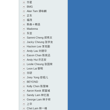
华星
BMG
Alan Tam 谭咏麟
正东
福茂
新曲＋精选
Madonna
东亚
Sammi Cheng 郑秀文
Jacky Cheung 张学友
Hacken Lee 李克勤
Andy Lau 刘德华
Eason Chan 陈奕迅
Andy Hui 许志安
Leslie Cheung 张国荣
Leon Lai 黎明
华研
Joey Yung 容祖儿
BEYOND
Kelly Chen 陈慧琳
Aaron Kwok 郭富城
Sandy Lam 林忆莲
George Lam 林子祥
上华
Chet Lam 林一峰