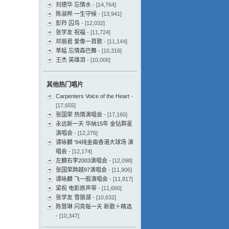
刘德华 忘情水
- [14,764]
陈淑桦 一生守候
- [13,941]
彭羚 囚鸟
- [12,032]
张学友 祝福
- [11,724]
邓丽君 爱像一首歌
- [11,144]
草蜢 忘情森巴舞
- [10,316]
王杰 英雄泪
- [10,006]
其他热门唱片
Carpenters Voice of the Heart
-
[17,655]
张国荣 热情演唱会
- [17,160]
永远新一天 华纳15年 金钻群星
演唱会
- [12,276]
谭咏麟 ’94纯金曲香港大球场 演
唱会
- [12,174]
左麟右李2003演唱会
- [12,098]
张国荣跨越97演唱会
- [11,906]
谭咏麟 飞一般演唱会
- [11,817]
梁祝 电影原声带
- [11,660]
张学友 雪狼湖
- [10,632]
陈慧琳 闪亮每一天 新歌＋精选
- [10,347]