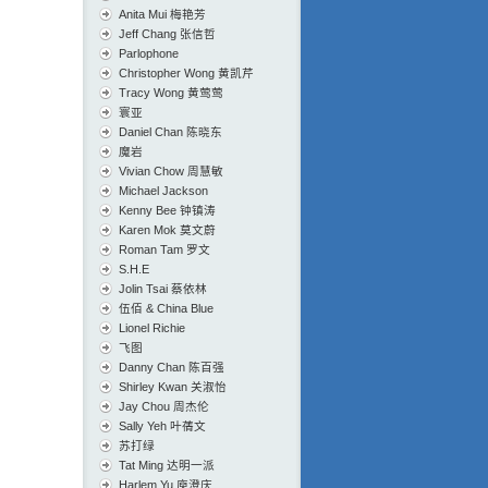
Anita Mui 梅艳芳
Jeff Chang 张信哲
Parlophone
Christopher Wong 黄凯芹
Tracy Wong 黄莺莺
寰亚
Daniel Chan 陈晓东
魔岩
Vivian Chow 周慧敏
Michael Jackson
Kenny Bee 钟镇涛
Karen Mok 莫文蔚
Roman Tam 罗文
S.H.E
Jolin Tsai 蔡依林
伍佰 & China Blue
Lionel Richie
飞图
Danny Chan 陈百强
Shirley Kwan 关淑怡
Jay Chou 周杰伦
Sally Yeh 叶蒨文
苏打绿
Tat Ming 达明一派
Harlem Yu 庾澄庆