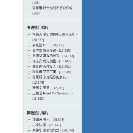
[135]
陈慧琳 鸣谢你而不想说后悔
-
[140]
粤语热门唱片
梅艳芳 梦幻的拥抱 / 似水流年
-
[20,577]
李克勤 红日
- [16,330]
张学友 饿狼传说
- [13,635]
刘德华 真我的风采
- [13,273]
许志安 优先拥抱
- [13,147]
陈奕迅 天佑爱人
- [13,061]
陈慧琳 花花宇宙
- [12,939]
陈慧娴 永远是你的朋友
-
[12,845]
叶蒨文 蒨意
- [12,210]
王菀之 Read My Senses…
-
[11,142]
国语热门唱片
钟镇涛 男人
- [25,805]
小虎队 爱
- [21,441]
刘德华 谢谢你的爱
- [16,870]