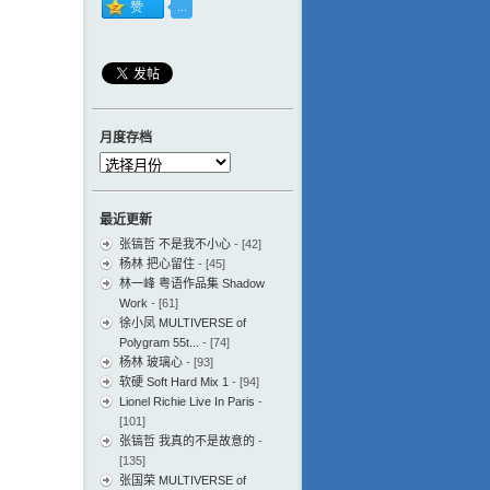
月度存档
月
度
存
最近更新
档
张镐哲 不是我不小心
- [42]
杨林 把心留住
- [45]
林一峰 粤语作品集 Shadow
Work
- [61]
徐小凤 MULTIVERSE of
Polygram 55t...
- [74]
杨林 玻璃心
- [93]
软硬 Soft Hard Mix 1
- [94]
Lionel Richie Live In Paris
-
[101]
张镐哲 我真的不是故意的
-
[135]
张国荣 MULTIVERSE of