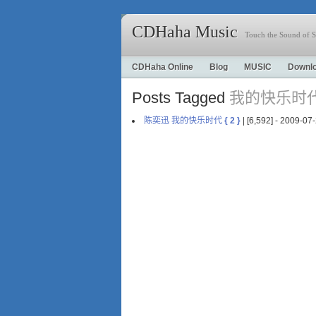
CDHaha Music
Touch the Sound of S
CDHaha Online
Blog
MUSIC
Downl
Posts Tagged
我的快乐时
陈奕迅 我的快乐时代
{ 2 }
| [6,592] - 2009-