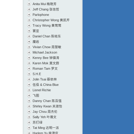
Anita Mui 梅艳芳
Jeff Chang 张信哲
Parlophone
Christopher Wong 黄凯芹
Tracy Wong 黄莺莺
寰亚
Daniel Chan 陈晓东
魔岩
Vivian Chow 周慧敏
Michael Jackson
Kenny Bee 钟镇涛
Karen Mok 莫文蔚
Roman Tam 罗文
S.H.E
Jolin Tsai 蔡依林
伍佰 & China Blue
Lionel Richie
飞图
Danny Chan 陈百强
Shirley Kwan 关淑怡
Jay Chou 周杰伦
Sally Yeh 叶蒨文
苏打绿
Tat Ming 达明一派
Harlem Yu 庾澄庆