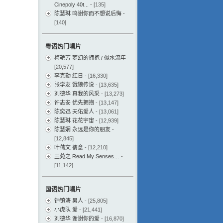
Cinepoly 40t...
- [135]
陈慧琳 鸣谢你而不想说后悔
-
[140]
粤语热门唱片
梅艳芳 梦幻的拥抱 / 似水流年
-
[20,577]
李克勤 红日
- [16,330]
张学友 饿狼传说
- [13,635]
刘德华 真我的风采
- [13,273]
许志安 优先拥抱
- [13,147]
陈奕迅 天佑爱人
- [13,061]
陈慧琳 花花宇宙
- [12,939]
陈慧娴 永远是你的朋友
-
[12,845]
叶蒨文 蒨意
- [12,210]
王菀之 Read My Senses…
-
[11,142]
国语热门唱片
钟镇涛 男人
- [25,805]
小虎队 爱
- [21,441]
刘德华 谢谢你的爱
- [16,870]