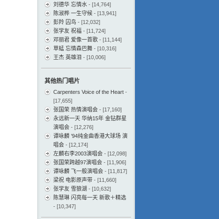
刘德华 忘情水
- [14,764]
陈淑桦 一生守候
- [13,941]
彭羚 囚鸟
- [12,032]
张学友 祝福
- [11,724]
邓丽君 爱像一首歌
- [11,144]
草蜢 忘情森巴舞
- [10,316]
王杰 英雄泪
- [10,006]
其他热门唱片
Carpenters Voice of the Heart
-
[17,655]
张国荣 热情演唱会
- [17,160]
永远新一天 华纳15年 金钻群星
演唱会
- [12,276]
谭咏麟 ’94纯金曲香港大球场 演
唱会
- [12,174]
左麟右李2003演唱会
- [12,098]
张国荣跨越97演唱会
- [11,906]
谭咏麟 飞一般演唱会
- [11,817]
梁祝 电影原声带
- [11,660]
张学友 雪狼湖
- [10,632]
陈慧琳 闪亮每一天 新歌＋精选
- [10,347]