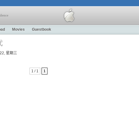
ilence
oad
Movies
Guestbook
代
07-22, 星期三
1 / 1
1