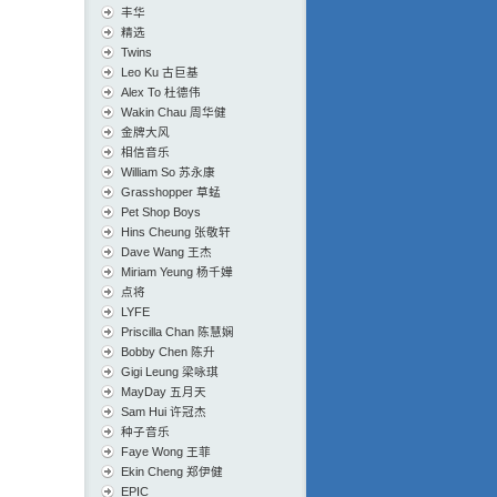
丰华
精选
Twins
Leo Ku 古巨基
Alex To 杜德伟
Wakin Chau 周华健
金牌大风
相信音乐
William So 苏永康
Grasshopper 草蜢
Pet Shop Boys
Hins Cheung 张敬轩
Dave Wang 王杰
Miriam Yeung 杨千嬅
点将
LYFE
Priscilla Chan 陈慧娴
Bobby Chen 陈升
Gigi Leung 梁咏琪
MayDay 五月天
Sam Hui 许冠杰
种子音乐
Faye Wong 王菲
Ekin Cheng 郑伊健
EPIC