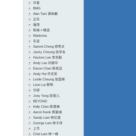
华星
BMG
Alan Tam 谭咏麟
正东
福茂
新曲＋精选
Madonna
东亚
Sammi Cheng 郑秀文
Jacky Cheung 张学友
Hacken Lee 李克勤
Andy Lau 刘德华
Eason Chan 陈奕迅
Andy Hui 许志安
Leslie Cheung 张国荣
Leon Lai 黎明
华研
Joey Yung 容祖儿
BEYOND
Kelly Chen 陈慧琳
Aaron Kwok 郭富城
Sandy Lam 林忆莲
George Lam 林子祥
上华
Chet Lam 林一峰