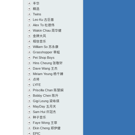
丰华
精选
Twins
Leo Ku 古巨基
Alex To 杜德伟
Wakin Chau 周华健
金牌大风
相信音乐
William So 苏永康
Grasshopper 草蜢
Pet Shop Boys
Hins Cheung 张敬轩
Dave Wang 王杰
Miriam Yeung 杨千嬅
点将
LYFE
Priscilla Chan 陈慧娴
Bobby Chen 陈升
Gigi Leung 梁咏琪
MayDay 五月天
Sam Hui 许冠杰
种子音乐
Faye Wong 王菲
Ekin Cheng 郑伊健
EPIC