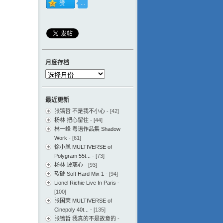
月度存档
月
度
存
最近更新
档
张镐哲 不是我不小心
- [42]
杨林 把心留住
- [44]
林一峰 粤语作品集 Shadow
Work
- [61]
徐小凤 MULTIVERSE of
Polygram 55t...
- [73]
杨林 玻璃心
- [93]
软硬 Soft Hard Mix 1
- [94]
Lionel Richie Live In Paris
-
[100]
张国荣 MULTIVERSE of
Cinepoly 40t...
- [135]
张镐哲 我真的不是故意的
-