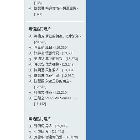
[135]
陈慧琳 鸣谢你而不想说后悔
-
[140]
粤语热门唱片
梅艳芳 梦幻的拥抱 / 似水流年
-
[20,576]
李克勤 红日
- [16,330]
张学友 饿狼传说
- [13,635]
刘德华 真我的风采
- [13,273]
许志安 优先拥抱
- [13,147]
陈奕迅 天佑爱人
- [13,061]
陈慧琳 花花宇宙
- [12,939]
陈慧娴 永远是你的朋友
-
[12,845]
叶蒨文 蒨意
- [12,210]
王菀之 Read My Senses…
-
[11,142]
国语热门唱片
钟镇涛 男人
- [25,805]
小虎队 爱
- [21,441]
刘德华 谢谢你的爱
- [16,870]