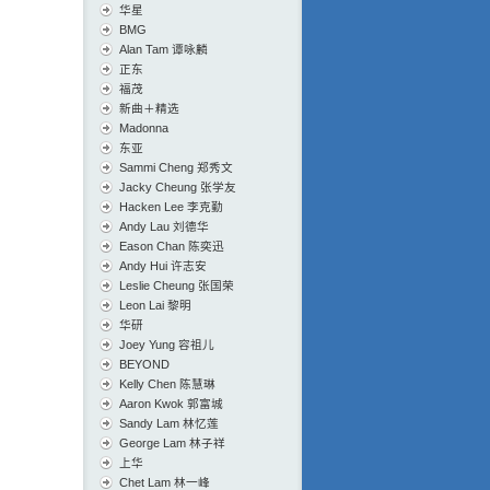
华星
BMG
Alan Tam 谭咏麟
正东
福茂
新曲＋精选
Madonna
东亚
Sammi Cheng 郑秀文
Jacky Cheung 张学友
Hacken Lee 李克勤
Andy Lau 刘德华
Eason Chan 陈奕迅
Andy Hui 许志安
Leslie Cheung 张国荣
Leon Lai 黎明
华研
Joey Yung 容祖儿
BEYOND
Kelly Chen 陈慧琳
Aaron Kwok 郭富城
Sandy Lam 林忆莲
George Lam 林子祥
上华
Chet Lam 林一峰