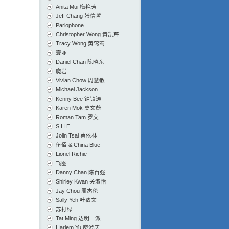
Anita Mui 梅艳芳
Jeff Chang 张信哲
Parlophone
Christopher Wong 黄凯芹
Tracy Wong 黄莺莺
寰亚
Daniel Chan 陈晓东
魔岩
Vivian Chow 周慧敏
Michael Jackson
Kenny Bee 钟镇涛
Karen Mok 莫文蔚
Roman Tam 罗文
S.H.E
Jolin Tsai 蔡依林
伍佰 & China Blue
Lionel Richie
飞图
Danny Chan 陈百强
Shirley Kwan 关淑怡
Jay Chou 周杰伦
Sally Yeh 叶蒨文
苏打绿
Tat Ming 达明一派
Harlem Yu 庾澄庆