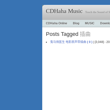
CDHaha Music
Touch the Sound of S
CDHaha Online
Blog
MUSIC
Downl
Posts Tagged
插曲
鬼马俏医生 电影原声带插曲
{ 0 }
| [3,048] -