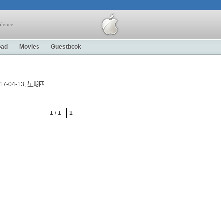
ilence
oad
Movies
Guestbook
 2017-04-13, 星期四
1 / 1
1