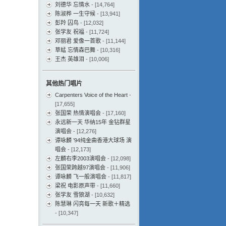
刘德华 忘情水
- [14,764]
陈淑桦 一生守候
- [13,941]
彭羚 囚鸟
- [12,032]
张学友 祝福
- [11,724]
邓丽君 爱像一首歌
- [11,144]
草蜢 忘情森巴舞
- [10,316]
王杰 英雄泪
- [10,006]
其他热门唱片
Carpenters Voice of the Heart
-
[17,655]
张国荣 热情演唱会
- [17,160]
永远新一天 华纳15年 金钻群星
演唱会
- [12,276]
谭咏麟 ’94纯金曲香港大球场 演
唱会
- [12,173]
左麟右李2003演唱会
- [12,098]
张国荣跨越97演唱会
- [11,906]
谭咏麟 飞一般演唱会
- [11,817]
梁祝 电影原声带
- [11,660]
张学友 雪狼湖
- [10,632]
陈慧琳 闪亮每一天 新歌＋精选
- [10,347]