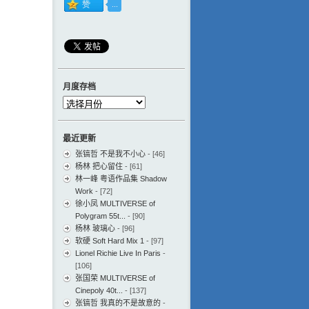
月度存档
月
度
存
最近更新
档
张镐哲 不是我不小心
- [46]
杨林 把心留住
- [61]
林一峰 粤语作品集 Shadow
Work
- [72]
徐小凤 MULTIVERSE of
Polygram 55t...
- [90]
杨林 玻璃心
- [96]
软硬 Soft Hard Mix 1
- [97]
Lionel Richie Live In Paris
-
[106]
张国荣 MULTIVERSE of
Cinepoly 40t...
- [137]
张镐哲 我真的不是故意的
-