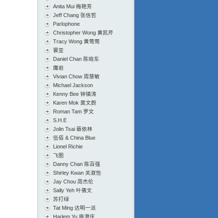
Anita Mui 梅艳芳
Jeff Chang 张信哲
Parlophone
Christopher Wong 黄凯芹
Tracy Wong 黄莺莺
寰亚
Daniel Chan 陈晓东
魔岩
Vivian Chow 周慧敏
Michael Jackson
Kenny Bee 钟镇涛
Karen Mok 莫文蔚
Roman Tam 罗文
S.H.E
Jolin Tsai 蔡依林
伍佰 & China Blue
Lionel Richie
飞图
Danny Chan 陈百强
Shirley Kwan 关淑怡
Jay Chou 周杰伦
Sally Yeh 叶蒨文
苏打绿
Tat Ming 达明一派
Harlem Yu 庾澄庆