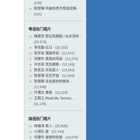
[139]
陈慧琳 鸣谢你而不想说后悔
-
[141]
粤语热门唱片
梅艳芳 梦幻的拥抱 / 似水流年
-
[20,579]
李克勤 红日
- [16,332]
张学友 饿狼传说
- [13,637]
刘德华 真我的风采
- [13,276]
许志安 优先拥抱
- [13,149]
陈奕迅 天佑爱人
- [13,063]
陈慧琳 花花宇宙
- [12,943]
陈慧娴 永远是你的朋友
-
[12,848]
叶蒨文 蒨意
- [12,214]
王菀之 Read My Senses…
-
[11,145]
国语热门唱片
钟镇涛 男人
- [25,808]
小虎队 爱
- [21,444]
刘德华 谢谢你的爱
- [16,874]