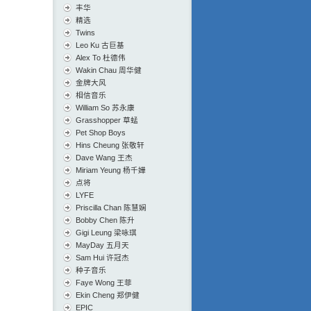
丰华
精选
Twins
Leo Ku 古巨基
Alex To 杜德伟
Wakin Chau 周华健
金牌大风
相信音乐
William So 苏永康
Grasshopper 草蜢
Pet Shop Boys
Hins Cheung 张敬轩
Dave Wang 王杰
Miriam Yeung 杨千嬅
点将
LYFE
Priscilla Chan 陈慧娴
Bobby Chen 陈升
Gigi Leung 梁咏琪
MayDay 五月天
Sam Hui 许冠杰
种子音乐
Faye Wong 王菲
Ekin Cheng 郑伊健
EPIC