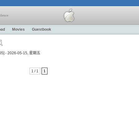
ilence
oad
Movies
Guestbook
风
205] - 2026-05-15, 星期五
1 / 1
1