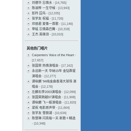
刘德华 忘情水
- [14,765]
陈淑桦 一生守候
- [13,943]
彭羚 囚鸟
- [12,035]
张学友 祝福
- [11,726]
邓丽君 爱像一首歌
- [11,146]
草蜢 忘情森巴舞
- [10,318]
王杰 英雄泪
- [10,010]
其他热门唱片
Carpenters Voice of the Heart
-
[17,657]
张国荣 热情演唱会
- [17,162]
永远新一天 华纳15年 金钻群星
演唱会
- [12,277]
谭咏麟 ’94纯金曲香港大球场 演
唱会
- [12,178]
左麟右李2003演唱会
- [12,099]
张国荣跨越97演唱会
- [11,908]
谭咏麟 飞一般演唱会
- [11,820]
梁祝 电影原声带
- [11,664]
张学友 雪狼湖
- [10,634]
陈慧琳 闪亮每一天 新歌＋精选
- [10,348]