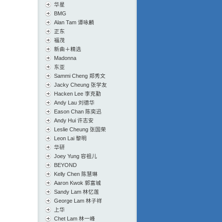
华星
BMG
Alan Tam 谭咏麟
正东
福茂
新曲＋精选
Madonna
东亚
Sammi Cheng 郑秀文
Jacky Cheung 张学友
Hacken Lee 李克勤
Andy Lau 刘德华
Eason Chan 陈奕迅
Andy Hui 许志安
Leslie Cheung 张国荣
Leon Lai 黎明
华研
Joey Yung 容祖儿
BEYOND
Kelly Chen 陈慧琳
Aaron Kwok 郭富城
Sandy Lam 林忆莲
George Lam 林子祥
上华
Chet Lam 林一峰