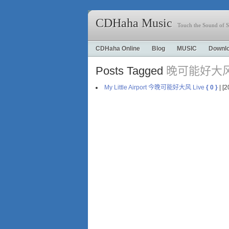
CDHaha Music
Touch the Sound of S
CDHaha Online
Blog
MUSIC
Downl
Posts Tagged
晚可能好大
My Little Airport 今晚可能好大风 Live
{ 0 }
| [