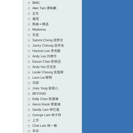
BMG
Alan Tam 谭咏麟
正东
福茂
新曲＋精选
Madonna
东亚
Sammi Cheng 郑秀文
Jacky Cheung 张学友
Hacken Lee 李克勤
Andy Lau 刘德华
Eason Chan 陈奕迅
Andy Hui 许志安
Leslie Cheung 张国荣
Leon Lai 黎明
华研
Joey Yung 容祖儿
BEYOND
Kelly Chen 陈慧琳
Aaron Kwok 郭富城
Sandy Lam 林忆莲
George Lam 林子祥
上华
Chet Lam 林一峰
丰华