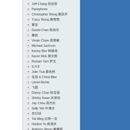
Jeff Chang 张信哲
Parlophone
Christopher Wong 黄凯芹
Tracy Wong 黄莺莺
寰亚
Daniel Chan 陈晓东
魔岩
Vivian Chow 周慧敏
Michael Jackson
Kenny Bee 钟镇涛
Karen Mok 莫文蔚
Roman Tam 罗文
S.H.E
Jolin Tsai 蔡依林
伍佰 & China Blue
Lionel Richie
飞图
Danny Chan 陈百强
Shirley Kwan 关淑怡
Jay Chou 周杰伦
Sally Yeh 叶蒨文
苏打绿
Tat Ming 达明一派
Harlem Yu 庾澄庆
Anthony Wong 黄耀明