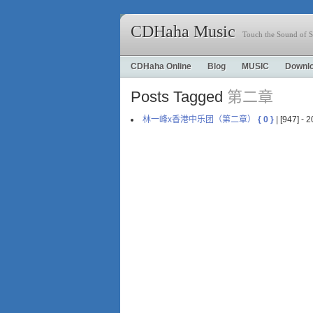
CDHaha Music
Touch the Sound of S
CDHaha Online
Blog
MUSIC
Downl
Posts Tagged
第二章
林一峰x香港中乐团（第二章）
{ 0 }
| [947] -