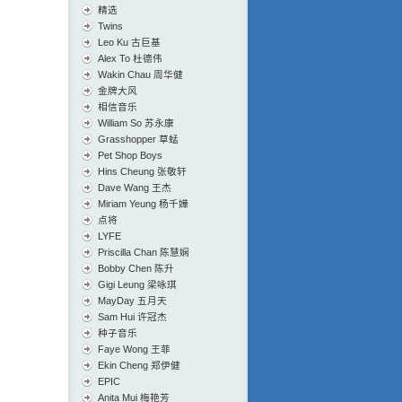
精选
Twins
Leo Ku 古巨基
Alex To 杜德伟
Wakin Chau 周华健
金牌大风
相信音乐
William So 苏永康
Grasshopper 草蜢
Pet Shop Boys
Hins Cheung 张敬轩
Dave Wang 王杰
Miriam Yeung 杨千嬅
点将
LYFE
Priscilla Chan 陈慧娴
Bobby Chen 陈升
Gigi Leung 梁咏琪
MayDay 五月天
Sam Hui 许冠杰
种子音乐
Faye Wong 王菲
Ekin Cheng 郑伊健
EPIC
Anita Mui 梅艳芳