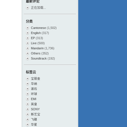
最新评论
正在加载...
分类
Cantonese
(1,502)
English
(317)
EP
(313)
Live
(500)
Mandarin
(1,736)
Others
(352)
Soundtrack
(192)
标签云
宝丽金
华纳
滚石
环球
EMI
英皇
SONY
新艺宝
飞碟
华星