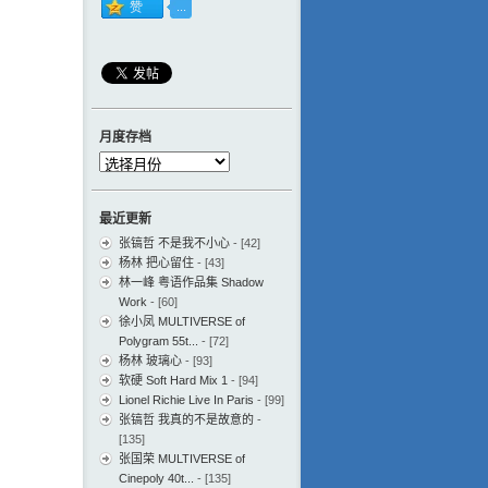
月度存档
月
度
存
最近更新
档
张镐哲 不是我不小心
- [42]
杨林 把心留住
- [43]
林一峰 粤语作品集 Shadow
Work
- [60]
徐小凤 MULTIVERSE of
Polygram 55t...
- [72]
杨林 玻璃心
- [93]
软硬 Soft Hard Mix 1
- [94]
Lionel Richie Live In Paris
- [99]
张镐哲 我真的不是故意的
-
[135]
张国荣 MULTIVERSE of
Cinepoly 40t...
- [135]