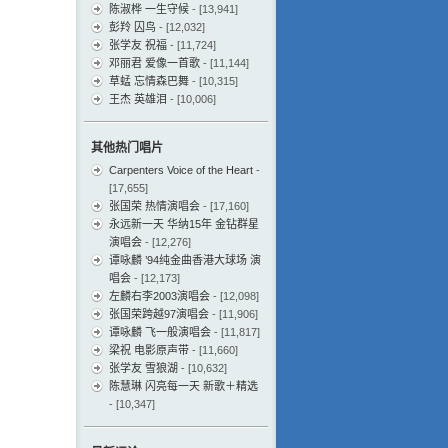
陈淑桦 一生守候
- [13,941]
彭羚 囚鸟
- [12,032]
张学友 祝福
- [11,724]
邓丽君 爱像一首歌
- [11,144]
草蜢 忘情森巴舞
- [10,315]
王杰 英雄泪
- [10,006]
其他热门唱片
Carpenters Voice of the Heart
-
[17,655]
张国荣 热情演唱会
- [17,160]
永远新一天 华纳15年 金钻群星
演唱会
- [12,276]
谭咏麟 ’94纯金曲香港大球场 演
唱会
- [12,173]
左麟右李2003演唱会
- [12,098]
张国荣跨越97演唱会
- [11,906]
谭咏麟 飞一般演唱会
- [11,817]
梁祝 电影原声带
- [11,660]
张学友 雪狼湖
- [10,632]
陈慧琳 闪亮每一天 新歌＋精选
- [10,347]