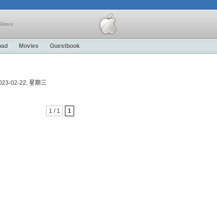
ilence
oad
Movies
Guestbook
 2023-02-22, 星期三
1 / 1
1