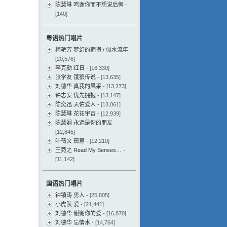
陈慧琳 鸣谢你而不想说后悔
-
[140]
粤语热门唱片
梅艳芳 梦幻的拥抱 / 似水流年
-
[20,576]
李克勤 红日
- [16,330]
张学友 饿狼传说
- [13,635]
刘德华 真我的风采
- [13,273]
许志安 优先拥抱
- [13,147]
陈奕迅 天佑爱人
- [13,061]
陈慧琳 花花宇宙
- [12,939]
陈慧娴 永远是你的朋友
-
[12,845]
叶蒨文 蒨意
- [12,210]
王菀之 Read My Senses…
-
[11,142]
国语热门唱片
钟镇涛 男人
- [25,805]
小虎队 爱
- [21,441]
刘德华 谢谢你的爱
- [16,870]
刘德华 忘情水
- [14,764]