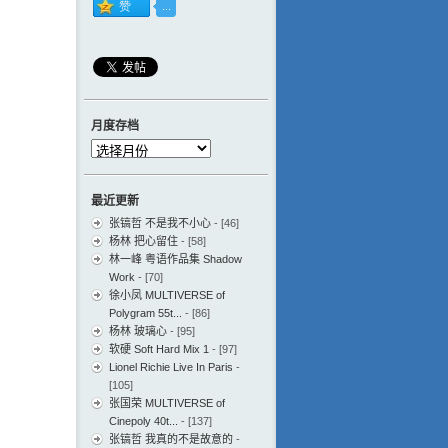
月度存档
月
度
存
最近更新
档
张镐哲 不是我不小心
- [46]
杨林 把心留住
- [58]
林一峰 粤语作品集 Shadow
Work
- [70]
徐小凤 MULTIVERSE of
Polygram 55t...
- [86]
杨林 玻璃心
- [95]
软硬 Soft Hard Mix 1
- [97]
Lionel Richie Live In Paris
-
[105]
张国荣 MULTIVERSE of
Cinepoly 40t...
- [137]
张镐哲 我真的不是故意的
-