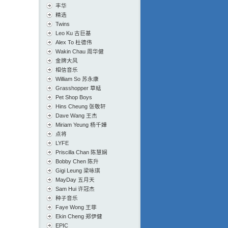
丰华
精选
Twins
Leo Ku 古巨基
Alex To 杜德伟
Wakin Chau 周华健
金牌大风
相信音乐
William So 苏永康
Grasshopper 草蜢
Pet Shop Boys
Hins Cheung 张敬轩
Dave Wang 王杰
Miriam Yeung 杨千嬅
点将
LYFE
Priscilla Chan 陈慧娴
Bobby Chen 陈升
Gigi Leung 梁咏琪
MayDay 五月天
Sam Hui 许冠杰
种子音乐
Faye Wong 王菲
Ekin Cheng 郑伊健
EPIC