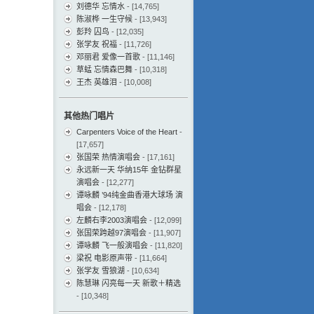
刘德华 忘情水
- [14,765]
陈淑桦 一生守候
- [13,943]
彭羚 囚鸟
- [12,035]
张学友 祝福
- [11,726]
邓丽君 爱像一首歌
- [11,146]
草蜢 忘情森巴舞
- [10,318]
王杰 英雄泪
- [10,008]
其他热门唱片
Carpenters Voice of the Heart
-
[17,657]
张国荣 热情演唱会
- [17,161]
永远新一天 华纳15年 金钻群星
演唱会
- [12,277]
谭咏麟 ’94纯金曲香港大球场 演
唱会
- [12,178]
左麟右李2003演唱会
- [12,099]
张国荣跨越97演唱会
- [11,907]
谭咏麟 飞一般演唱会
- [11,820]
梁祝 电影原声带
- [11,664]
张学友 雪狼湖
- [10,634]
陈慧琳 闪亮每一天 新歌＋精选
- [10,348]