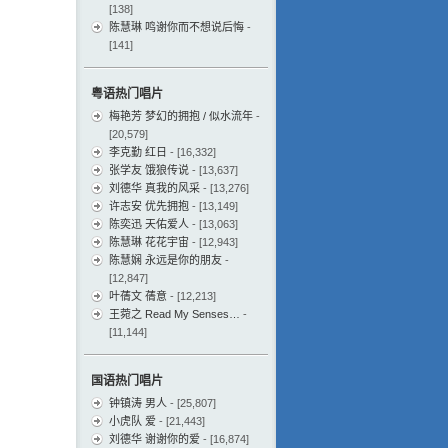
[138]
陈慧琳 鸣谢你而不想说后悔
-
[141]
粤语热门唱片
梅艳芳 梦幻的拥抱 / 似水流年
-
[20,579]
李克勤 红日
- [16,332]
张学友 饿狼传说
- [13,637]
刘德华 真我的风采
- [13,276]
许志安 优先拥抱
- [13,149]
陈奕迅 天佑爱人
- [13,063]
陈慧琳 花花宇宙
- [12,943]
陈慧娴 永远是你的朋友
-
[12,847]
叶蒨文 蒨意
- [12,213]
王菀之 Read My Senses…
-
[11,144]
国语热门唱片
钟镇涛 男人
- [25,807]
小虎队 爱
- [21,443]
刘德华 谢谢你的爱
- [16,874]