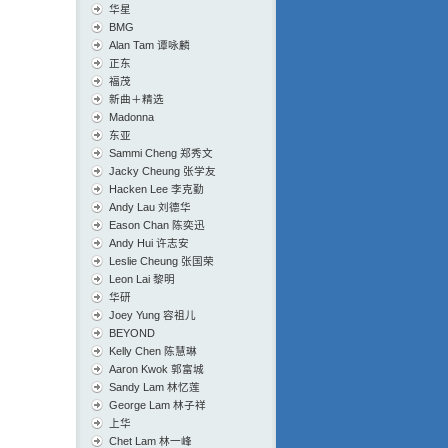
华星
BMG
Alan Tam 谭咏麟
正东
福茂
新曲＋精选
Madonna
东亚
Sammi Cheng 郑秀文
Jacky Cheung 张学友
Hacken Lee 李克勤
Andy Lau 刘德华
Eason Chan 陈奕迅
Andy Hui 许志安
Leslie Cheung 张国荣
Leon Lai 黎明
华研
Joey Yung 容祖儿
BEYOND
Kelly Chen 陈慧琳
Aaron Kwok 郭富城
Sandy Lam 林忆莲
George Lam 林子祥
上华
Chet Lam 林一峰