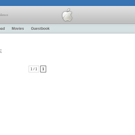
ilence
oad
Movies
Guestbook
期三
1 / 1
1