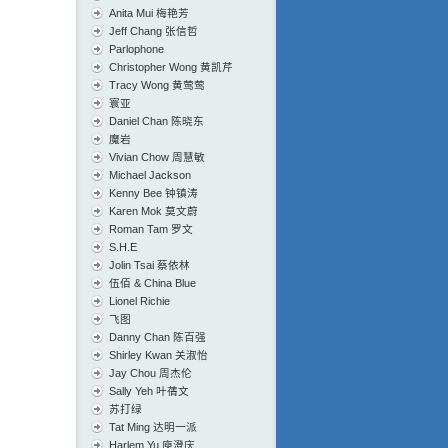
Anita Mui 梅艳芳
Jeff Chang 张信哲
Parlophone
Christopher Wong 黄凯芹
Tracy Wong 黄莺莺
寰亚
Daniel Chan 陈晓东
魔岩
Vivian Chow 周慧敏
Michael Jackson
Kenny Bee 钟镇涛
Karen Mok 莫文蔚
Roman Tam 罗文
S.H.E
Jolin Tsai 蔡依林
伍佰 & China Blue
Lionel Richie
飞图
Danny Chan 陈百强
Shirley Kwan 关淑怡
Jay Chou 周杰伦
Sally Yeh 叶蒨文
苏打绿
Tat Ming 达明一派
Harlem Yu 庾澄庆