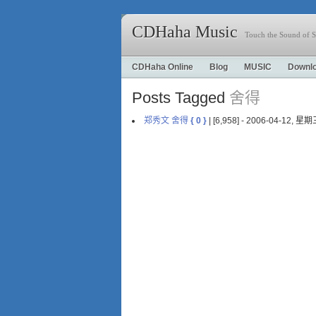
CDHaha Music
Touch the Sound of S
CDHaha Online
Blog
MUSIC
Downl
Posts Tagged
舍得
郑秀文 舍得
{ 0 }
| [6,958] - 2006-04-12, 星