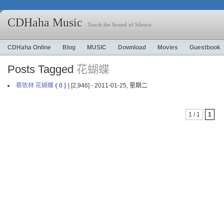
CDHaha Music
Touch the Sound of Silence
CDHaha Online
Blog
MUSIC
Download
Movies
Guestbook
Posts Tagged
花蝴蝶
蔡依林 花蝴蝶
{ 0 }
| [2,946] - 2011-01-25, 星期二
1 / 1
1