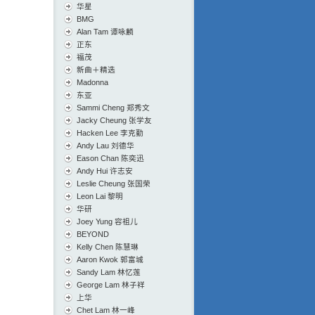
华星
BMG
Alan Tam 谭咏麟
正东
福茂
新曲＋精选
Madonna
东亚
Sammi Cheng 郑秀文
Jacky Cheung 张学友
Hacken Lee 李克勤
Andy Lau 刘德华
Eason Chan 陈奕迅
Andy Hui 许志安
Leslie Cheung 张国荣
Leon Lai 黎明
华研
Joey Yung 容祖儿
BEYOND
Kelly Chen 陈慧琳
Aaron Kwok 郭富城
Sandy Lam 林忆莲
George Lam 林子祥
上华
Chet Lam 林一峰