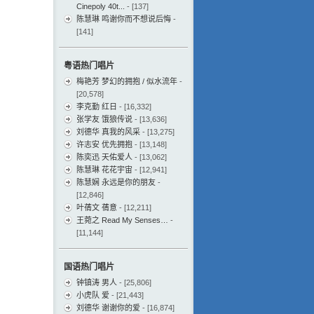
Cinepoly 40t...
- [137]
陈慧琳 鸣谢你而不想说后悔
-
[141]
粤语热门唱片
梅艳芳 梦幻的拥抱 / 似水流年
-
[20,578]
李克勤 红日
- [16,332]
张学友 饿狼传说
- [13,636]
刘德华 真我的风采
- [13,275]
许志安 优先拥抱
- [13,148]
陈奕迅 天佑爱人
- [13,062]
陈慧琳 花花宇宙
- [12,941]
陈慧娴 永远是你的朋友
-
[12,846]
叶蒨文 蒨意
- [12,211]
王菀之 Read My Senses…
-
[11,144]
国语热门唱片
钟镇涛 男人
- [25,806]
小虎队 爱
- [21,443]
刘德华 谢谢你的爱
- [16,874]