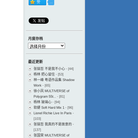
月度存档
月
度
存
最近更新
档
张镐哲 不是我不小心
- [44]
杨林 把心留住
- [53]
林一峰 粤语作品集 Shadow
Work
- [65]
徐小凤 MULTIVERSE of
Polygram 55t...
- [81]
杨林 玻璃心
- [94]
软硬 Soft Hard Mix 1
- [96]
Lionel Richie Live In Paris
-
[103]
张镐哲 我真的不是故意的
-
[137]
张国荣 MULTIVERSE of