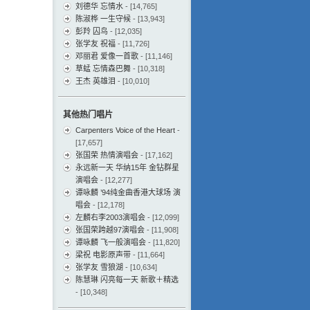
刘德华 忘情水
- [14,765]
陈淑桦 一生守候
- [13,943]
彭羚 囚鸟
- [12,035]
张学友 祝福
- [11,726]
邓丽君 爱像一首歌
- [11,146]
草蜢 忘情森巴舞
- [10,318]
王杰 英雄泪
- [10,010]
其他热门唱片
Carpenters Voice of the Heart
-
[17,657]
张国荣 热情演唱会
- [17,162]
永远新一天 华纳15年 金钻群星
演唱会
- [12,277]
谭咏麟 ’94纯金曲香港大球场 演
唱会
- [12,178]
左麟右李2003演唱会
- [12,099]
张国荣跨越97演唱会
- [11,908]
谭咏麟 飞一般演唱会
- [11,820]
梁祝 电影原声带
- [11,664]
张学友 雪狼湖
- [10,634]
陈慧琳 闪亮每一天 新歌＋精选
- [10,348]