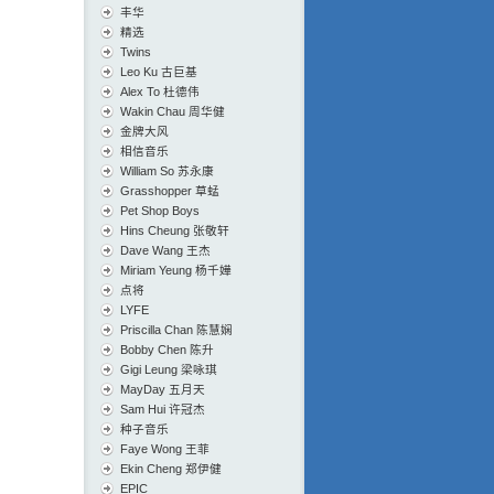
丰华
精选
Twins
Leo Ku 古巨基
Alex To 杜德伟
Wakin Chau 周华健
金牌大风
相信音乐
William So 苏永康
Grasshopper 草蜢
Pet Shop Boys
Hins Cheung 张敬轩
Dave Wang 王杰
Miriam Yeung 杨千嬅
点将
LYFE
Priscilla Chan 陈慧娴
Bobby Chen 陈升
Gigi Leung 梁咏琪
MayDay 五月天
Sam Hui 许冠杰
种子音乐
Faye Wong 王菲
Ekin Cheng 郑伊健
EPIC