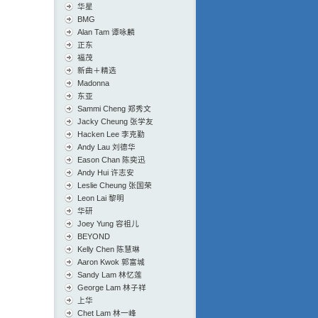
华星
BMG
Alan Tam 谭咏麟
正东
福茂
新曲＋精选
Madonna
东亚
Sammi Cheng 郑秀文
Jacky Cheung 张学友
Hacken Lee 李克勤
Andy Lau 刘德华
Eason Chan 陈奕迅
Andy Hui 许志安
Leslie Cheung 张国荣
Leon Lai 黎明
华研
Joey Yung 容祖儿
BEYOND
Kelly Chen 陈慧琳
Aaron Kwok 郭富城
Sandy Lam 林忆莲
George Lam 林子祥
上华
Chet Lam 林一峰