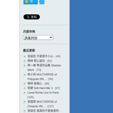
月度存档
月
度
存
最近更新
档
张镐哲 不是我不小心
- [46]
杨林 把心留住
- [61]
林一峰 粤语作品集 Shadow
Work
- [73]
徐小凤 MULTIVERSE of
Polygram 55t...
- [90]
杨林 玻璃心
- [96]
软硬 Soft Hard Mix 1
- [97]
Lionel Richie Live In Paris
-
[106]
张国荣 MULTIVERSE of
Cinepoly 40t...
- [137]
张镐哲 我真的不是故意的
-