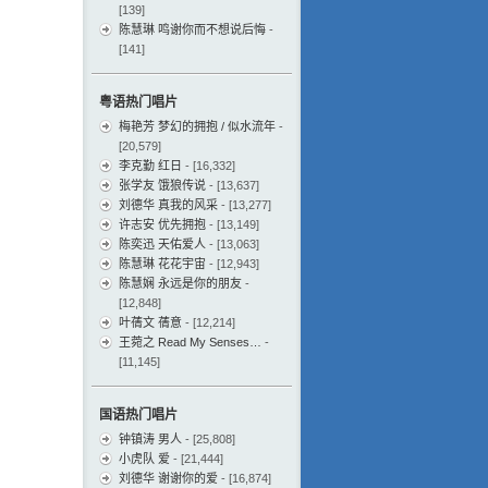
[139]
陈慧琳 鸣谢你而不想说后悔
-
[141]
粤语热门唱片
梅艳芳 梦幻的拥抱 / 似水流年
-
[20,579]
李克勤 红日
- [16,332]
张学友 饿狼传说
- [13,637]
刘德华 真我的风采
- [13,277]
许志安 优先拥抱
- [13,149]
陈奕迅 天佑爱人
- [13,063]
陈慧琳 花花宇宙
- [12,943]
陈慧娴 永远是你的朋友
-
[12,848]
叶蒨文 蒨意
- [12,214]
王菀之 Read My Senses…
-
[11,145]
国语热门唱片
钟镇涛 男人
- [25,808]
小虎队 爱
- [21,444]
刘德华 谢谢你的爱
- [16,874]