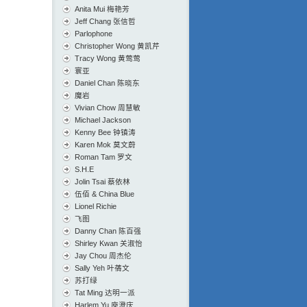
Anita Mui 梅艳芳
Jeff Chang 张信哲
Parlophone
Christopher Wong 黄凯芹
Tracy Wong 黄莺莺
寰亚
Daniel Chan 陈晓东
魔岩
Vivian Chow 周慧敏
Michael Jackson
Kenny Bee 钟镇涛
Karen Mok 莫文蔚
Roman Tam 罗文
S.H.E
Jolin Tsai 蔡依林
伍佰 & China Blue
Lionel Richie
飞图
Danny Chan 陈百强
Shirley Kwan 关淑怡
Jay Chou 周杰伦
Sally Yeh 叶蒨文
苏打绿
Tat Ming 达明一派
Harlem Yu 庾澄庆