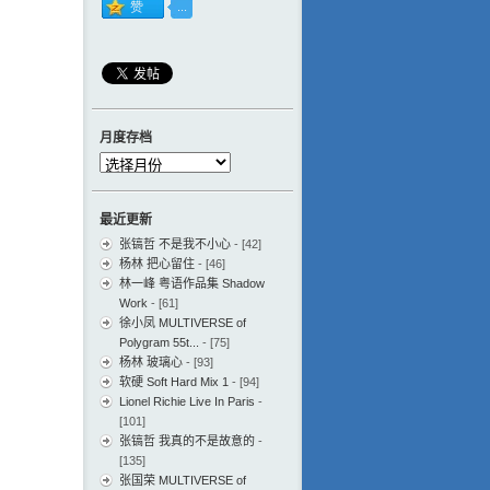
月度存档
月
度
存
最近更新
档
张镐哲 不是我不小心
- [42]
杨林 把心留住
- [46]
林一峰 粤语作品集 Shadow
Work
- [61]
徐小凤 MULTIVERSE of
Polygram 55t...
- [75]
杨林 玻璃心
- [93]
软硬 Soft Hard Mix 1
- [94]
Lionel Richie Live In Paris
-
[101]
张镐哲 我真的不是故意的
-
[135]
张国荣 MULTIVERSE of