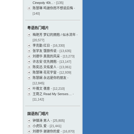
Cinepoly 40t...
- [135]
陈慧琳 鸣谢你而不想说后悔
-
[140]
粤语热门唱片
梅艳芳 梦幻的拥抱 / 似水流年
-
[20,577]
李克勤 红日
- [16,330]
张学友 饿狼传说
- [13,635]
刘德华 真我的风采
- [13,273]
许志安 优先拥抱
- [13,147]
陈奕迅 天佑爱人
- [13,061]
陈慧琳 花花宇宙
- [12,939]
陈慧娴 永远是你的朋友
-
[12,845]
叶蒨文 蒨意
- [12,210]
王菀之 Read My Senses…
-
[11,142]
国语热门唱片
钟镇涛 男人
- [25,805]
小虎队 爱
- [21,441]
刘德华 谢谢你的爱
- [16,870]