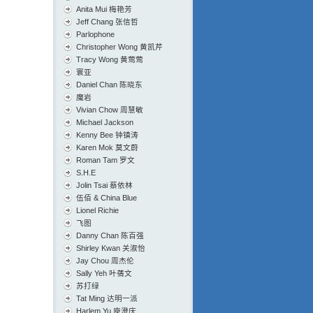
Anita Mui 梅艳芳
Jeff Chang 张信哲
Parlophone
Christopher Wong 黄凯芹
Tracy Wong 黄莺莺
寰亚
Daniel Chan 陈晓东
魔岩
Vivian Chow 周慧敏
Michael Jackson
Kenny Bee 钟镇涛
Karen Mok 莫文蔚
Roman Tam 罗文
S.H.E
Jolin Tsai 蔡依林
伍佰 & China Blue
Lionel Richie
飞图
Danny Chan 陈百强
Shirley Kwan 关淑怡
Jay Chou 周杰伦
Sally Yeh 叶蒨文
苏打绿
Tat Ming 达明一派
Harlem Yu 庾澄庆