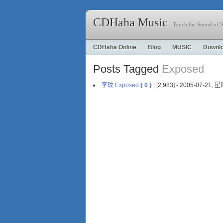
CDHaha Music
Touch the Sound of S
CDHaha Online
Blog
MUSIC
Downl
Posts Tagged
Exposed
李玟 Exposed
{ 0 }
| [2,983] - 2005-07-21,