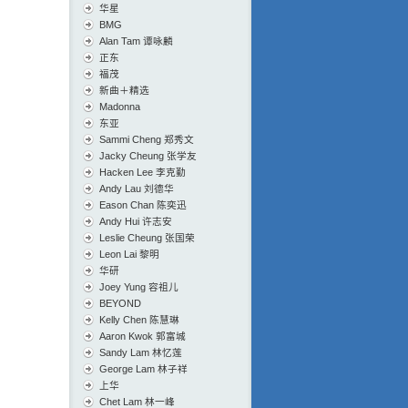
华星
BMG
Alan Tam 谭咏麟
正东
福茂
新曲＋精选
Madonna
东亚
Sammi Cheng 郑秀文
Jacky Cheung 张学友
Hacken Lee 李克勤
Andy Lau 刘德华
Eason Chan 陈奕迅
Andy Hui 许志安
Leslie Cheung 张国荣
Leon Lai 黎明
华研
Joey Yung 容祖儿
BEYOND
Kelly Chen 陈慧琳
Aaron Kwok 郭富城
Sandy Lam 林忆莲
George Lam 林子祥
上华
Chet Lam 林一峰