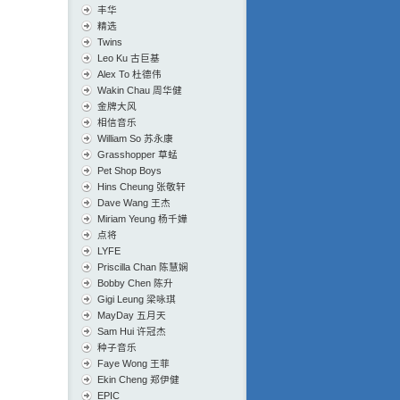
丰华
精选
Twins
Leo Ku 古巨基
Alex To 杜德伟
Wakin Chau 周华健
金牌大风
相信音乐
William So 苏永康
Grasshopper 草蜢
Pet Shop Boys
Hins Cheung 张敬轩
Dave Wang 王杰
Miriam Yeung 杨千嬅
点将
LYFE
Priscilla Chan 陈慧娴
Bobby Chen 陈升
Gigi Leung 梁咏琪
MayDay 五月天
Sam Hui 许冠杰
种子音乐
Faye Wong 王菲
Ekin Cheng 郑伊健
EPIC