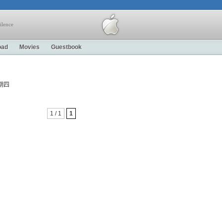
ilence
oad
Movies
Guestbook
 星期四
1 / 1
1