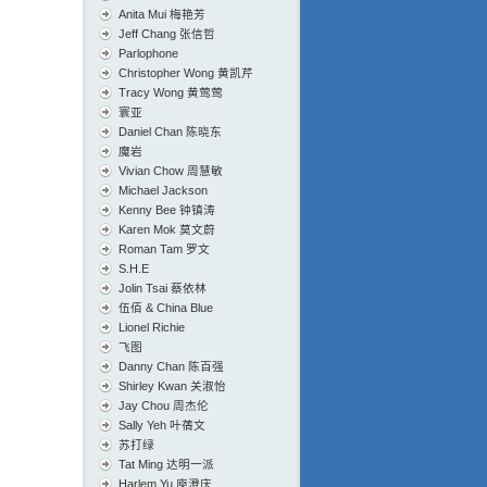
Anita Mui 梅艳芳
Jeff Chang 张信哲
Parlophone
Christopher Wong 黄凯芹
Tracy Wong 黄莺莺
寰亚
Daniel Chan 陈晓东
魔岩
Vivian Chow 周慧敏
Michael Jackson
Kenny Bee 钟镇涛
Karen Mok 莫文蔚
Roman Tam 罗文
S.H.E
Jolin Tsai 蔡依林
伍佰 & China Blue
Lionel Richie
飞图
Danny Chan 陈百强
Shirley Kwan 关淑怡
Jay Chou 周杰伦
Sally Yeh 叶蒨文
苏打绿
Tat Ming 达明一派
Harlem Yu 庾澄庆