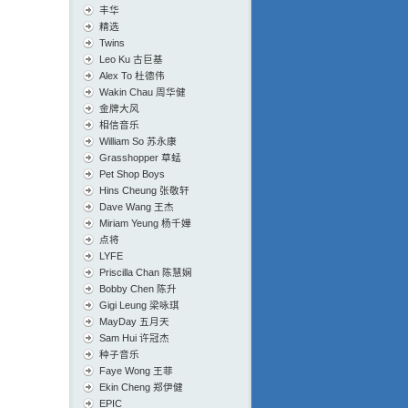
丰华
精选
Twins
Leo Ku 古巨基
Alex To 杜德伟
Wakin Chau 周华健
金牌大风
相信音乐
William So 苏永康
Grasshopper 草蜢
Pet Shop Boys
Hins Cheung 张敬轩
Dave Wang 王杰
Miriam Yeung 杨千嬅
点将
LYFE
Priscilla Chan 陈慧娴
Bobby Chen 陈升
Gigi Leung 梁咏琪
MayDay 五月天
Sam Hui 许冠杰
种子音乐
Faye Wong 王菲
Ekin Cheng 郑伊健
EPIC