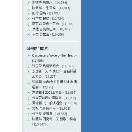
刘德华 忘情水
- [14,764]
陈淑桦 一生守候
- [13,941]
彭羚 囚鸟
- [12,033]
张学友 祝福
- [11,724]
邓丽君 爱像一首歌
- [11,144]
草蜢 忘情森巴舞
- [10,316]
王杰 英雄泪
- [10,006]
其他热门唱片
Carpenters Voice of the Heart
-
[17,655]
张国荣 热情演唱会
- [17,160]
永远新一天 华纳15年 金钻群星
演唱会
- [12,276]
谭咏麟 ’94纯金曲香港大球场 演
唱会
- [12,175]
左麟右李2003演唱会
- [12,098]
张国荣跨越97演唱会
- [11,906]
谭咏麟 飞一般演唱会
- [11,818]
梁祝 电影原声带
- [11,661]
张学友 雪狼湖
- [10,632]
陈慧琳 闪亮每一天 新歌＋精选
- [10,347]