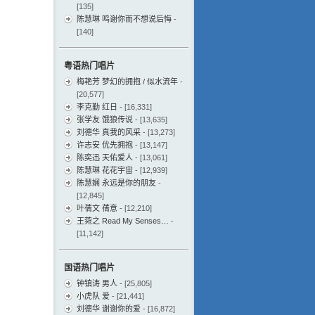
[135]
陈慧琳 鸣谢你而不想说后悔
-
[140]
粤语热门唱片
梅艳芳 梦幻的拥抱 / 似水流年
-
[20,577]
李克勤 红日
- [16,331]
张学友 饿狼传说
- [13,635]
刘德华 真我的风采
- [13,273]
许志安 优先拥抱
- [13,147]
陈奕迅 天佑爱人
- [13,061]
陈慧琳 花花宇宙
- [12,939]
陈慧娴 永远是你的朋友
-
[12,845]
叶蒨文 蒨意
- [12,210]
王菀之 Read My Senses…
-
[11,142]
国语热门唱片
钟镇涛 男人
- [25,805]
小虎队 爱
- [21,441]
刘德华 谢谢你的爱
- [16,872]