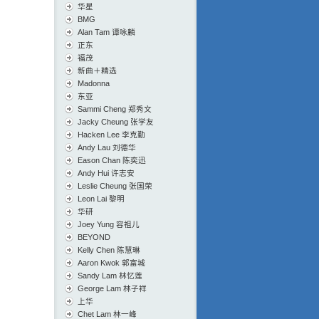
华星
BMG
Alan Tam 谭咏麟
正东
福茂
新曲＋精选
Madonna
东亚
Sammi Cheng 郑秀文
Jacky Cheung 张学友
Hacken Lee 李克勤
Andy Lau 刘德华
Eason Chan 陈奕迅
Andy Hui 许志安
Leslie Cheung 张国荣
Leon Lai 黎明
华研
Joey Yung 容祖儿
BEYOND
Kelly Chen 陈慧琳
Aaron Kwok 郭富城
Sandy Lam 林忆莲
George Lam 林子祥
上华
Chet Lam 林一峰