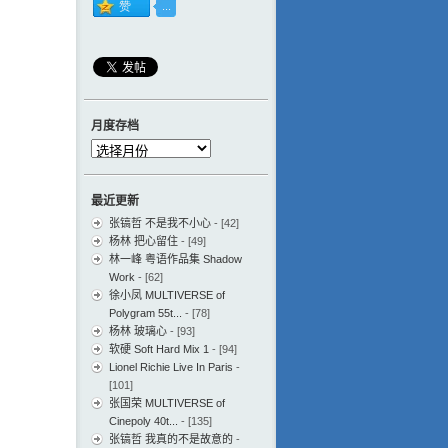
月度存档
月
度
存
最近更新
档
张镐哲 不是我不小心
- [42]
杨林 把心留住
- [49]
林一峰 粤语作品集 Shadow
Work
- [62]
徐小凤 MULTIVERSE of
Polygram 55t...
- [78]
杨林 玻璃心
- [93]
软硬 Soft Hard Mix 1
- [94]
Lionel Richie Live In Paris
-
[101]
张国荣 MULTIVERSE of
Cinepoly 40t...
- [135]
张镐哲 我真的不是故意的
-