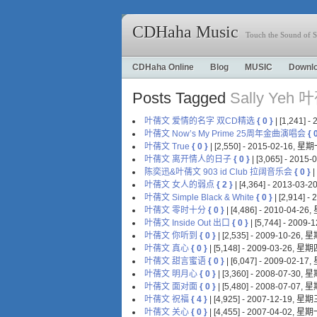
CDHaha Music
Touch the Sound of S
CDHaha Online
Blog
MUSIC
Downl
Posts Tagged
Sally Yeh
叶蒨文 爱情的名字 双CD精选
{ 0 }
| [1,241] 
叶蒨文 Now’s My Prime 25周年金曲演唱会
{ 
叶蒨文 True
{ 0 }
| [2,550] - 2015-02-16, 星
叶蒨文 离开情人的日子
{ 0 }
| [3,065] - 201
陈奕迅&叶蒨文 903 id Club 拉阔音乐会
{ 0 }
|
叶蒨文 女人的弱点
{ 2 }
| [4,364] - 2013-03
叶蒨文 Simple Black & White
{ 0 }
| [2,914] 
叶蒨文 零时十分
{ 0 }
| [4,486] - 2010-04-2
叶蒨文 Inside Out 出口
{ 0 }
| [5,744] - 2009
叶蒨文 你听到
{ 0 }
| [2,535] - 2009-10-26,
叶蒨文 真心
{ 0 }
| [5,148] - 2009-03-26, 星
叶蒨文 甜言蜜语
{ 0 }
| [6,047] - 2009-02-1
叶蒨文 明月心
{ 0 }
| [3,360] - 2008-07-30,
叶蒨文 面对面
{ 0 }
| [5,480] - 2008-07-07,
叶蒨文 祝福
{ 4 }
| [4,925] - 2007-12-19, 星
叶蒨文 关心
{ 0 }
| [4,455] - 2007-04-02, 星