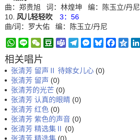
曲：郑贵旭 词：林煌坤 编：陈玉立/丹尼
风儿轻轻吹
3：56
曲/词：罗大佑 编：陈玉立/丹尼
WhatsApp
Line
WeChat
Douban
Teams
Telegram
Messenge
Bluesky
Face
Q
相关唱片
张清芳 留声Ⅱ 待嫁女儿心
(0)
张清芳 留声
(0)
张清芳的光芒
(0)
张清芳 认真的眼睛
(0)
张清芳 红色
(0)
张清芳 紫色的声音
(0)
张清芳 精选集Ⅱ
(0)
张清芳 精选集
(0)