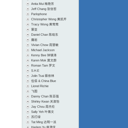
Anita Mui 梅艳芳
Jeff Chang 张信哲
Parlophone
Christopher Wong 黄凯芹
Tracy Wong 黄莺莺
寰亚
Daniel Chan 陈晓东
魔岩
Vivian Chow 周慧敏
Michael Jackson
Kenny Bee 钟镇涛
Karen Mok 莫文蔚
Roman Tam 罗文
S.H.E
Jolin Tsai 蔡依林
伍佰 & China Blue
Lionel Richie
飞图
Danny Chan 陈百强
Shirley Kwan 关淑怡
Jay Chou 周杰伦
Sally Yeh 叶蒨文
苏打绿
Tat Ming 达明一派
Harlem Yu 庾澄庆