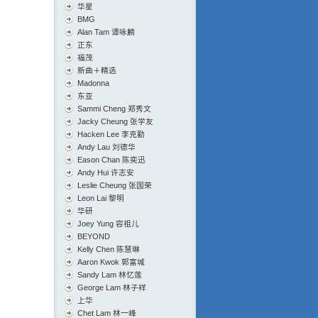
华星
BMG
Alan Tam 谭咏麟
正东
福茂
新曲＋精选
Madonna
东亚
Sammi Cheng 郑秀文
Jacky Cheung 张学友
Hacken Lee 李克勤
Andy Lau 刘德华
Eason Chan 陈奕迅
Andy Hui 许志安
Leslie Cheung 张国荣
Leon Lai 黎明
华研
Joey Yung 容祖儿
BEYOND
Kelly Chen 陈慧琳
Aaron Kwok 郭富城
Sandy Lam 林忆莲
George Lam 林子祥
上华
Chet Lam 林一峰