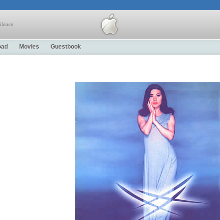
ilence
oad
Movies
Guestbook