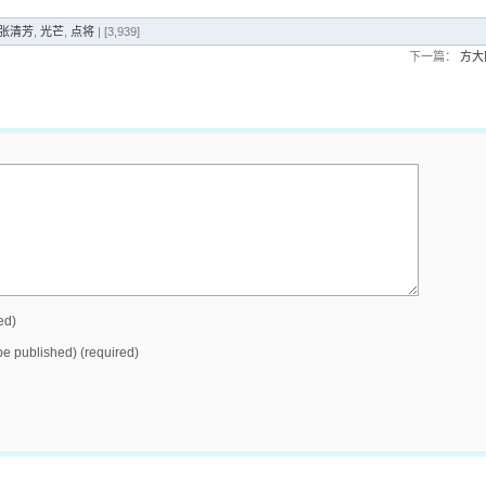
ng 张清芳
,
光芒
,
点将
| [3,939]
下一篇：
方大
ed)
 be published) (required)