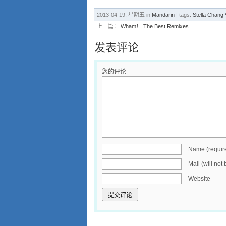
2013-04-19, 星期五 in
Mandarin
| tags:
Stella Cha
上一篇：
Wham！ The Best Remixes
发表评论
您的评论
Name (requir
Mail (will not
Website