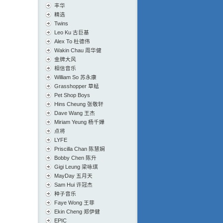
丰华
精选
Twins
Leo Ku 古巨基
Alex To 杜德伟
Wakin Chau 周华健
金牌大风
相信音乐
William So 苏永康
Grasshopper 草蜢
Pet Shop Boys
Hins Cheung 张敬轩
Dave Wang 王杰
Miriam Yeung 杨千嬅
点将
LYFE
Priscilla Chan 陈慧娴
Bobby Chen 陈升
Gigi Leung 梁咏琪
MayDay 五月天
Sam Hui 许冠杰
种子音乐
Faye Wong 王菲
Ekin Cheng 郑伊健
EPIC