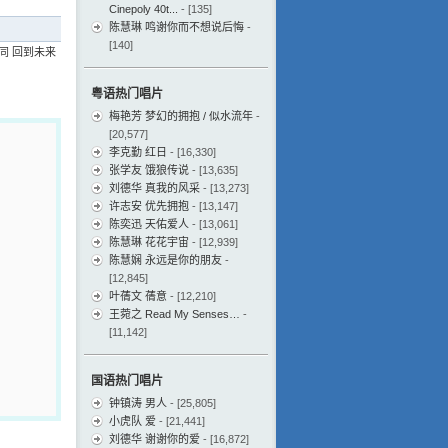
Cinepoly 40t...
- [135]
陈慧琳 鸣谢你而不想说后悔
-
[140]
同 回到未来
粤语热门唱片
梅艳芳 梦幻的拥抱 / 似水流年
-
[20,577]
李克勤 红日
- [16,330]
张学友 饿狼传说
- [13,635]
刘德华 真我的风采
- [13,273]
许志安 优先拥抱
- [13,147]
陈奕迅 天佑爱人
- [13,061]
陈慧琳 花花宇宙
- [12,939]
陈慧娴 永远是你的朋友
-
[12,845]
叶蒨文 蒨意
- [12,210]
王菀之 Read My Senses…
-
[11,142]
国语热门唱片
钟镇涛 男人
- [25,805]
小虎队 爱
- [21,441]
刘德华 谢谢你的爱
- [16,872]