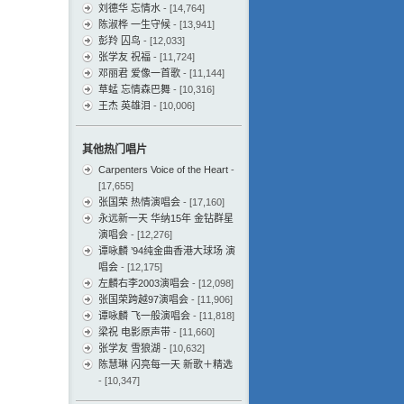
刘德华 忘情水
- [14,764]
陈淑桦 一生守候
- [13,941]
彭羚 囚鸟
- [12,033]
张学友 祝福
- [11,724]
邓丽君 爱像一首歌
- [11,144]
草蜢 忘情森巴舞
- [10,316]
王杰 英雄泪
- [10,006]
其他热门唱片
Carpenters Voice of the Heart
-
[17,655]
张国荣 热情演唱会
- [17,160]
永远新一天 华纳15年 金钻群星
演唱会
- [12,276]
谭咏麟 ’94纯金曲香港大球场 演
唱会
- [12,175]
左麟右李2003演唱会
- [12,098]
张国荣跨越97演唱会
- [11,906]
谭咏麟 飞一般演唱会
- [11,818]
梁祝 电影原声带
- [11,660]
张学友 雪狼湖
- [10,632]
陈慧琳 闪亮每一天 新歌＋精选
- [10,347]