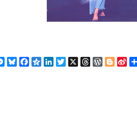
n
ms
elegram
Messenger
Bluesky
Facebook
Qzone
LinkedIn
Twitter
X
Threads
WordPr
Blog
Si
W