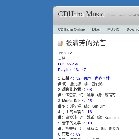
CDHaha Music
Touch the Sound of S
CDHaha Online
Blog
MUSIC
Downl
张清芳的光芒
1992.12
点将
DJCD-9259
Playtime:43：47
出嫁
4：32 男声：优客李林
曲/词：詹兆源 编：曹俊鸿
想你到心慌
4：08
曲：伍思凯 词：姚谦 编：戴瑞可
Men’s Talk
4：25
曲/词：郑华娟 编：Ken Lim
手上的幸福
3：16
曲：曹俊鸿 词：姚谦 编：Ken Lim
雪下的太早
5：18
曲：熊美铃 词：林秋离 编：曹俊鸿
帘后
4：09