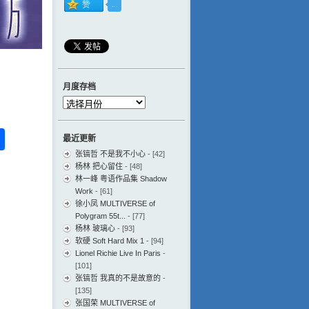
月度存档
月
度
存
ess
ger
na
分
最近更新
档
eibo
享
张镐哲 不是我不小心
- [42]
杨林 把心留住
- [48]
林一峰 粤语作品集 Shadow
Work
- [61]
徐小凤 MULTIVERSE of
Polygram 55t...
- [77]
杨林 玻璃心
- [93]
软硬 Soft Hard Mix 1
- [94]
Lionel Richie Live In Paris
-
[101]
张镐哲 我真的不是故意的
-
[135]
张国荣 MULTIVERSE of