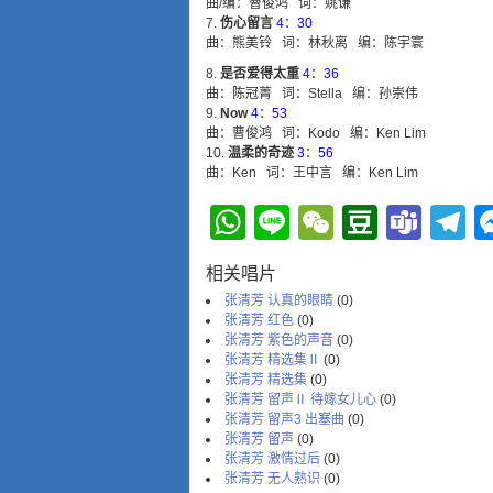
曲/编：曹俊鸿 词：姚谦
伤心留言
4：30
曲：熊美铃 词：林秋离 编：陈宇寰
是否爱得太重
4：36
曲：陈冠菁 词：Stella 编：孙崇伟
Now
4：53
曲：曹俊鸿 词：Kodo 编：Ken Lim
温柔的奇迹
3：56
曲：Ken 词：王中言 编：Ken Lim
WhatsApp
Line
WeChat
Douba
Tea
T
相关唱片
张清芳 认真的眼睛
(0)
张清芳 红色
(0)
张清芳 紫色的声音
(0)
张清芳 精选集Ⅱ
(0)
张清芳 精选集
(0)
张清芳 留声Ⅱ 待嫁女儿心
(0)
张清芳 留声3 出塞曲
(0)
张清芳 留声
(0)
张清芳 激情过后
(0)
张清芳 无人熟识
(0)