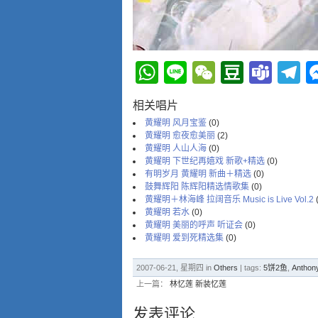
WhatsApp
Line
WeChat
Douba
Tea
T
相关唱片
黄耀明 风月宝鉴
(0)
黄耀明 愈夜愈美丽
(2)
黄耀明 人山人海
(0)
黄耀明 下世纪再嬉戏 新歌+精选
(0)
有明岁月 黄耀明 新曲＋精选
(0)
鼓舞辉阳 陈辉阳精选情歌集
(0)
黄耀明＋林海峰 拉阔音乐 Music is Live Vol.2
(
黄耀明 若水
(0)
黄耀明 美丽的呼声 听证会
(0)
黄耀明 爱到死精选集
(0)
2007-06-21, 星期四 in
Others
| tags:
5饼2鱼
,
Antho
上一篇：
林忆莲 新装忆莲
发表评论