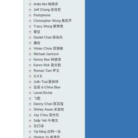
Anita Mui 梅艳芳
Jeff Chang 张信哲
Parlophone
Christopher Wong 黄凯芹
Tracy Wong 黄莺莺
寰亚
Daniel Chan 陈晓东
魔岩
Vivian Chow 周慧敏
Michael Jackson
Kenny Bee 钟镇涛
Karen Mok 莫文蔚
Roman Tam 罗文
S.H.E
Jolin Tsai 蔡依林
伍佰 & China Blue
Lionel Richie
飞图
Danny Chan 陈百强
Shirley Kwan 关淑怡
Jay Chou 周杰伦
Sally Yeh 叶蒨文
苏打绿
Tat Ming 达明一派
Harlem Yu 庾澄庆