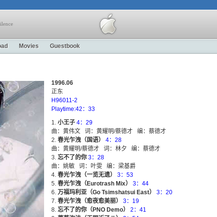
ilence
oad
Movies
Guestbook
1996.06
正东
H96011-2
Playtime:42：33
小王子
4：29
曲：黄伟文 词：黄耀明/蔡德才 编：蔡德才
春光乍洩（国语）
4：28
曲：黄耀明/蔡德才 词：林夕 编：蔡德才
忘不了的你
3：28
曲：姚敏 词：叶雯 编：梁基爵
春光乍洩（一览无遗）
3：53
春光乍洩（Eurotrash Mix）
3：44
万福玛利亚（Go Tsimshatsui East）
3：20
春光乍洩（愈夜愈美丽）
3：19
忘不了的你（PNO Demo）
2：41