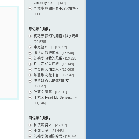
Cinepoly 40t...
- [137]
陈慧琳 鸣谢你而不想说后悔
-
[141]
粤语热门唱片
梅艳芳 梦幻的拥抱 / 似水流年
-
[20,578]
李克勤 红日
- [16,332]
张学友 饿狼传说
- [13,636]
刘德华 真我的风采
- [13,275]
许志安 优先拥抱
- [13,149]
陈奕迅 天佑爱人
- [13,063]
陈慧琳 花花宇宙
- [12,942]
陈慧娴 永远是你的朋友
-
[12,847]
叶蒨文 蒨意
- [12,211]
王菀之 Read My Senses…
-
[11,144]
国语热门唱片
钟镇涛 男人
- [25,807]
小虎队 爱
- [21,443]
刘德华 谢谢你的爱
- [16,874]