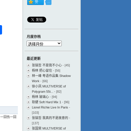
ess
ger
na
分
eibo
享
月度存档
月
度
存
最近更新
档
张镐哲 不是我不小心
- [45]
杨林 把心留住
- [56]
林一峰 粤语作品集 Shadow
Work
- [66]
徐小凤 MULTIVERSE of
Polygram 55t...
- [82]
杨林 玻璃心
- [94]
软硬 Soft Hard Mix 1
- [96]
Lionel Richie Live In Paris
-
[103]
爱一回伤一回
张镐哲 我真的不是故意的
-
[137]
张国荣 MULTIVERSE of