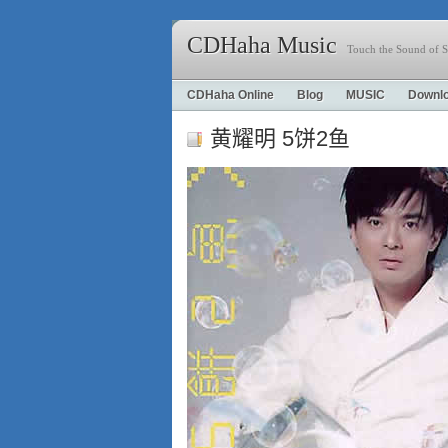
CDHaha Music
Touch the Sound of S
CDHaha Online
Blog
MUSIC
Downl
黄耀明 5饼2鱼