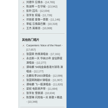
刘德华 忘情水
- [14,765]
陈淑桦 一生守候
- [13,942]
彭羚 囚鸟
- [12,034]
张学友 祝福
- [11,726]
邓丽君 爱像一首歌
- [11,146]
草蜢 忘情森巴舞
- [10,318]
王杰 英雄泪
- [10,008]
其他热门唱片
Carpenters Voice of the Heart
-
[17,657]
张国荣 热情演唱会
- [17,161]
永远新一天 华纳15年 金钻群星
演唱会
- [12,277]
谭咏麟 ’94纯金曲香港大球场 演
唱会
- [12,177]
左麟右李2003演唱会
- [12,099]
张国荣跨越97演唱会
- [11,907]
谭咏麟 飞一般演唱会
- [11,820]
梁祝 电影原声带
- [11,664]
张学友 雪狼湖
- [10,634]
陈慧琳 闪亮每一天 新歌＋精选
- [10,348]