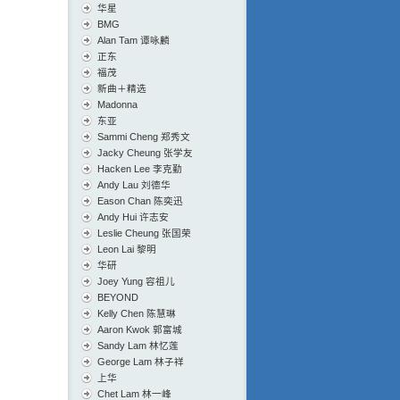
华星
BMG
Alan Tam 谭咏麟
正东
福茂
新曲＋精选
Madonna
东亚
Sammi Cheng 郑秀文
Jacky Cheung 张学友
Hacken Lee 李克勤
Andy Lau 刘德华
Eason Chan 陈奕迅
Andy Hui 许志安
Leslie Cheung 张国荣
Leon Lai 黎明
华研
Joey Yung 容祖儿
BEYOND
Kelly Chen 陈慧琳
Aaron Kwok 郭富城
Sandy Lam 林忆莲
George Lam 林子祥
上华
Chet Lam 林一峰