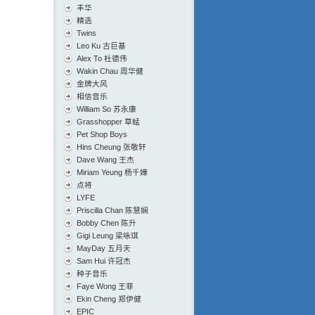
丰华
精选
Twins
Leo Ku 古巨基
Alex To 杜德伟
Wakin Chau 周华健
金牌大风
相信音乐
William So 苏永康
Grasshopper 草蜢
Pet Shop Boys
Hins Cheung 张敬轩
Dave Wang 王杰
Miriam Yeung 杨千嬅
点将
LYFE
Priscilla Chan 陈慧娴
Bobby Chen 陈升
Gigi Leung 梁咏琪
MayDay 五月天
Sam Hui 许冠杰
种子音乐
Faye Wong 王菲
Ekin Cheng 郑伊健
EPIC