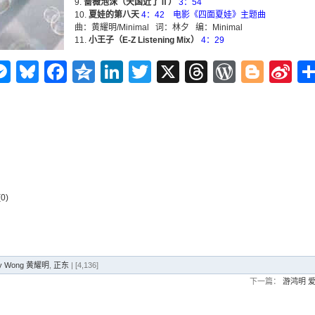
蔷薇泡沫（天国近了Ⅱ）
3：54
夏娃的第八天
4：42 电影《四面夏娃》主题曲
曲：黄耀明/Minimal 词：林夕 编：Minimal
小王子（E-Z Listening Mix）
4：29
n
ms
elegram
Messenger
Bluesky
Facebook
Qzone
LinkedIn
Twitter
X
Threads
WordPr
Blog
Si
W
0)
ny Wong 黄耀明
,
正东
| [4,136]
下一篇：
游鸿明 