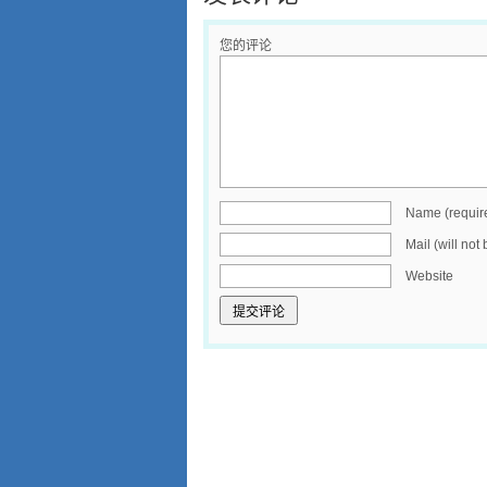
您的评论
Name (requir
Mail (will not
Website