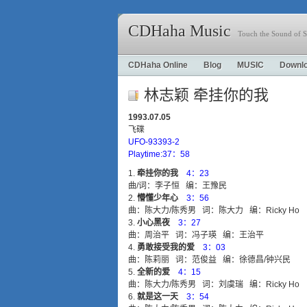
CDHaha Music
Touch the Sound of S
CDHaha Online
Blog
MUSIC
Downl
林志颖 牵挂你的我
1993.07.05
飞碟
UFO-93393-2
Playtime:37：58
牵挂你的我
4：23
曲/词：李子恒 编：王豫民
懵懂少年心
3：56
曲：陈大力/陈秀男 词：陈大力 编：Ricky Ho
小心黑夜
3：27
曲：周治平 词：冯子瑛 编：王治平
勇敢接受我的爱
3：03
曲：陈莉丽 词：范俊益 编：徐德昌/钟兴民
全新的爱
4：15
曲：陈大力/陈秀男 词：刘虞瑞 编：Ricky Ho
就是这一天
3：54