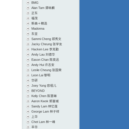
BMG
Alan Tam 谭咏麟
正东
福茂
新曲＋精选
Madonna
东亚
Sammi Cheng 郑秀文
Jacky Cheung 张学友
Hacken Lee 李克勤
Andy Lau 刘德华
Eason Chan 陈奕迅
Andy Hui 许志安
Leslie Cheung 张国荣
Leon Lai 黎明
华研
Joey Yung 容祖儿
BEYOND
Kelly Chen 陈慧琳
Aaron Kwok 郭富城
Sandy Lam 林忆莲
George Lam 林子祥
上华
Chet Lam 林一峰
丰华