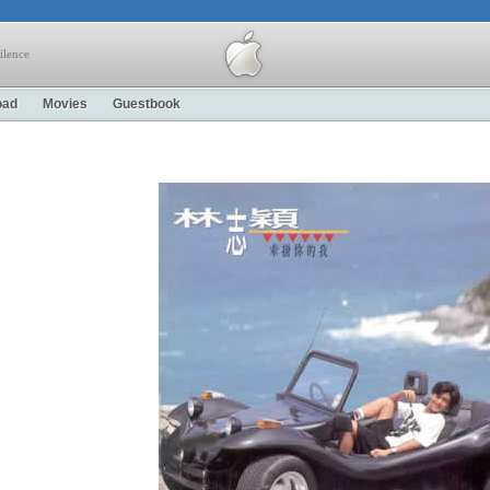
ilence
oad
Movies
Guestbook