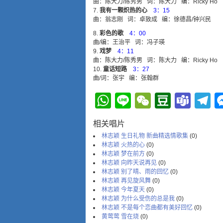
曲：陈大力/陈秀男 词：陈大力 编：Ricky Ho
我有一颗炽热的心
3：15
曲：翁志刚 词：卓致成 编：徐德昌/钟兴民
彩色的歌
4：00
曲/编：王治平 词：冯子瑛
戏梦
4：11
曲：陈大力/陈秀男 词：陈大力 编：Ricky Ho
童话短路
3：27
曲/词：张宇 编：张翰群
WhatsApp
Line
WeChat
Douba
Tea
T
相关唱片
林志颖 生日礼物 新曲精选情歌集
(0)
林志颖 火热的心
(0)
林志颖 梦在前方
(0)
林志颖 向昨天说再见
(0)
林志颖 别了晴、雨的回忆
(0)
林志颖 再见旋风舞
(0)
林志颖 今年夏天
(0)
林志颖 为什么受伤的总是我
(0)
林志颖 不是每个恋曲都有美好回忆
(0)
黄莺莺 雪在烧
(0)