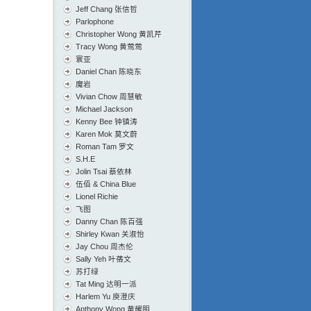
Jeff Chang 张信哲
Parlophone
Christopher Wong 黄凯芹
Tracy Wong 黄莺莺
寰亚
Daniel Chan 陈晓东
魔岩
Vivian Chow 周慧敏
Michael Jackson
Kenny Bee 钟镇涛
Karen Mok 莫文蔚
Roman Tam 罗文
S.H.E
Jolin Tsai 蔡依林
伍佰 & China Blue
Lionel Richie
飞图
Danny Chan 陈百强
Shirley Kwan 关淑怡
Jay Chou 周杰伦
Sally Yeh 叶蒨文
苏打绿
Tat Ming 达明一派
Harlem Yu 庾澄庆
Anthony Wong 黄耀明