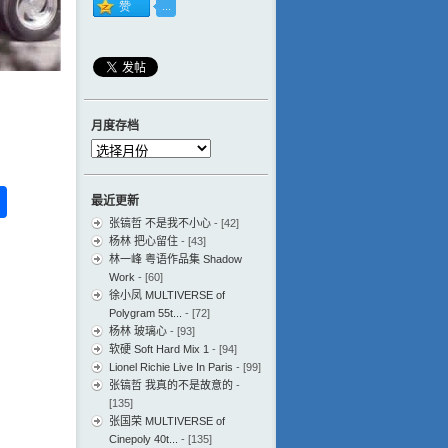
月度存档
月
度
存
ess
ger
na
分
最近更新
档
eibo
享
张镐哲 不是我不小心
- [42]
杨林 把心留住
- [43]
林一峰 粤语作品集 Shadow
Work
- [60]
徐小凤 MULTIVERSE of
Polygram 55t...
- [72]
杨林 玻璃心
- [93]
软硬 Soft Hard Mix 1
- [94]
Lionel Richie Live In Paris
- [99]
张镐哲 我真的不是故意的
-
[135]
张国荣 MULTIVERSE of
Cinepoly 40t...
- [135]