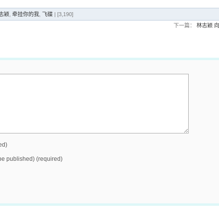
林志颖
,
牵挂你的我
,
飞碟
| [3,190]
下一篇：
林志颖 
ed)
 be published) (required)