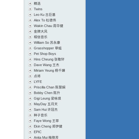
精选
Twins
Leo Ku 古巨基
Alex To 杜德伟
Wakin Chau 周华健
金牌大风
相信音乐
William So 苏永康
Grasshopper 草蜢
Pet Shop Boys
Hins Cheung 张敬轩
Dave Wang 王杰
Miriam Yeung 杨千嬅
点将
LYFE
Priscilla Chan 陈慧娴
Bobby Chen 陈升
Gigi Leung 梁咏琪
MayDay 五月天
Sam Hui 许冠杰
种子音乐
Faye Wong 王菲
Ekin Cheng 郑伊健
EPIC
Anita Mui 梅艳芳