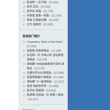
陈淑桦 一生守候
- [13,941]
彭羚 囚鸟
- [12,032]
张学友 祝福
- [11,724]
邓丽君 爱像一首歌
- [11,144]
草蜢 忘情森巴舞
- [10,315]
王杰 英雄泪
- [10,006]
其他热门唱片
Carpenters Voice of the Heart
-
[17,655]
张国荣 热情演唱会
- [17,160]
永远新一天 华纳15年 金钻群星
演唱会
- [12,276]
谭咏麟 ’94纯金曲香港大球场 演
唱会
- [12,173]
左麟右李2003演唱会
- [12,098]
张国荣跨越97演唱会
- [11,906]
谭咏麟 飞一般演唱会
- [11,817]
梁祝 电影原声带
- [11,660]
张学友 雪狼湖
- [10,632]
陈慧琳 闪亮每一天 新歌＋精选
- [10,347]