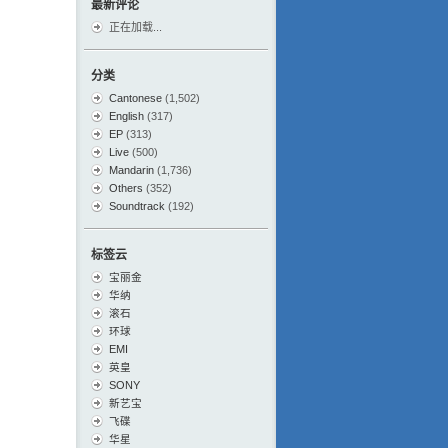
最新评论
正在加载...
分类
Cantonese
(1,502)
English
(317)
EP
(313)
Live
(500)
Mandarin
(1,736)
Others
(352)
Soundtrack
(192)
标签云
宝丽金
华纳
滚石
环球
EMI
英皇
SONY
新艺宝
飞碟
华星