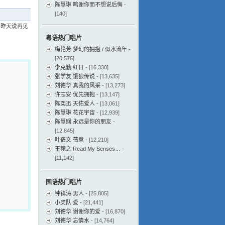
陈慧琳 鸣谢你而不想说后悔
-
[140]
向昨天说再见
粤语热门唱片
梅艳芳 梦幻的拥抱 / 似水流年
-
[20,576]
李克勤 红日
- [16,330]
张学友 饿狼传说
- [13,635]
刘德华 真我的风采
- [13,273]
许志安 优先拥抱
- [13,147]
陈奕迅 天佑爱人
- [13,061]
陈慧琳 花花宇宙
- [12,939]
陈慧娴 永远是你的朋友
-
[12,845]
叶蒨文 蒨意
- [12,210]
王菀之 Read My Senses…
-
[11,142]
国语热门唱片
钟镇涛 男人
- [25,805]
小虎队 爱
- [21,441]
刘德华 谢谢你的爱
- [16,870]
刘德华 忘情水
- [14,764]