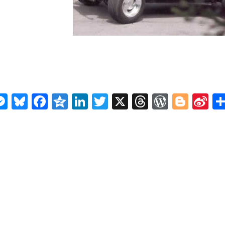
n
ms
elegram
Messenger
Bluesky
Facebook
Qzone
LinkedIn
Twitter
X
Threads
WordPr
Blog
Si
W