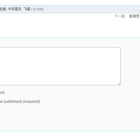
林志颖
,
今年夏天
,
飞碟
| [4,696]
下一篇：
张清芳
ed)
 be published) (required)