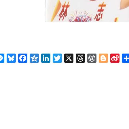
n
ms
elegram
Messenger
Bluesky
Facebook
Qzone
LinkedIn
Twitter
X
Threads
WordPr
Blog
Si
W