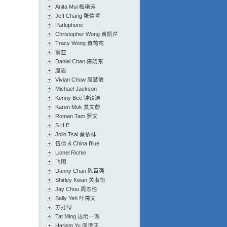
Anita Mui 梅艳芳
Jeff Chang 张信哲
Parlophone
Christopher Wong 黄凯芹
Tracy Wong 黄莺莺
寰亚
Daniel Chan 陈晓东
魔岩
Vivian Chow 周慧敏
Michael Jackson
Kenny Bee 钟镇涛
Karen Mok 莫文蔚
Roman Tam 罗文
S.H.E
Jolin Tsai 蔡依林
伍佰 & China Blue
Lionel Richie
飞图
Danny Chan 陈百强
Shirley Kwan 关淑怡
Jay Chou 周杰伦
Sally Yeh 叶蒨文
苏打绿
Tat Ming 达明一派
Harlem Yu 庾澄庆