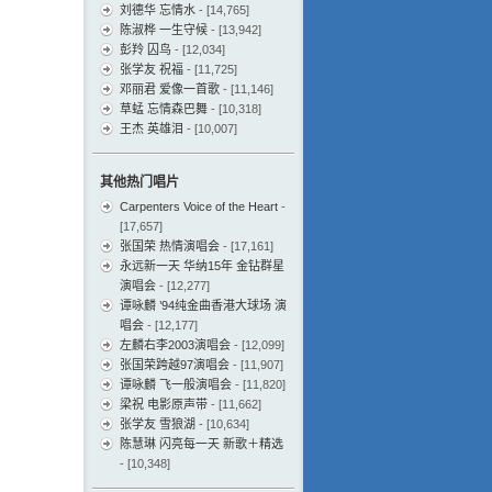
刘德华 忘情水
- [14,765]
陈淑桦 一生守候
- [13,942]
彭羚 囚鸟
- [12,034]
张学友 祝福
- [11,725]
邓丽君 爱像一首歌
- [11,146]
草蜢 忘情森巴舞
- [10,318]
王杰 英雄泪
- [10,007]
其他热门唱片
Carpenters Voice of the Heart
-
[17,657]
张国荣 热情演唱会
- [17,161]
永远新一天 华纳15年 金钻群星
演唱会
- [12,277]
谭咏麟 ’94纯金曲香港大球场 演
唱会
- [12,177]
左麟右李2003演唱会
- [12,099]
张国荣跨越97演唱会
- [11,907]
谭咏麟 飞一般演唱会
- [11,820]
梁祝 电影原声带
- [11,662]
张学友 雪狼湖
- [10,634]
陈慧琳 闪亮每一天 新歌＋精选
- [10,348]