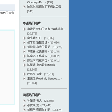
Cinepoly 40t...
- [137]
陈慧琳 鸣谢你而不想说后悔
-
[141]
 紫色的声音
粤语热门唱片
梅艳芳 梦幻的拥抱 / 似水流年
-
[20,578]
李克勤 红日
- [16,332]
张学友 饿狼传说
- [13,636]
刘德华 真我的风采
- [13,275]
许志安 优先拥抱
- [13,148]
陈奕迅 天佑爱人
- [13,062]
陈慧琳 花花宇宙
- [12,941]
陈慧娴 永远是你的朋友
-
[12,846]
叶蒨文 蒨意
- [12,211]
王菀之 Read My Senses…
-
[11,144]
国语热门唱片
钟镇涛 男人
- [25,806]
小虎队 爱
- [21,442]
刘德华 谢谢你的爱
- [16,874]