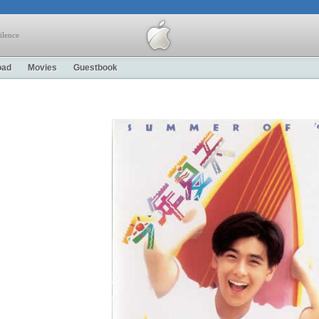
ilence
oad
Movies
Guestbook