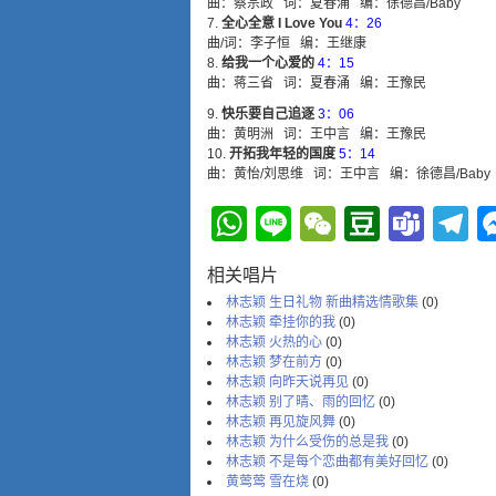
曲：蔡宗政 词：夏春涌 编：徐德昌/Baby
全心全意 I Love You
4：26
曲/词：李子恒 编：王继康
给我一个心爱的
4：15
曲：蒋三省 词：夏春涌 编：王豫民
快乐要自己追逐
3：06
曲：黄明洲 词：王中言 编：王豫民
开拓我年轻的国度
5：14
曲：黄怡/刘思维 词：王中言 编：徐德昌/Baby
WhatsApp
Line
WeChat
Douba
Tea
T
相关唱片
林志颖 生日礼物 新曲精选情歌集
(0)
林志颖 牵挂你的我
(0)
林志颖 火热的心
(0)
林志颖 梦在前方
(0)
林志颖 向昨天说再见
(0)
林志颖 别了晴、雨的回忆
(0)
林志颖 再见旋风舞
(0)
林志颖 为什么受伤的总是我
(0)
林志颖 不是每个恋曲都有美好回忆
(0)
黄莺莺 雪在烧
(0)