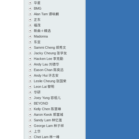
华星
BMG
Alan Tam 谭咏麟
正东
福茂
新曲＋精选
Madonna
东亚
Sammi Cheng 郑秀文
Jacky Cheung 张学友
Hacken Lee 李克勤
Andy Lau 刘德华
Eason Chan 陈奕迅
Andy Hui 许志安
Leslie Cheung 张国荣
Leon Lai 黎明
华研
Joey Yung 容祖儿
BEYOND
Kelly Chen 陈慧琳
Aaron Kwok 郭富城
Sandy Lam 林忆莲
George Lam 林子祥
上华
Chet Lam 林一峰