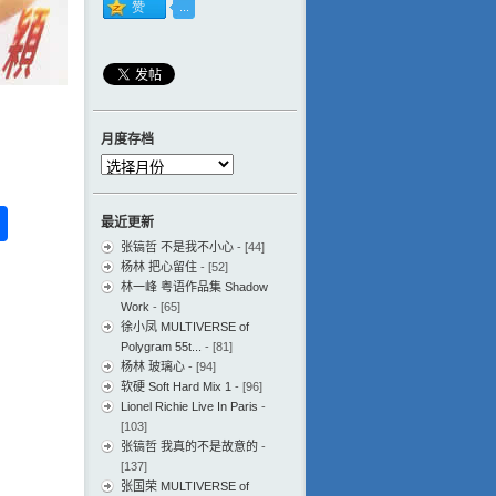
月度存档
月
度
存
ess
ger
na
分
最近更新
档
eibo
享
张镐哲 不是我不小心
- [44]
杨林 把心留住
- [52]
林一峰 粤语作品集 Shadow
Work
- [65]
徐小凤 MULTIVERSE of
Polygram 55t...
- [81]
杨林 玻璃心
- [94]
软硬 Soft Hard Mix 1
- [96]
Lionel Richie Live In Paris
-
[103]
张镐哲 我真的不是故意的
-
[137]
张国荣 MULTIVERSE of