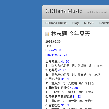
CDHaha Music
Touch the Sound of S
CDHaha Online
Blog
MUSIC
Downl
林志颖 今年夏天
1992.06.30
飞碟
UFO-92238
Playtime:41：27
今年夏天
4：20
曲：陈大力/陈秀男 词：刘虞瑞 编：Ricky Ho
野菊花
4：27
曲：夏春涌/潘芳烈 词：夏春涌 编：屠颖
用心相信
3：39
曲：潘芳烈 词：刘虞瑞 编：李伯杰
舞出我们的时代
4：38
曲：黄明洲 词：蔡宗仁 编：王继康
寻找梦中的金银岛
3：43
曲：黄明洲 词：黄一雄 编：王治平
青春扭扭
3：33