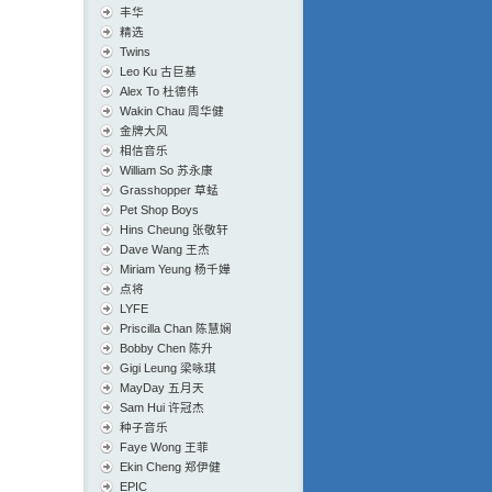
丰华
精选
Twins
Leo Ku 古巨基
Alex To 杜德伟
Wakin Chau 周华健
金牌大风
相信音乐
William So 苏永康
Grasshopper 草蜢
Pet Shop Boys
Hins Cheung 张敬轩
Dave Wang 王杰
Miriam Yeung 杨千嬅
点将
LYFE
Priscilla Chan 陈慧娴
Bobby Chen 陈升
Gigi Leung 梁咏琪
MayDay 五月天
Sam Hui 许冠杰
种子音乐
Faye Wong 王菲
Ekin Cheng 郑伊健
EPIC