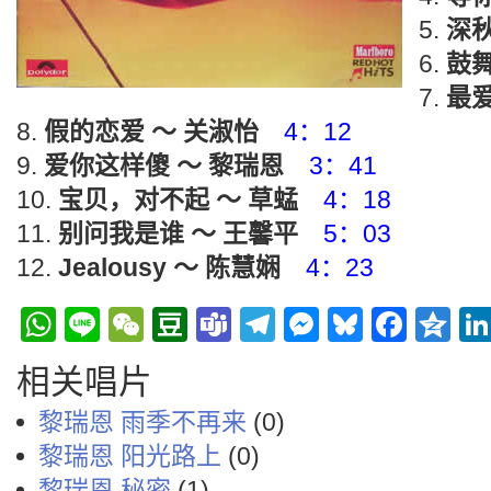
深秋
鼓
最爱
假的恋爱 ～ 关淑怡
4：12
爱你这样傻 ～ 黎瑞恩
3：41
宝贝，对不起 ～ 草蜢
4：18
别问我是谁 ～ 王馨平
5：03
Jealousy ～ 陈慧娴
4：23
WhatsApp
Line
WeChat
Douban
Teams
Telegram
Messenge
Bluesky
Face
Q
相关唱片
黎瑞恩 雨季不再来
(0)
黎瑞恩 阳光路上
(0)
黎瑞恩 秘密
(1)