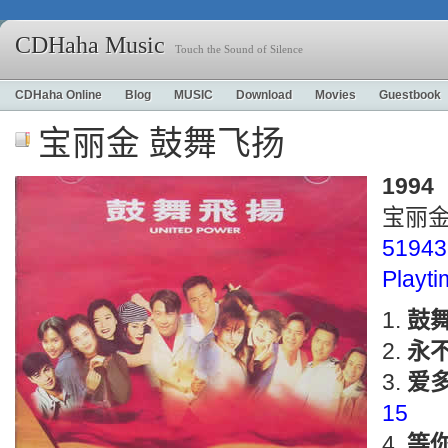
CDHaha Music
Touch the Sound of Silence
CDHaha Online
Blog
MUSIC
Download
Movies
Guestbook
宝丽金 鼓舞飞扬
1994
宝丽
51943
Playt
鼓
永不
爱多
15
等你