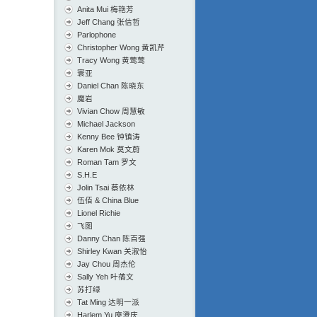
Anita Mui 梅艳芳
Jeff Chang 张信哲
Parlophone
Christopher Wong 黄凯芹
Tracy Wong 黄莺莺
寰亚
Daniel Chan 陈晓东
魔岩
Vivian Chow 周慧敏
Michael Jackson
Kenny Bee 钟镇涛
Karen Mok 莫文蔚
Roman Tam 罗文
S.H.E
Jolin Tsai 蔡依林
伍佰 & China Blue
Lionel Richie
飞图
Danny Chan 陈百强
Shirley Kwan 关淑怡
Jay Chou 周杰伦
Sally Yeh 叶蒨文
苏打绿
Tat Ming 达明一派
Harlem Yu 庾澄庆