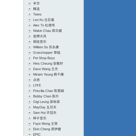
丰华
精选
Twins
Leo Ku 古巨基
Alex To 杜德伟
Wakin Chau 周华健
金牌大风
相信音乐
William So 苏永康
Grasshopper 草蜢
Pet Shop Boys
Hins Cheung 张敬轩
Dave Wang 王杰
Miriam Yeung 杨千嬅
点将
LYFE
Priscilla Chan 陈慧娴
Bobby Chen 陈升
Gigi Leung 梁咏琪
MayDay 五月天
Sam Hui 许冠杰
种子音乐
Faye Wong 王菲
Ekin Cheng 郑伊健
EPIC