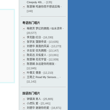
Cinepoly 40t...
- [135]
陈慧琳 鸣谢你而不想说后悔
-
[140]
粤语热门唱片
梅艳芳 梦幻的拥抱 / 似水流年
-
[20,577]
李克勤 红日
- [16,330]
张学友 饿狼传说
- [13,635]
刘德华 真我的风采
- [13,273]
许志安 优先拥抱
- [13,147]
陈奕迅 天佑爱人
- [13,061]
陈慧琳 花花宇宙
- [12,939]
陈慧娴 永远是你的朋友
-
[12,845]
叶蒨文 蒨意
- [12,210]
王菀之 Read My Senses…
-
[11,142]
国语热门唱片
钟镇涛 男人
- [25,805]
小虎队 爱
- [21,441]
刘德华 谢谢你的爱
- [16,871]