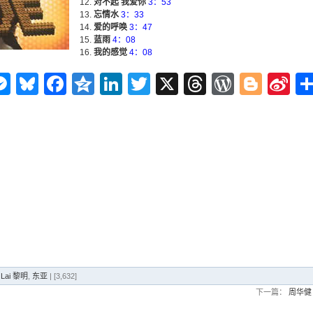
对不起 我爱你
3：53
忘情水
3：33
爱的呼唤
3：47
蓝雨
4：08
我的感觉
4：08
n
ms
elegram
Messenger
Bluesky
Facebook
Qzone
LinkedIn
Twitter
X
Threads
WordPr
Blog
Si
W
 Lai 黎明
,
东亚
| [3,632]
下一篇：
周华健