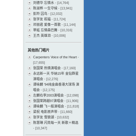
刘德华 忘情水
- [14,764]
陈淑桦 一生守候
- [13,941]
彭羚 囚鸟
- [12,032]
张学友 祝福
- [11,724]
邓丽君 爱像一首歌
- [11,144]
草蜢 忘情森巴舞
- [10,316]
王杰 英雄泪
- [10,006]
其他热门唱片
Carpenters Voice of the Heart
-
[17,655]
张国荣 热情演唱会
- [17,160]
永远新一天 华纳15年 金钻群星
演唱会
- [12,276]
谭咏麟 ’94纯金曲香港大球场 演
唱会
- [12,175]
左麟右李2003演唱会
- [12,098]
张国荣跨越97演唱会
- [11,906]
谭咏麟 飞一般演唱会
- [11,818]
梁祝 电影原声带
- [11,660]
张学友 雪狼湖
- [10,632]
陈慧琳 闪亮每一天 新歌＋精选
- [10,347]