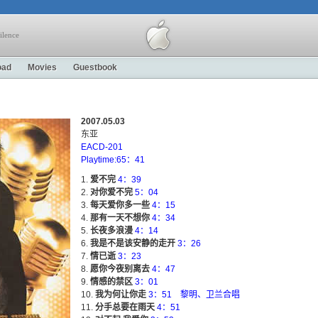
ilence
oad
Movies
Guestbook
2007.05.03
东亚
EACD-201
Playtime:65：41
爱不完
4：39
对你爱不完
5：04
每天爱你多一些
4：15
那有一天不想你
4：34
长夜多浪漫
4：14
我是不是该安静的走开
3：26
情已逝
3：23
愿你今夜别离去
4：47
情感的禁区
3：01
我为何让你走
3：51 黎明、卫兰合唱
分手总要在雨天
4：51