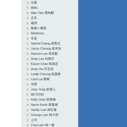
华星
BMG
Alan Tam 谭咏麟
正东
福茂
新曲＋精选
Madonna
东亚
Sammi Cheng 郑秀文
Jacky Cheung 张学友
Hacken Lee 李克勤
Andy Lau 刘德华
Eason Chan 陈奕迅
Andy Hui 许志安
Leslie Cheung 张国荣
Leon Lai 黎明
华研
Joey Yung 容祖儿
BEYOND
Kelly Chen 陈慧琳
Aaron Kwok 郭富城
Sandy Lam 林忆莲
George Lam 林子祥
上华
Chet Lam 林一峰