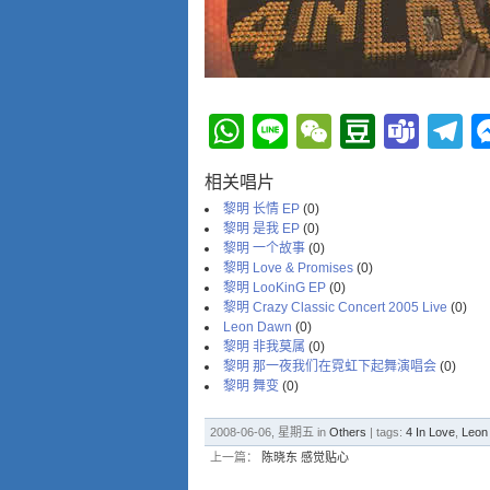
WhatsApp
Line
WeChat
Douba
Tea
T
相关唱片
黎明 长情 EP
(0)
黎明 是我 EP
(0)
黎明 一个故事
(0)
黎明 Love & Promises
(0)
黎明 LooKinG EP
(0)
黎明 Crazy Classic Concert 2005 Live
(0)
Leon Dawn
(0)
黎明 非我莫属
(0)
黎明 那一夜我们在霓虹下起舞演唱会
(0)
黎明 舞变
(0)
2008-06-06, 星期五 in
Others
| tags:
4 In Love
,
Leon
上一篇：
陈晓东 感觉贴心