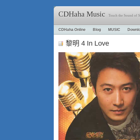
CDHaha Music
Touch the Sound of S
CDHaha Online
Blog
MUSIC
Downl
黎明 4 In Love