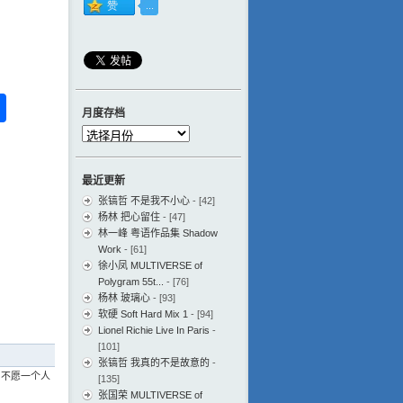
ess
ger
na
分
月度存档
eibo
享
月
度
存
最近更新
档
张镐哲 不是我不小心
- [42]
杨林 把心留住
- [47]
林一峰 粤语作品集 Shadow
Work
- [61]
徐小凤 MULTIVERSE of
Polygram 55t...
- [76]
杨林 玻璃心
- [93]
软硬 Soft Hard Mix 1
- [94]
Lionel Richie Live In Paris
-
[101]
张镐哲 我真的不是故意的
-
 不愿一个人
[135]
张国荣 MULTIVERSE of