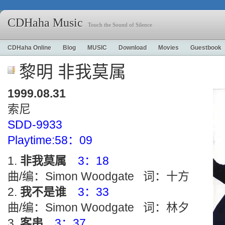
CDHaha Music
Touch the Sound of Silence
CDHaha Online
Blog
MUSIC
Download
Movies
Guestbook
黎明 非我莫属
1999.08.31
索尼
SDD-9933
Playtime:58：09
非我莫属
3：18
曲/编：Simon Woodgate 词：十方
我不是谁
3：33
曲/编：Simon Woodgate 词：林夕
客串
3：37