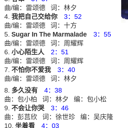
曲/编：雷颂德 词：林夕
我把自己交给你
3：52
曲/编：雷颂德 词：十方
Sugar In The Marmalade
3：55
曲/编：雷颂德 词：周耀辉
小心陌生人
2：51
曲/编：雷颂德 词：周耀辉
不怕你不爱我
3：40
曲/编：雷颂德 词：林夕
多久没有
4：38
曲：包小柏 词：林夕 编：包小松
不会让你哭
3：46
曲：彭莒欣 词：徐世珍 编：吴庆隆
坐着看
4：03