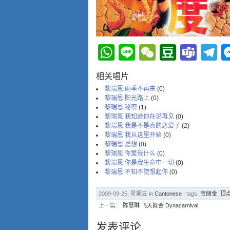
WhatsApp
Line
WeChat
Douba
Tea
T
相关唱片
黎瑞恩 雨季不再来
(0)
黎瑞恩 阳光路上
(0)
黎瑞恩 秘密
(1)
黎瑞恩 我知道你在说再见
(0)
黎瑞恩 我是不是真的恋爱了
(2)
黎瑞恩 我从这里开始
(0)
黎瑞恩 恩想
(0)
黎瑞恩 你爱我什么
(0)
黎瑞恩 你是我生命中一切
(0)
黎瑞恩 不知不觉想起你
(0)
2009-09-25, 星期五 in
Cantonese
| tags:
宝丽金
,
顶
上一篇：
陈慧琳 飞天舞会 Dynacarnival
发表评论