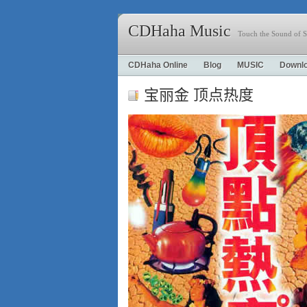
CDHaha Music
Touch the Sound of S
CDHaha Online
Blog
MUSIC
Downl
宝丽金 顶点热度