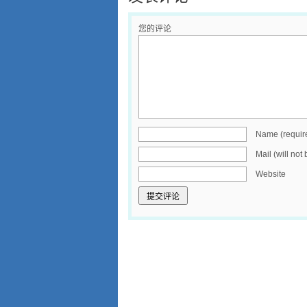
您的评论
Name (requir
Mail (will not
Website