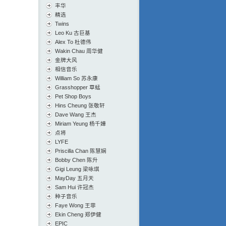
丰华
精选
Twins
Leo Ku 古巨基
Alex To 杜德伟
Wakin Chau 周华健
金牌大风
相信音乐
William So 苏永康
Grasshopper 草蜢
Pet Shop Boys
Hins Cheung 张敬轩
Dave Wang 王杰
Miriam Yeung 杨千嬅
点将
LYFE
Priscilla Chan 陈慧娴
Bobby Chen 陈升
Gigi Leung 梁咏琪
MayDay 五月天
Sam Hui 许冠杰
种子音乐
Faye Wong 王菲
Ekin Cheng 郑伊健
EPIC