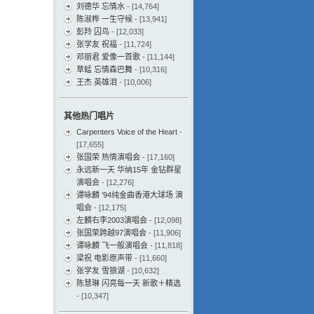
刘德华 忘情水
- [14,764]
陈淑桦 一生守候
- [13,941]
彭羚 囚鸟
- [12,033]
张学友 祝福
- [11,724]
邓丽君 爱像一首歌
- [11,144]
草蜢 忘情森巴舞
- [10,316]
王杰 英雄泪
- [10,006]
其他热门唱片
Carpenters Voice of the Heart
-
[17,655]
张国荣 热情演唱会
- [17,160]
永远新一天 华纳15年 金钻群星
演唱会
- [12,276]
谭咏麟 ’94纯金曲香港大球场 演
唱会
- [12,175]
左麟右李2003演唱会
- [12,098]
张国荣跨越97演唱会
- [11,906]
谭咏麟 飞一般演唱会
- [11,818]
梁祝 电影原声带
- [11,660]
张学友 雪狼湖
- [10,632]
陈慧琳 闪亮每一天 新歌＋精选
- [10,347]