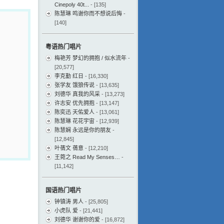
Cinepoly 40t...
- [135]
陈慧琳 鸣谢你而不想说后悔
-
[140]
粤语热门唱片
梅艳芳 梦幻的拥抱 / 似水流年
-
[20,577]
李克勤 红日
- [16,330]
张学友 饿狼传说
- [13,635]
刘德华 真我的风采
- [13,273]
许志安 优先拥抱
- [13,147]
陈奕迅 天佑爱人
- [13,061]
陈慧琳 花花宇宙
- [12,939]
陈慧娴 永远是你的朋友
-
[12,845]
叶蒨文 蒨意
- [12,210]
王菀之 Read My Senses…
-
[11,142]
国语热门唱片
钟镇涛 男人
- [25,805]
小虎队 爱
- [21,441]
刘德华 谢谢你的爱
- [16,872]