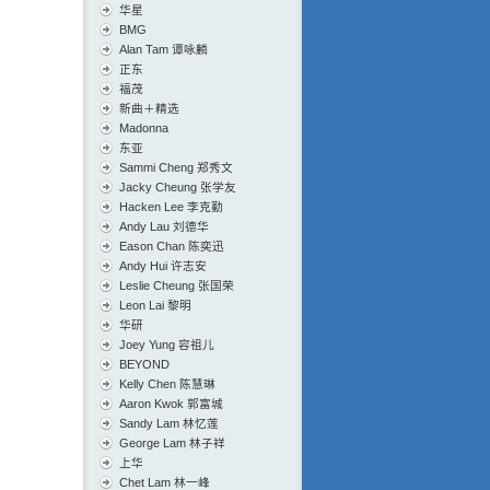
华星
BMG
Alan Tam 谭咏麟
正东
福茂
新曲＋精选
Madonna
东亚
Sammi Cheng 郑秀文
Jacky Cheung 张学友
Hacken Lee 李克勤
Andy Lau 刘德华
Eason Chan 陈奕迅
Andy Hui 许志安
Leslie Cheung 张国荣
Leon Lai 黎明
华研
Joey Yung 容祖儿
BEYOND
Kelly Chen 陈慧琳
Aaron Kwok 郭富城
Sandy Lam 林忆莲
George Lam 林子祥
上华
Chet Lam 林一峰