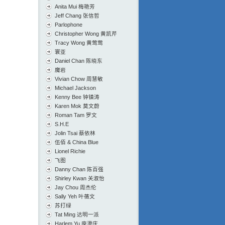
Anita Mui 梅艳芳
Jeff Chang 张信哲
Parlophone
Christopher Wong 黄凯芹
Tracy Wong 黄莺莺
寰亚
Daniel Chan 陈晓东
魔岩
Vivian Chow 周慧敏
Michael Jackson
Kenny Bee 钟镇涛
Karen Mok 莫文蔚
Roman Tam 罗文
S.H.E
Jolin Tsai 蔡依林
伍佰 & China Blue
Lionel Richie
飞图
Danny Chan 陈百强
Shirley Kwan 关淑怡
Jay Chou 周杰伦
Sally Yeh 叶蒨文
苏打绿
Tat Ming 达明一派
Harlem Yu 庾澄庆