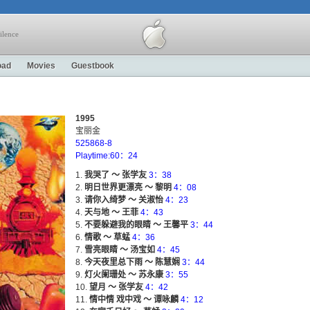
ilence
oad
Movies
Guestbook
1995
宝丽金
525868-8
Playtime:60：24
我哭了 ～ 张学友
3：38
明日世界更漂亮 ～ 黎明
4：08
请你入绮梦 ～ 关淑怡
4：23
天与地 ～ 王菲
4：43
不要躲避我的眼睛 ～ 王馨平
3：44
情歌 ～ 草蜢
4：36
雪亮眼睛 ～ 汤宝如
4：45
今天夜里总下雨 ～ 陈慧娴
3：44
灯火阑珊处 ～ 苏永康
3：55
望月 ～ 张学友
4：42
情中情 戏中戏 ～ 谭咏麟
4：12