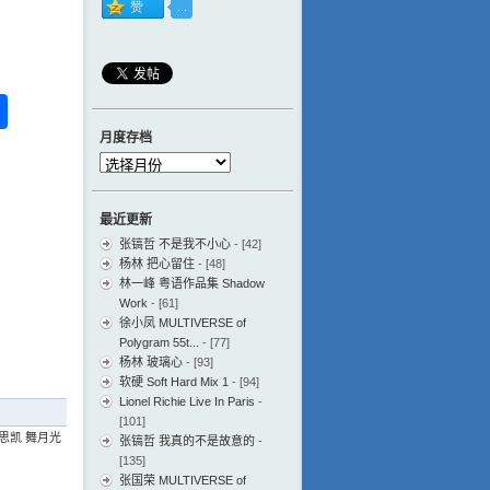
ess
ger
na
分
eibo
享
月度存档
月
度
存
最近更新
档
张镐哲 不是我不小心
- [42]
杨林 把心留住
- [48]
林一峰 粤语作品集 Shadow
Work
- [61]
徐小凤 MULTIVERSE of
Polygram 55t...
- [77]
杨林 玻璃心
- [93]
软硬 Soft Hard Mix 1
- [94]
Lionel Richie Live In Paris
-
[101]
思凯 舞月光
张镐哲 我真的不是故意的
-
[135]
张国荣 MULTIVERSE of