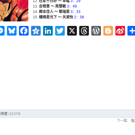
在家千日好 ～ 草蜢
3：29
会错意 ～ 周慧敏
3：49
卿本佳人 ～ 黎瑞恩
3：33
缱绻星光下 ～ 关淑怡
2：58
n
ms
elegram
Messenger
Bluesky
Facebook
Qzone
LinkedIn
Twitter
X
Threads
WordPr
Blog
Si
W
点热度
| [3,574]
下一篇：
伍