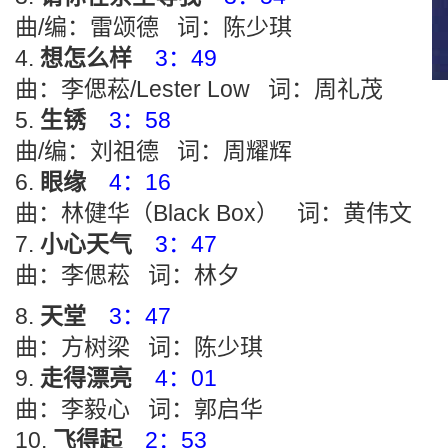
曲/编：雷颂德 词：陈少琪
想怎么样
3：49
曲：李偲菘/Lester Low 词：周礼茂
生锈
3：58
曲/编：刘祖德 词：周耀辉
眼缘
4：16
曲：林健华（Black Box） 词：黄伟文
小心天气
3：47
曲：李偲菘 词：林夕
天堂
3：47
曲：方树梁 词：陈少琪
走得漂亮
4：01
曲：李毅心 词：郭启华
飞得起
2：53