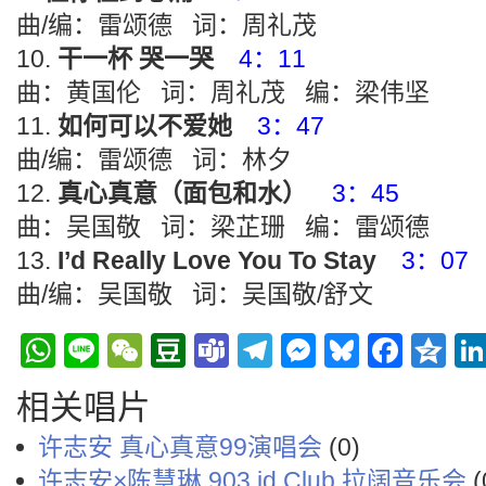
曲/编：雷颂德 词：周礼茂
干一杯 哭一哭
4：11
曲：黄国伦 词：周礼茂 编：梁伟坚
如何可以不爱她
3：47
曲/编：雷颂德 词：林夕
真心真意（面包和水）
3：45
曲：吴国敬 词：梁芷珊 编：雷颂德
I’d Really Love You To Stay
3：07
曲/编：吴国敬 词：吴国敬/舒文
WhatsApp
Line
WeChat
Douban
Teams
Telegram
Messenge
Bluesky
Face
Q
相关唱片
许志安 真心真意99演唱会
(0)
许志安×陈慧琳 903 id Club 拉阔音乐会
(