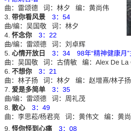
曲：雷颂德 词：林夕 编：黄尚伟
带你看风景
3：54
曲/编：吴国敬 词：林夕
怀念你
3：22
曲/编：雷颂德 词：刘卓辉
心情开放日
3：34 98年“精神健康月
曲：吴国敬 词：古倩敏 编：Alex De La C
不想你
3：21
曲：林子扬 词：林夕 编：赵增熹/林子扬
爱是多简单
3：35
曲/编：雷颂德 词：周礼茂
散心
3：49
曲：李思菘/杨君亮 词：黄伟文 编：黄
怪你怪到心痛
3：08