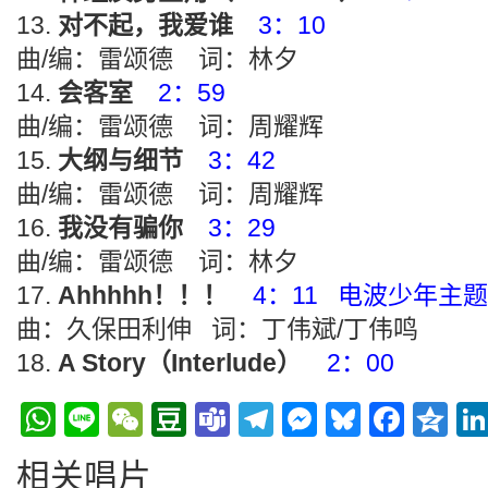
对不起，我爱谁
3：10
曲/编：雷颂德 词：林夕
会客室
2：59
曲/编：雷颂德 词：周耀辉
大纲与细节
3：42
曲/编：雷颂德 词：周耀辉
我没有骗你
3：29
曲/编：雷颂德 词：林夕
Ahhhhh！！！
4：11 电波少年主
曲：久保田利伸 词：丁伟斌/丁伟鸣
A Story（Interlude）
2：00
WhatsApp
Line
WeChat
Douban
Teams
Telegram
Messenge
Bluesky
Face
Q
相关唱片