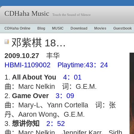
CDHaha Music
Touch the Sound of Silence
CDHaha Online
Blog
MUSIC
Download
Movies
Guestbook
邓紫棋 18…
2009.10.27
丰华
HBMI-1109002 Playtime:43：24
All About You
4：01
曲：Marc Nelkin 词：G.E.M.
Game Over
3：09
曲：Mary-L、Yann Cortella 词：张
丹、Aaron Wong、G.E.M.
想讲你知
2：52
曲：Marc Nelkin、Jennifer Karr、Sidh