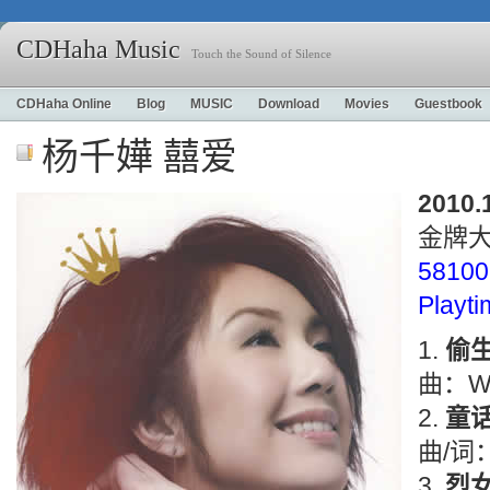
CDHaha Music
Touch the Sound of Silence
CDHaha Online
Blog
MUSIC
Download
Movies
Guestbook
杨千嬅 囍爱
2010.
金牌
58100
Playt
偷
曲：Wa
童
曲/词
烈