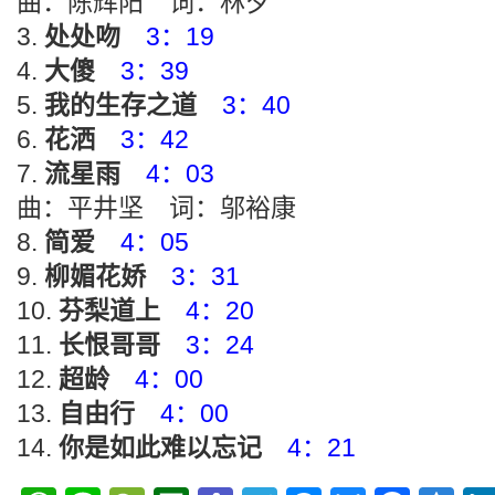
曲：陈辉阳 词：林夕
处处吻
3：19
大傻
3：39
我的生存之道
3：40
花洒
3：42
流星雨
4：03
曲：平井坚 词：邬裕康
简爱
4：05
柳媚花娇
3：31
芬梨道上
4：20
长恨哥哥
3：24
超龄
4：00
自由行
4：00
你是如此难以忘记
4：21