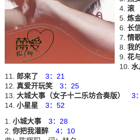
滚
炼
长
情
我
花
水
郎來了
3：21
真爱开玩笑
3：25
大城大事（女子十二乐坊合奏版）
3
小星星
3：52
小城大事
3：28
你把我灌醉
4：10