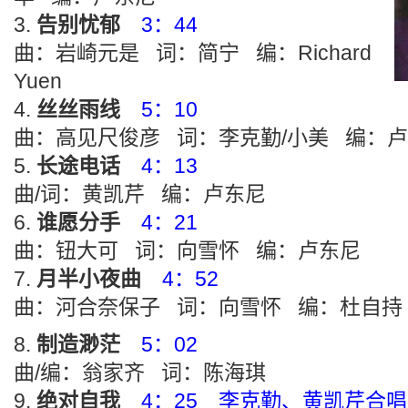
告别忧郁
3：44
曲：岩崎元是 词：简宁 编：Richard
Yuen
丝丝雨线
5：10
曲：高见尺俊彦 词：李克勤/小美 编：
长途电话
4：13
曲/词：黄凯芹 编：卢东尼
谁愿分手
4：21
曲：钮大可 词：向雪怀 编：卢东尼
月半小夜曲
4：52
曲：河合奈保子 词：向雪怀 编：杜自持
制造渺茫
5：02
曲/编：翁家齐 词：陈海琪
绝对自我
4：25 李克勤、黄凯芹合唱