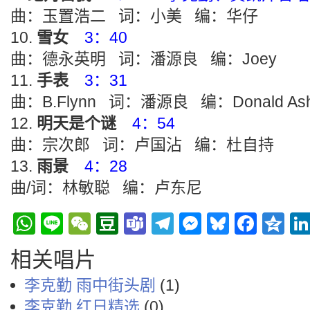
曲：玉置浩二 词：小美 编：华仔
雪女
3：40
曲：德永英明 词：潘源良 编：Joey
手表
3：31
曲：B.Flynn 词：潘源良 编：Donald Ash
明天是个谜
4：54
曲：宗次郎 词：卢国沾 编：杜自持
雨景
4：28
曲/词：林敏聪 编：卢东尼
WhatsApp
Line
WeChat
Douban
Teams
Telegram
Messenge
Bluesky
Face
Q
相关唱片
李克勤 雨中街头剧
(1)
李克勤 红日精选
(0)