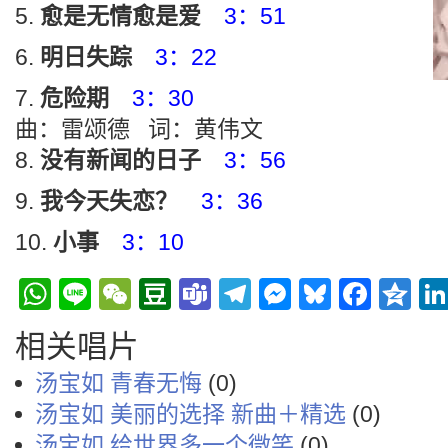
愈是无情愈是爱
3：51
明日失踪
3：22
危险期
3：30
曲：雷颂德 词：黄伟文
没有新闻的日子
3：56
我今天失恋？
3：36
小事
3：10
WhatsApp
Line
WeChat
Douban
Teams
Telegram
Messenge
Bluesky
Face
Q
相关唱片
汤宝如 青春无悔
(0)
汤宝如 美丽的选择 新曲＋精选
(0)
汤宝如 给世界多一个微笑
(0)