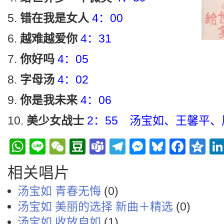
错在我是女人
4：00
越难越爱你
4：31
你好吗
4：05
字母汤
4：02
你是我未来
4：06
美少女战士
2：55 汤宝如、王馨平
WhatsApp
Line
WeChat
Douban
Teams
Telegram
Messenge
Bluesky
Face
Q
相关唱片
汤宝如 青春无悔
(0)
汤宝如 美丽的选择 新曲＋精选
(0)
汤宝如 收放自如
(1)