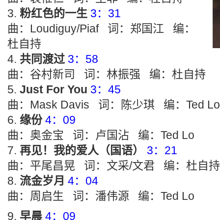
粉红色的一生
3：31
曲：Loudiguy/Piaf 词：郑国江 编：
杜自持
共同渡过
3：58
曲：谷村新司 词：林振强 编：杜自持
Just For You
3：45
曲：Mask Davis 词：陈少琪 编：Ted Lo
缘份
4：09
曲：奥金宝 词：卢国沾 编：Ted Lo
再见！我的爱人（国语）
3：21
曲：平尾昌晃 词：文采/文君 编：杜自持
流金岁月
4：04
曲：周启生 词：潘伟源 编：Ted Lo
早晨
4：09