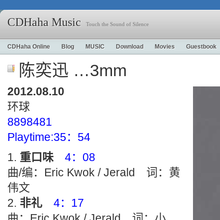
CDHaha Music
Touch the Sound of Silence
CDHaha Online
Blog
MUSIC
Download
Movies
Guestbook
陈奕迅 …3mm
2012.08.10
环球
8898481
Playtime:35：54
重口味
4：08
曲/编：Eric Kwok / Jerald 词：黄
伟文
非礼
4：17
曲：Eric Kwok / Jerald 词：小