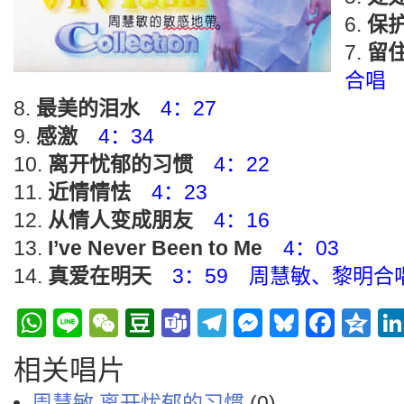
保
留
合唱
最美的泪水
4：27
感激
4：34
离开忧郁的习惯
4：22
近情情怯
4：23
从情人变成朋友
4：16
I’ve Never Been to Me
4：03
真爱在明天
3：59 周慧敏、黎明合
WhatsApp
Line
WeChat
Douban
Teams
Telegram
Messenge
Bluesky
Face
Q
相关唱片
周慧敏 离开忧郁的习惯
(0)