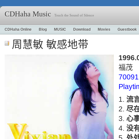
CDHaha Music
Touch the Sound of Silence
CDHaha Online
Blog
MUSIC
Download
Movies
Guestbook
周慧敏 敏感地带
1996.
福茂
70091
Playt
流
尽
心
没
处