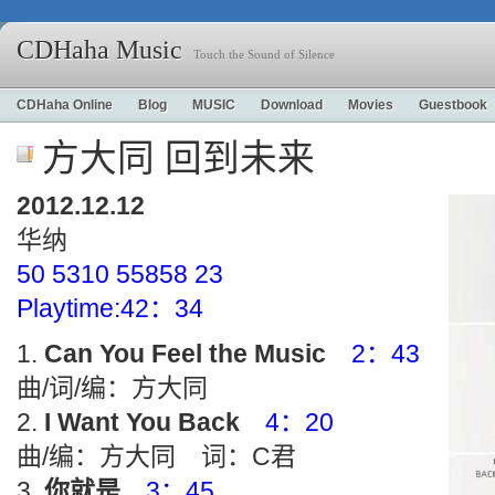
CDHaha Music
Touch the Sound of Silence
CDHaha Online
Blog
MUSIC
Download
Movies
Guestbook
方大同 回到未来
2012.12.12
华纳
50 5310 55858 23
Playtime:42：34
Can You Feel the Music
2：43
曲/词/编：方大同
I Want You Back
4：20
曲/编：方大同 词：C君
你就是
3：45