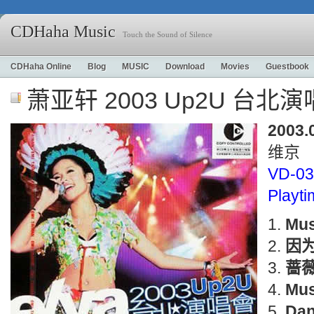
CDHaha Music
Touch the Sound of Silence
CDHaha Online
Blog
MUSIC
Download
Movies
Guestbook
萧亚轩 2003 Up2U 台北
2003.
维京
VD-0
Playt
Mus
因
蔷
Mus
Dan