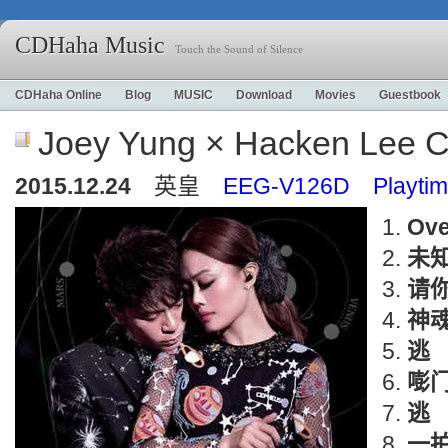
CDHaha Music
Touch the Sound of Silence
CDHaha Online
Blog
MUSIC
Download
Movies
Guestbook
Joey Yung × Hacken Lee C
2015.12.24
英皇
EEG-V126D Playtim
Ove
未
请
神
逃
嘭
逃
一