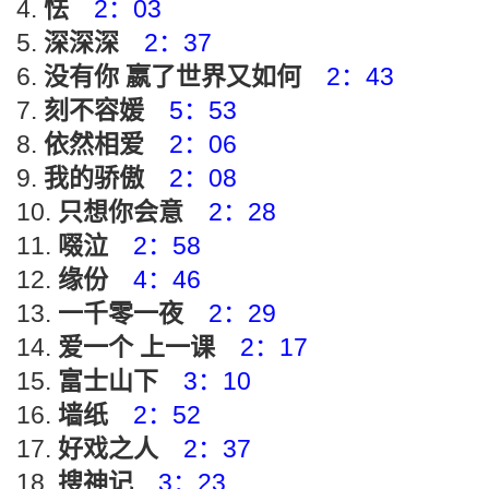
怯
2：03
深深深
2：37
没有你 嬴了世界又如何
2：43
刻不容媛
5：53
依然相爱
2：06
我的骄傲
2：08
只想你会意
2：28
啜泣
2：58
缘份
4：46
一千零一夜
2：29
爱一个 上一课
2：17
富士山下
3：10
墙纸
2：52
好戏之人
2：37
搜神记
3：23