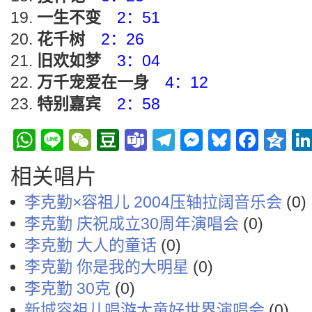
一生不变
2：51
花千树
2：26
旧欢如梦
3：04
万千宠爱在一身
4：12
特别嘉宾
2：58
WhatsApp
Line
WeChat
Douban
Teams
Telegram
Messenge
Bluesky
Face
Q
相关唱片
李克勤×容祖儿 2004压轴拉阔音乐会
(0)
李克勤 庆祝成立30周年演唱会
(0)
李克勤 大人的童话
(0)
李克勤 你是我的大明星
(0)
李克勤 30克
(0)
新城容祖儿唱游大童好世界演唱会
(0)