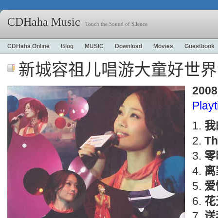
CDHaha Music
Touch the Sound of Silence
CDHaha Online
Blog
MUSIC
Download
Movies
Guestbook
新城容祖儿唱游大童好世界
2008
Play
我
Th
零
离
爱
花
送