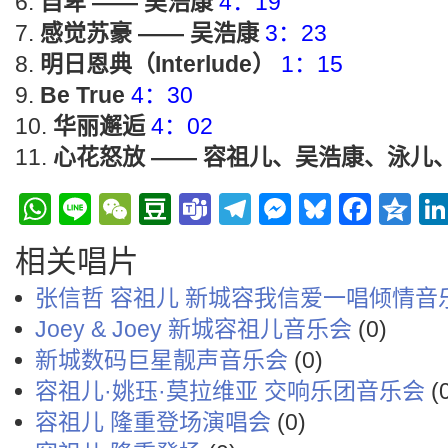
自卑 —— 吴浩康
4：19
感觉苏豪 —— 吴浩康
3：23
明日恩典（Interlude）
1：15
Be True
4：30
华丽邂逅
4：02
心花怒放 —— 容祖儿、吴浩康、泳儿
WhatsApp
Line
WeChat
Douban
Teams
Telegram
Messenge
Bluesky
Face
Q
相关唱片
张信哲 容祖儿 新城容我信爱一唱倾情音
Joey & Joey 新城容祖儿音乐会
(0)
新城数码巨星靓声音乐会
(0)
容祖儿·姚珏·莫拉维亚 交响乐团音乐会
(
容祖儿 隆重登场演唱会
(0)