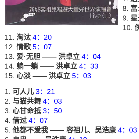
富
星
淘汰
4：20
情歌
5：07
爱·无胆 —— 洪卓立
4：04
躺一躺 —— 洪卓立
4：33
心淡 —— 洪卓立
5：03
可人儿
3：21
与猫共舞
4：03
心甘命抵
3：50
借过
4：07
他都不爱我 —— 容祖儿、吴浩康
4：03