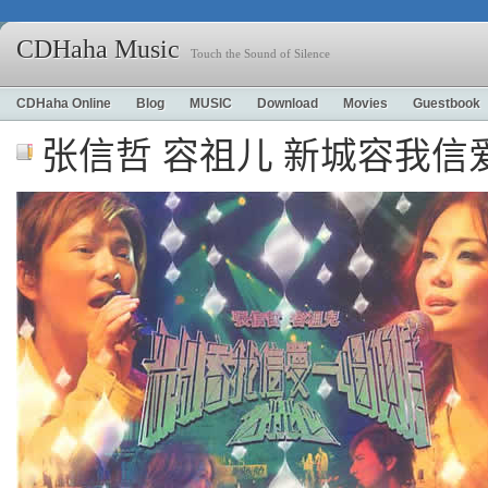
CDHaha Music
Touch the Sound of Silence
CDHaha Online
Blog
MUSIC
Download
Movies
Guestbook
张信哲 容祖儿 新城容我