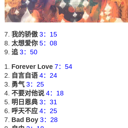
我的骄傲
3：15
太想爱你
5：08
追
3：50
Forever Love
7：54
自言自语
4：24
勇气
3：25
不要对他说
4：18
明日恩典
3：31
呼天不应
4：25
Bad Boy
3：28