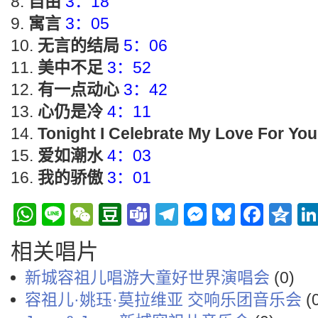
自由
3：18
寓言
3：05
无言的结局
5：06
美中不足
3：52
有一点动心
3：42
心仍是冷
4：11
Tonight I Celebrate My Love For You
爱如潮水
4：03
我的骄傲
3：01
WhatsApp
Line
WeChat
Douban
Teams
Telegram
Messenge
Bluesky
Face
Q
相关唱片
新城容祖儿唱游大童好世界演唱会
(0)
容祖儿·姚珏·莫拉维亚 交响乐团音乐会
(