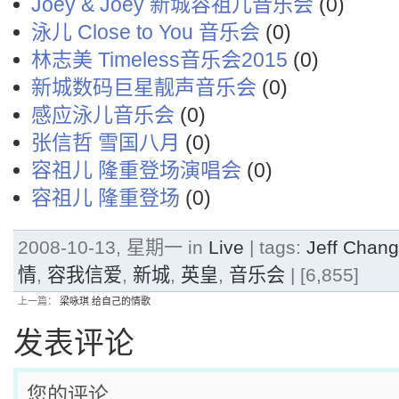
Joey & Joey 新城容祖儿音乐会
(0)
泳儿 Close to You 音乐会
(0)
林志美 Timeless音乐会2015
(0)
新城数码巨星靓声音乐会
(0)
感应泳儿音乐会
(0)
张信哲 雪国八月
(0)
容祖儿 隆重登场演唱会
(0)
容祖儿 隆重登场
(0)
2008-10-13, 星期一 in
Live
| tags:
Jeff Cha
情
,
容我信爱
,
新城
,
英皇
,
音乐会
| [6,855]
上一篇：
梁咏琪 给自己的情歌
发表评论
您的评论