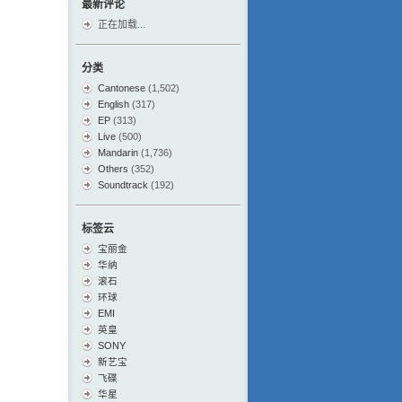
最新评论
正在加载...
分类
Cantonese
(1,502)
English
(317)
EP
(313)
Live
(500)
Mandarin
(1,736)
Others
(352)
Soundtrack
(192)
标签云
宝丽金
华纳
滚石
环球
EMI
英皇
SONY
新艺宝
飞碟
华星