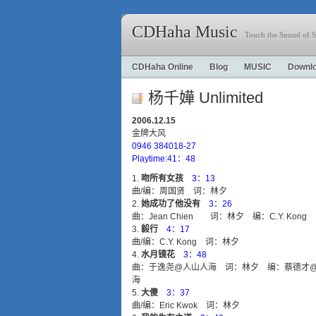
CDHaha Music
Touch the Sound of S
CDHaha Online
Blog
MUSIC
Downl
杨千嬅 Unlimited
2006.12.15
金牌大风
0946 384018-27
Playtime:41：48
吻所有女孩
3：13
曲/编：周国贤 词：林夕
她成功了他没有
3：26
曲：Jean Chien 词：林夕 编：C.Y. Kong
毅行
4：17
曲/编：C.Y. Kong 词：林夕
水月镜花
3：48
曲：于逸尧@人山人海 词：林夕 编：蔡德才@
海
大傻
3：37
曲/编：Eric Kwok 词：林夕