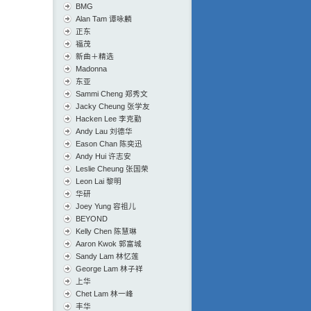
BMG
Alan Tam 谭咏麟
正东
福茂
新曲＋精选
Madonna
东亚
Sammi Cheng 郑秀文
Jacky Cheung 张学友
Hacken Lee 李克勤
Andy Lau 刘德华
Eason Chan 陈奕迅
Andy Hui 许志安
Leslie Cheung 张国荣
Leon Lai 黎明
华研
Joey Yung 容祖儿
BEYOND
Kelly Chen 陈慧琳
Aaron Kwok 郭富城
Sandy Lam 林忆莲
George Lam 林子祥
上华
Chet Lam 林一峰
丰华