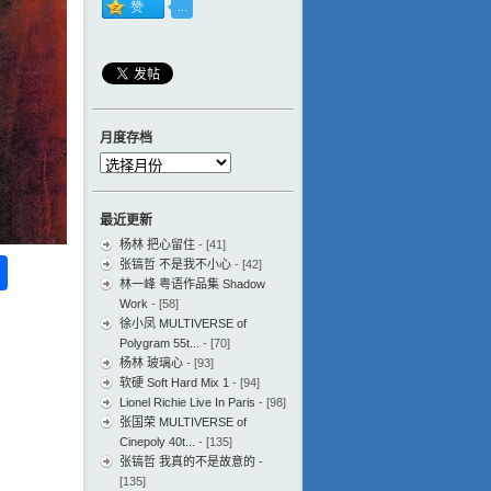
月度存档
月
度
存
最近更新
档
杨林 把心留住
- [41]
ess
ger
na
分
张镐哲 不是我不小心
- [42]
林一峰 粤语作品集 Shadow
eibo
享
Work
- [58]
徐小凤 MULTIVERSE of
Polygram 55t...
- [70]
杨林 玻璃心
- [93]
软硬 Soft Hard Mix 1
- [94]
Lionel Richie Live In Paris
- [98]
张国荣 MULTIVERSE of
Cinepoly 40t...
- [135]
张镐哲 我真的不是故意的
-
[135]