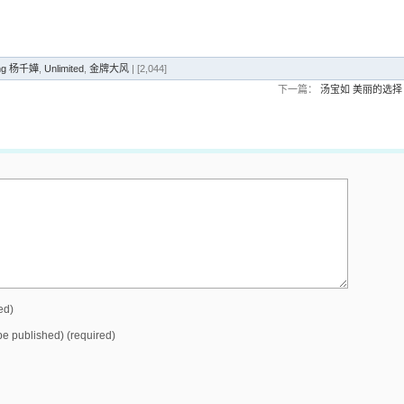
ung 杨千嬅
,
Unlimited
,
金牌大风
| [2,044]
下一篇：
汤宝如 美丽的选择
ed)
 be published) (required)