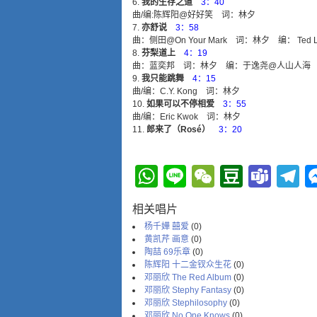
我的生存之道
3：40
曲/编:陈辉阳@好好笑 词：林夕
亦舒说
3：58
曲：侧田@On Your Mark 词：林夕 编： Ted 
芬梨道上
4：19
曲：蓝奕邦 词：林夕 编：于逸尧@人山人海
我只能跳舞
4：15
曲/编：C.Y. Kong 词：林夕
如果可以不停相爱
3：55
曲/编：Eric Kwok 词：林夕
郎来了（Rosé）
3：20
WhatsApp
Line
WeChat
Douba
Tea
T
相关唱片
杨千嬅 囍爱
(0)
黄凯芹 画意
(0)
陶喆 69乐章
(0)
陈辉阳 十二金钗众生花
(0)
邓丽欣 The Red Album
(0)
邓丽欣 Stephy Fantasy
(0)
邓丽欣 Stephilosophy
(0)
邓丽欣 No One Knows
(0)