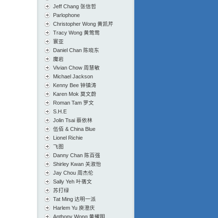
Jeff Chang 张信哲
Parlophone
Christopher Wong 黄凯芹
Tracy Wong 黄莺莺
寰亚
Daniel Chan 陈晓东
魔岩
Vivian Chow 周慧敏
Michael Jackson
Kenny Bee 钟镇涛
Karen Mok 莫文蔚
Roman Tam 罗文
S.H.E
Jolin Tsai 蔡依林
伍佰 & China Blue
Lionel Richie
飞图
Danny Chan 陈百强
Shirley Kwan 关淑怡
Jay Chou 周杰伦
Sally Yeh 叶蒨文
苏打绿
Tat Ming 达明一派
Harlem Yu 庾澄庆
Anthony Wong 黄耀明