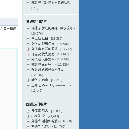
陈慧琳 鸣谢你而不想说后悔
-
[140]
粤语热门唱片
梅艳芳 梦幻的拥抱 / 似水流年
-
 新曲＋精选
[20,576]
李克勤 红日
- [16,330]
张学友 饿狼传说
- [13,635]
刘德华 真我的风采
- [13,272]
许志安 优先拥抱
- [13,147]
陈奕迅 天佑爱人
- [13,059]
陈慧琳 花花宇宙
- [12,939]
陈慧娴 永远是你的朋友
-
[12,845]
叶蒨文 蒨意
- [12,210]
王菀之 Read My Senses…
-
[11,142]
国语热门唱片
钟镇涛 男人
- [25,805]
小虎队 爱
- [21,441]
刘德华 谢谢你的爱
- [16,869]
刘德华 忘情水
- [14,763]