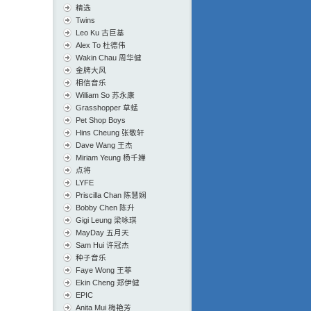
精选
Twins
Leo Ku 古巨基
Alex To 杜德伟
Wakin Chau 周华健
金牌大风
相信音乐
William So 苏永康
Grasshopper 草蜢
Pet Shop Boys
Hins Cheung 张敬轩
Dave Wang 王杰
Miriam Yeung 杨千嬅
点将
LYFE
Priscilla Chan 陈慧娴
Bobby Chen 陈升
Gigi Leung 梁咏琪
MayDay 五月天
Sam Hui 许冠杰
种子音乐
Faye Wong 王菲
Ekin Cheng 郑伊健
EPIC
Anita Mui 梅艳芳