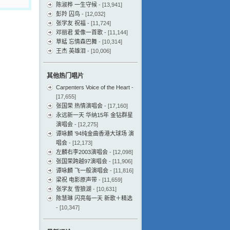
陈淑桦 一生守候
- [13,941]
彭羚 囚鸟
- [12,032]
张学友 祝福
- [11,724]
邓丽君 爱像一首歌
- [11,144]
草蜢 忘情森巴舞
- [10,314]
王杰 英雄泪
- [10,006]
其他热门唱片
Carpenters Voice of the Heart
-
[17,655]
张国荣 热情演唱会
- [17,160]
永远新一天 华纳15年 金钻群星
演唱会
- [12,275]
谭咏麟 ’94纯金曲香港大球场 演
唱会
- [12,173]
左麟右李2003演唱会
- [12,098]
张国荣跨越97演唱会
- [11,906]
谭咏麟 飞一般演唱会
- [11,816]
梁祝 电影原声带
- [11,659]
张学友 雪狼湖
- [10,631]
陈慧琳 闪亮每一天 新歌＋精选
- [10,347]