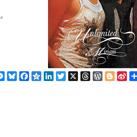
Lo
n
ms
elegram
Messenger
Bluesky
Facebook
Qzone
LinkedIn
Twitter
X
Threads
WordPr
Blog
Si
W